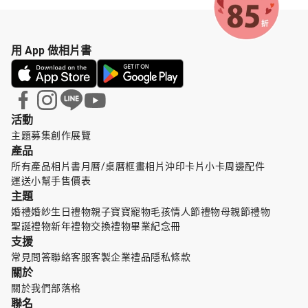
用 App 做相片書
活動
主題募集
創作展覽
產品
所有產品
相片書
月曆/桌曆
框畫
相片沖印
卡片小卡
周邊配件
運送小幫手
售價表
主題
婚禮婚紗
生日禮物
親子寶寶
寵物毛孩
情人節禮物
母親節禮物
聖誕禮物
新年禮物
交換禮物
畢業紀念冊
支援
常見問答
聯絡客服
客製企業禮品
隱私條款
關於
關於我們
部落格
聯名