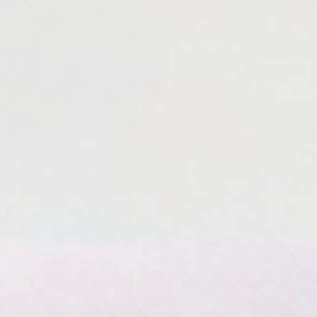
寵物拍立得
紀念品
沙龍寫真
追星紀錄
寵物明星海報