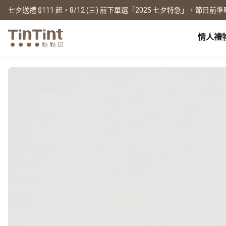
七夕送禮 $111 起，8/12 (三) 前下單選「2025 七夕特急」，節日前準
情人禮
點點印 AP
節日
全產品系列
|
周邊配件
|
產品比較
寶寶
生日禮物
0 歲 懷孕日記
相片書
框畫海報
New
新年禮物
1 月 彌月小卡
文庫本
無框畫
情人節
1 歲 週歲生日書
寫真本
木框畫
映畫本
海報
畢業紀念
1-3 歲 親子共讀本
故事本
海報年曆
母親節
3-6 歲 好寶寶卡
主題本
父親節
雜誌本
New
精裝寫真本
教師節
社群書
職場
經典布幀本
聖誕交換禮物
Fastbook
精裝映畫本
名片
Fastbook 精裝本
退休紀念