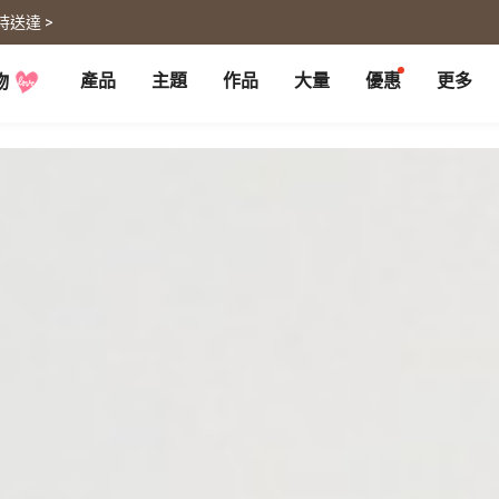
時送達 >
產品
主題
作品
大量
優惠
更多
物
P
月曆大量優惠
部落格
客製企業禮品
聯名商品
大量採購諮詢
代編服務
婚禮
旅遊
婚紗本
旅遊書
賀卡
卡類
喜帖
旅行攝影
卡片
明信片
謝卡
明信片
大卡片
代寄明信片
邀請卡
快拍卡
婚禮佈置
隨行手札
婚禮邀請卡
拍拍卡
結婚書約
代寄明信片
相片沖印
證書
寵物
回憶
相片沖印
結婚書約
毛孩桌曆
自傳回憶錄
隨手翻
生日書
生命故事