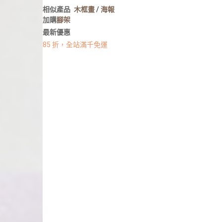
人像寫真
相似產品
木框畫
/
海報
攝影牆佈置
加購
腳架
攝影海報輸出
最新優惠
85 折，全站滿千免運