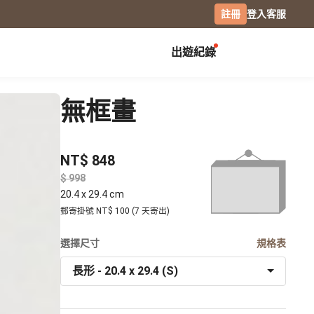
註冊
登入
客服
出遊紀錄
創作展覽
校園
慶祝
無框畫
畢業紀念冊
生日書
月曆手帳
畢業禮物
生日卡片
經典桌曆
NT$ 848
分班紀錄本
情侶 / 交往紀念
橫式桌曆
$
小日桌曆
社團紀錄
結婚週年
20.4 x 29.4 cm
經典掛曆
活動記錄
全家福
郵寄掛號 NT$ 100 (7 天寄出)
木座桌曆
相片筆記本
選擇尺寸
日記本
規格表
攝影
長形 - 20.4 x 29.4 (S)
專業攝影集
風景攝影