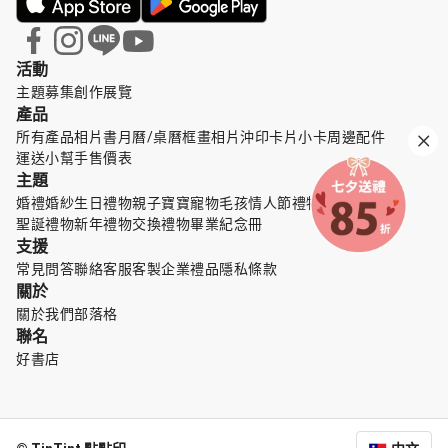
活動
主題募集
創作展覽
產品
所有產品
相片書
月曆/桌曆
框畫
相片沖印
卡片小卡
周邊配件
運送小幫手
售價表
主題
婚禮婚紗
生日禮物
親子寶寶
寵物毛孩
情人節禮物
母親節禮物
聖誕禮物
新年禮物
交換禮物
畢業紀念冊
支援
常見問答
聯絡客服
客製企業禮品
隱私條款
關於
關於我們
部落格
聯名
好書店