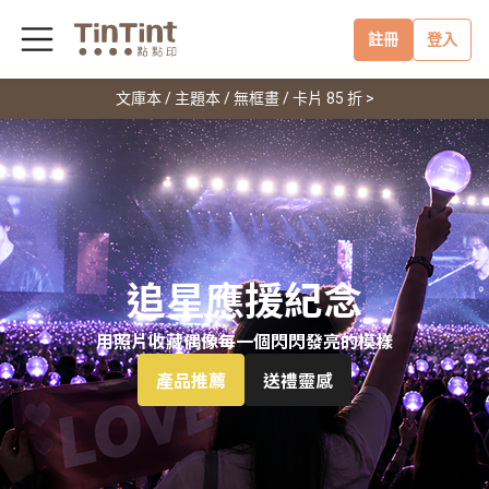
註冊
登入
文庫本 / 主題本 / 無框畫 / 卡片 85 折 >
追星應援紀念
用照片收藏偶像每一個閃閃發亮的模樣
產品推薦
送禮靈感