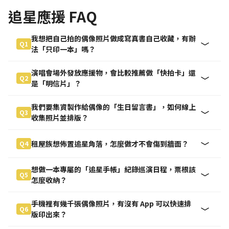
追星應援 FAQ
我想把自己拍的偶像照片做成寫真書自己收藏，有辦
Q1
法「只印一本」嗎？
演唱會場外發放應援物，會比較推薦做「快拍卡」還
Q2
是「明信片」？
我們要集資製作給偶像的「生日留言書」，如何線上
Q3
收集照片並排版？
租屋族想佈置追星角落，怎麼做才不會傷到牆面？
Q4
想做一本專屬的「追星手帳」紀錄巡演日程，票根該
Q5
怎麼收納？
手機裡有幾千張偶像照片，有沒有 App 可以快速排
Q6
版印出來？