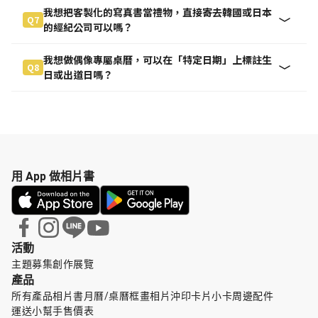
我想把客製化的寫真書當禮物，直接寄去韓國或日本
Q7
的經紀公司可以嗎？
我想做偶像專屬桌曆，可以在「特定日期」上標註生
Q8
日或出道日嗎？
用 App 做相片書
活動
主題募集
創作展覽
產品
所有產品
相片書
月曆/桌曆
框畫
相片沖印
卡片小卡
周邊配件
運送小幫手
售價表