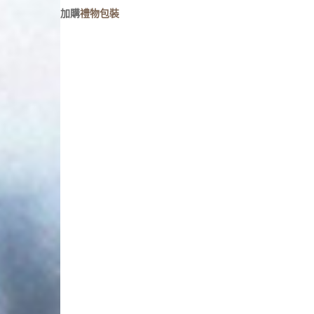
人像寫真
加購
禮物包裝
攝影牆佈置
攝影海報輸出