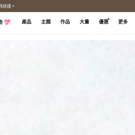
時送達 >
產品
主題
作品
大量
優惠
更多
物
P
月曆大量優惠
部落格
客製企業禮品
聯名商品
大量採購諮詢
代編服務
婚禮
旅遊
婚紗本
旅遊書
賀卡
卡類
喜帖
旅行攝影
卡片
明信片
謝卡
明信片
大卡片
代寄明信片
邀請卡
快拍卡
婚禮佈置
隨行手札
婚禮邀請卡
拍拍卡
結婚書約
代寄明信片
相片沖印
證書
寵物
回憶
相片沖印
結婚書約
毛孩桌曆
自傳回憶錄
隨手翻
生日書
生命故事