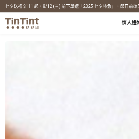
七夕送禮 $111 起，8/12 (三) 前下單選「2025 七夕特急」，節日前準
情人禮
點點印 AP
節日
全產品系列
|
周邊配件
|
產品比較
寶寶
生日禮物
0 歲 懷孕日記
相片書
框畫海報
New
新年禮物
1 月 彌月小卡
文庫本
無框畫
情人節
1 歲 週歲生日書
寫真本
木框畫
映畫本
海報
畢業紀念
1-3 歲 親子共讀本
故事本
海報年曆
母親節
3-6 歲 好寶寶卡
主題本
父親節
雜誌本
New
精裝寫真本
教師節
社群書
職場
經典布幀本
聖誕交換禮物
Fastbook
精裝映畫本
名片
Fastbook 精裝本
退休紀念