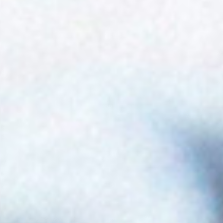
寵物拍立得
紀念品
沙龍寫真
追星紀錄
寵物明星海報