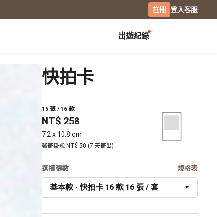
註冊
登入
客服
出遊紀錄
創作展覽
校園
慶祝
快拍卡
畢業紀念冊
生日書
月曆手帳
畢業禮物
生日卡片
經典桌曆
16 張 / 16 款
分班紀錄本
情侶 / 交往紀念
橫式桌曆
NT$ 258
小日桌曆
社團紀錄
結婚週年
7.2 x 10.8 cm
經典掛曆
活動記錄
全家福
郵寄掛號 NT$ 50 (7 天寄出)
木座桌曆
相片筆記本
選擇張數
日記本
規格表
攝影
基本款 - 快拍卡 16 款 16 張 / 套
專業攝影集
風景攝影