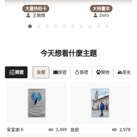
大量快拍卡
大映畫本
王婉媺
Doro
今天想看什麼主題
篩選
全部
旅遊
婚禮
寵物
朋友
家宴謝卡
3,499
旅遊
2,978