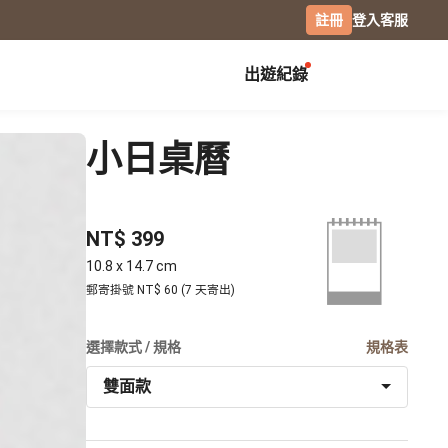
註冊
登入
客服
出遊紀錄
創作展覽
校園
慶祝
小日桌曆
畢業紀念冊
生日書
月曆手帳
畢業禮物
生日卡片
經典桌曆
NT$ 399
分班紀錄本
情侶 / 交往紀念
橫式桌曆
小日桌曆
社團紀錄
結婚週年
10.8 x 14.7 cm
經典掛曆
郵寄掛號 NT$ 60 (7 天寄出)
活動記錄
全家福
木座桌曆
相片筆記本
選擇款式 / 規格
日記本
規格表
攝影
雙面款
專業攝影集
風景攝影