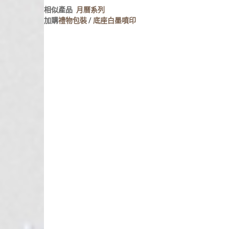
人像寫真
相似產品
月曆系列
攝影牆佈置
加購
禮物包裝
/
底座白墨噴印
攝影海報輸出