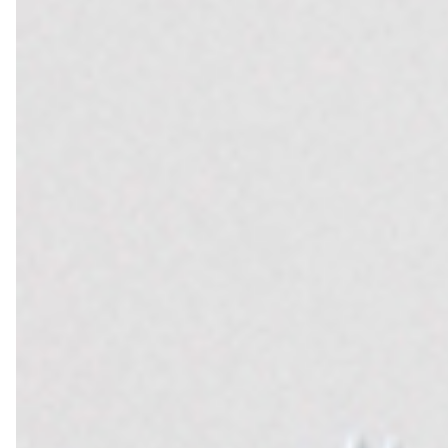
轉職紀念
獎勵旅遊
企業贈品