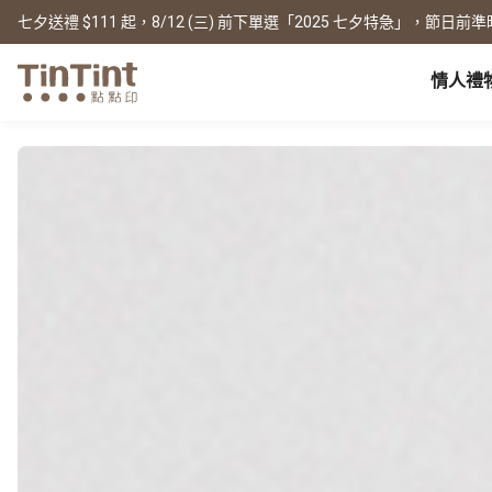
七夕送禮 $111 起，8/12 (三) 前下單選「2025 七夕特急」，節日前準
情人禮
點點印 AP
節日
全產品系列
|
周邊配件
|
產品比較
寶寶
生日禮物
0 歲 懷孕日記
相片書
框畫海報
New
新年禮物
1 月 彌月小卡
文庫本
無框畫
情人節
1 歲 週歲生日書
寫真本
木框畫
映畫本
海報
畢業紀念
1-3 歲 親子共讀本
故事本
海報年曆
母親節
3-6 歲 好寶寶卡
主題本
父親節
雜誌本
New
精裝寫真本
教師節
社群書
職場
經典布幀本
聖誕交換禮物
Fastbook
精裝映畫本
名片
Fastbook 精裝本
退休紀念