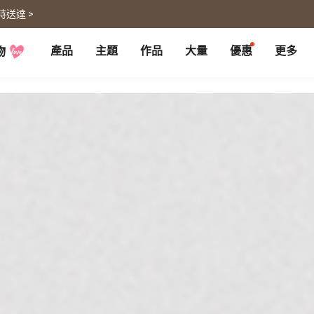
時送達 >
產品
主題
作品
大量
優惠
更多
物
P
月曆大量優惠
部落格
客製企業禮品
聯名商品
大量採購諮詢
代編服務
婚禮
旅遊
婚紗本
旅遊書
賀卡
卡類
喜帖
旅行攝影
卡片
明信片
謝卡
明信片
大卡片
代寄明信片
邀請卡
快拍卡
婚禮佈置
隨行手札
婚禮邀請卡
拍拍卡
結婚書約
代寄明信片
相片沖印
證書
寵物
回憶
相片沖印
結婚書約
毛孩桌曆
自傳回憶錄
隨手翻
生日書
生命故事