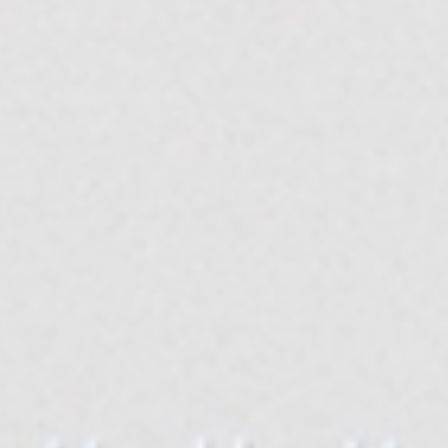
寵物拍立得
紀念品
沙龍寫真
追星紀錄
寵物明星海報