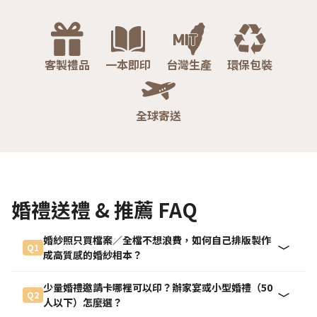
客製禮品
一本即印
台灣生產
環保包裝
全球寄送
婚禮送禮 & 推薦 FAQ
婚紗照只買檔案／全檔不想浪費，如何自己排版製作
Q1
成高質感的婚紗相本？
少量婚禮邀請卡哪裡可以印？辦家宴或小型婚禮（50
Q2
人以下）怎麼選？