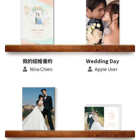
我的結婚書約
Wedding Day
Nina Chien
Apple User