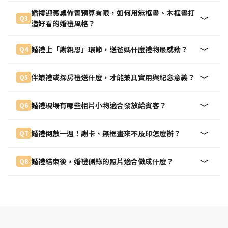
婚禮迎賓桌佈置預算有限，如何用無框畫、木框畫打
Q3
造好看的婚禮風格？
婚禮上「謝親恩」環節，送爸媽什麼禮物最感動？
Q4
伴娘禮或探房禮送什麼，才能兼具實用與紀念意義？
Q5
婚禮現場有哪些相片小物適合發放給賓客？
Q6
婚禮倒數一週！謝卡、無框畫來不及印怎麼辦？
Q7
婚禮結束後，婚禮側錄的照片適合做成什麼？
Q8