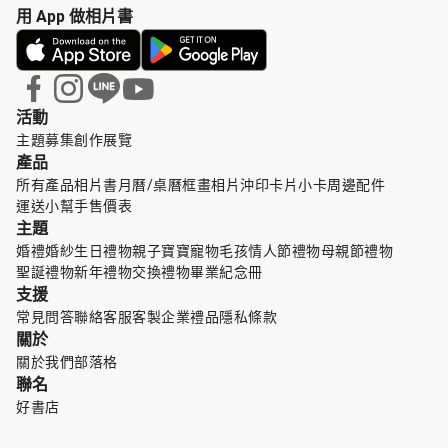
用 App 做相片書
活動
主題募集
創作展覽
產品
所有產品
相片書
月曆/桌曆
框畫
相片沖印
卡片小卡
周邊配件
運送小幫手
售價表
主題
婚禮婚紗
生日禮物
親子寶寶
寵物毛孩
情人節禮物
母親節禮物
聖誕禮物
新年禮物
交換禮物
畢業紀念冊
支援
常見問答
聯絡客服
客製企業禮品
隱私條款
關於
關於我們
部落格
聯名
好書店