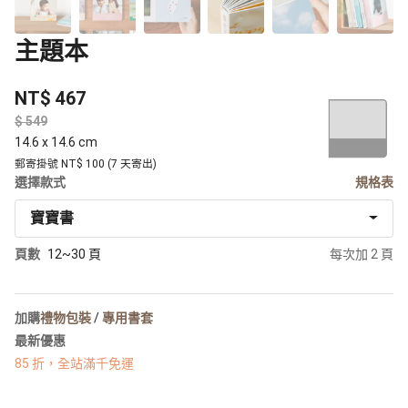
主題本
NT$ 467
$
14.6 x 14.6 cm
郵寄掛號 NT$ 100 (7 天寄出)
選擇款式
規格表
寶寶書
頁數
12~30 頁
每次加 2 頁
加購
禮物包裝
/
專用書套
最新優惠
85 折，全站滿千免運