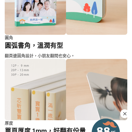
圓角
圓弧書角，溫潤有型
翻頁邊圓角設計，小朋友翻閱也安心。
厚度
單頁厚度 1mm，好翻有份量