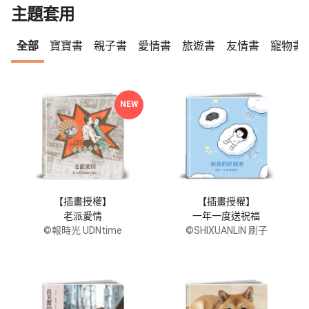
主題套用
全部
寶寶書
親子書
愛情書
旅遊書
友情書
寵物書
NEW
【插畫授權】
【插畫授權】
老派愛情
一年一度送祝福
©報時光 UDNtime
©SHIXUANLIN 刷子