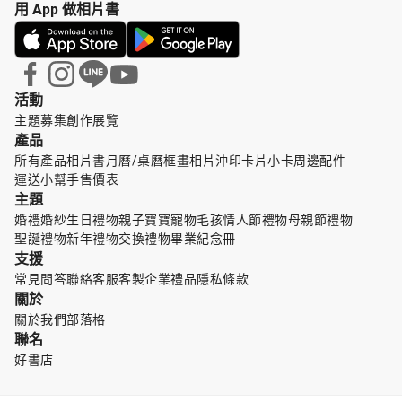
用 App 做相片書
活動
主題募集
創作展覽
產品
所有產品
相片書
月曆/桌曆
框畫
相片沖印
卡片小卡
周邊配件
運送小幫手
售價表
主題
婚禮婚紗
生日禮物
親子寶寶
寵物毛孩
情人節禮物
母親節禮物
聖誕禮物
新年禮物
交換禮物
畢業紀念冊
支援
常見問答
聯絡客服
客製企業禮品
隱私條款
關於
關於我們
部落格
聯名
好書店