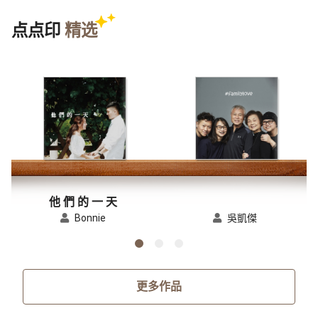
点点印
精选
他 們 的 一 天
Bonnie
吳凱傑
更多作品