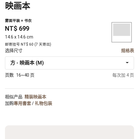
映画本
雾面平装 + 书衣
NT$ 699
14.6 x 14.6 cm
邮寄挂号 NT$ 60 (7 天寄出)
选择尺寸
规格表
方 - 映画本 (M)
页数
16~40 页
每次加 4 页
相似产品
精装映画本
加购
專用書套
/
礼物包装