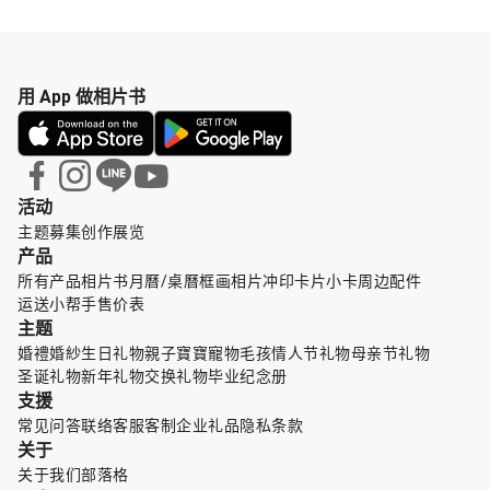
用 App 做相片书
活动
主题募集
创作展览
产品
所有产品
相片书
月曆/桌曆
框画
相片冲印
卡片小卡
周边配件
运送小帮手
售价表
主题
婚禮婚紗
生日礼物
親子寶寶
寵物毛孩
情人节礼物
母亲节礼物
圣诞礼物
新年礼物
交换礼物
毕业纪念册
支援
常见问答
联络客服
客制企业礼品
隐私条款
关于
关于我们
部落格