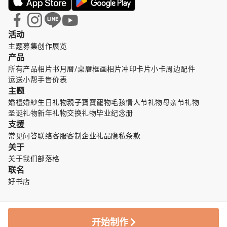
活动
主题募集
创作展览
产品
所有产品
相片书
月曆/桌曆
框画
相片冲印
卡片小卡
周边配件
运送小帮手
售价表
主题
婚禮婚紗
生日礼物
親子寶寶
寵物毛孩
情人节礼物
母亲节礼物
圣诞礼物
新年礼物
交换礼物
毕业纪念册
支援
常见问答
联络客服
客制企业礼品
隐私条款
关于
关于我们
部落格
联名
好书店
开始制作
© TinTint 點點印
中文