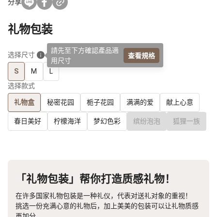
分享
礼物包装
請先至下方確認產品適
查看規格
选择尺寸
用尺寸
S
M
L
选择款式
礼物盒
秘密花园
栀子花园
满满的爱
献上心意
春日美好
柠檬海洋
梦幻色彩
缤纷泡泡
狐狸一族
「礼物包装」帮你打造质感礼物！
在许多国家礼物包装是一种礼仪，代表对送礼对象的重视！
挑选一份充满心意的礼物后，加上美美的包装可以让礼物质感
再加分，