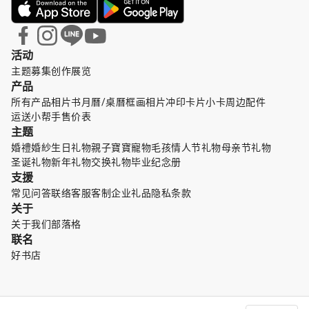
活动
主题募集
创作展览
产品
所有产品
相片书
月曆/桌曆
框画
相片冲印
卡片小卡
周边配件
运送小帮手
售价表
主题
婚禮婚紗
生日礼物
親子寶寶
寵物毛孩
情人节礼物
母亲节礼物
圣诞礼物
新年礼物
交换礼物
毕业纪念册
支援
常见问答
联络客服
客制企业礼品
隐私条款
关于
关于我们
部落格
联名
好书店