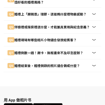
造好看的婚禮風格？
婚禮上「謝親恩」環節，送爸媽什麼禮物最感動？
Q4
伴娘禮或探房禮送什麼，才能兼具實用與紀念意義？
Q5
婚禮現場有哪些相片小物適合發放給賓客？
Q6
婚禮倒數一週！謝卡、無框畫來不及印怎麼辦？
Q7
婚禮結束後，婚禮側錄的照片適合做成什麼？
Q8
用 App 做相片书