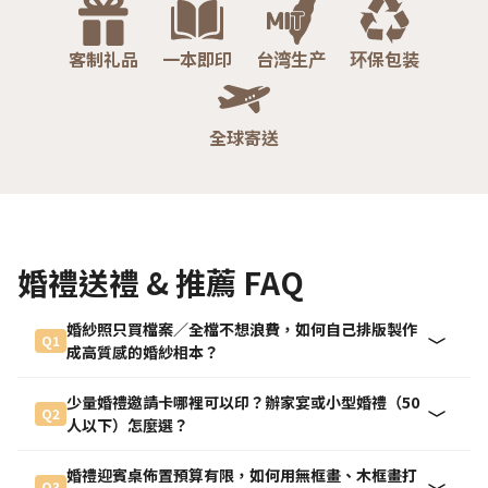
客制礼品
一本即印
台湾生产
环保包装
全球寄送
婚禮送禮 & 推薦 FAQ
婚紗照只買檔案／全檔不想浪費，如何自己排版製作
Q1
成高質感的婚紗相本？
少量婚禮邀請卡哪裡可以印？辦家宴或小型婚禮（50
Q2
人以下）怎麼選？
婚禮迎賓桌佈置預算有限，如何用無框畫、木框畫打
Q3