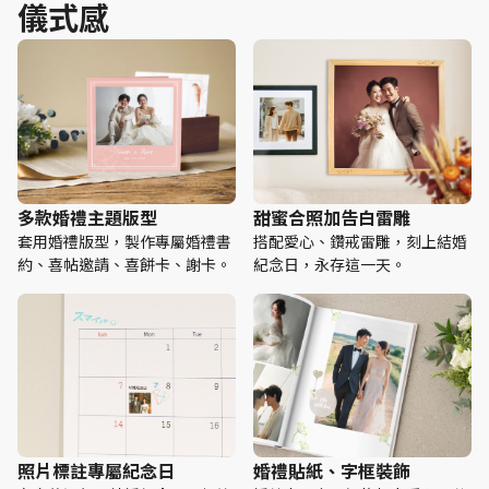
儀式感
多款婚禮主題版型
甜蜜合照加告白雷雕
套用婚禮版型，製作專屬婚禮書
搭配愛心、鑽戒雷雕，刻上結婚
約、喜帖邀請、喜餅卡、謝卡。
紀念日，永存這一天。
照片標註專屬紀念日
婚禮貼紙、字框裝飾