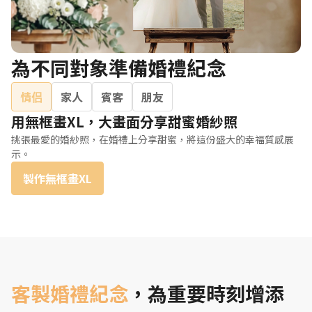
為不同對象準備婚禮紀念
情侣
家人
賓客
朋友
用無框畫XL，大畫面分享甜蜜婚紗照
挑張最愛的婚紗照，在婚禮上分享甜蜜，將這份盛大的幸福質感展
示。
製作無框畫XL
客製婚禮紀念
，為重要時刻增添