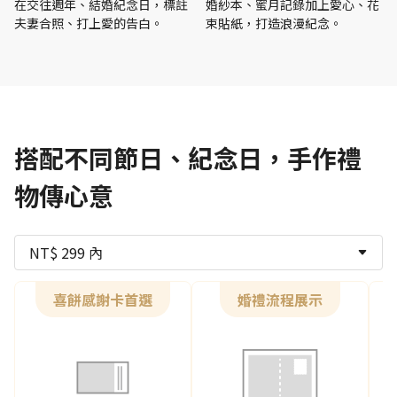
在交往週年、結婚紀念日，標註
婚紗本、蜜月記錄加上愛心、花
夫妻合照、打上愛的告白。
束貼紙，打造浪漫紀念。
搭配不同節日、紀念日，手作禮
物傳心意
NT$ 299 內
喜餅感謝卡首選
婚禮流程展示