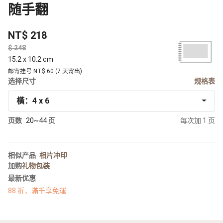
随手翻
NT$ 218
$
15.2 x 10.2 cm
邮寄挂号 NT$ 60 (7 天寄出)
选择尺寸
规格表
橫：4 x 6
页数
20~44 页
每次加 1 页
相似产品
相片冲印
加购
礼物包装
最新优惠
88 折，滿千享免運