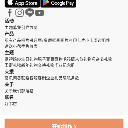
活动
主题募集
创作展览
产品
所有产品
相片书
月曆/桌曆
框画
相片冲印
卡片小卡
周边配件
运送小帮手
售价表
主题
婚禮婚紗
生日礼物
親子寶寶
寵物毛孩
情人节礼物
母亲节礼物
圣诞礼物
新年礼物
交换礼物
毕业纪念册
支援
常见问答
联络客服
客制企业礼品
隐私条款
关于
关于我们
部落格
联名
好书店
开始制作