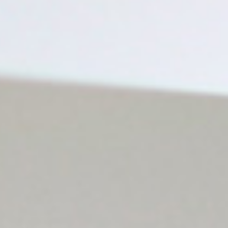
宠物拍立得
纪念品
沙龙写真
追星紀錄
宠物明星海报