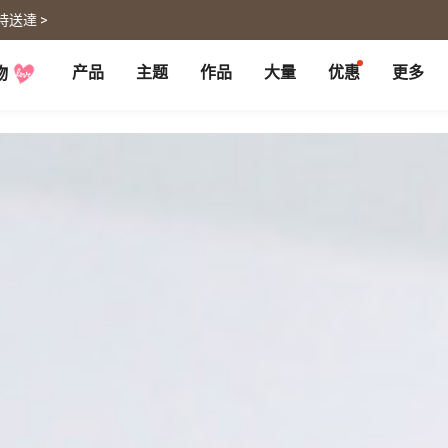
時送達 >
产品
主题
作品
大量
优惠
更多
物
P
月历大量优惠
部落格
客制企业礼品
联名商品
大量採購諮詢
代编服务
婚礼
旅游
婚纱本
旅游书
贺卡
卡类
喜帖
旅行摄影
卡片
明信片
谢卡
明信片
大卡片
代寄明信片
邀请卡
快拍卡
婚礼布置
随行手札
婚礼邀请卡
拍拍卡
结婚书约
代寄明信片
相片冲印
证书
宠物
回忆
相片冲印
结婚书约
毛孩桌历
自传回忆录
随手翻
生日书
生命故事