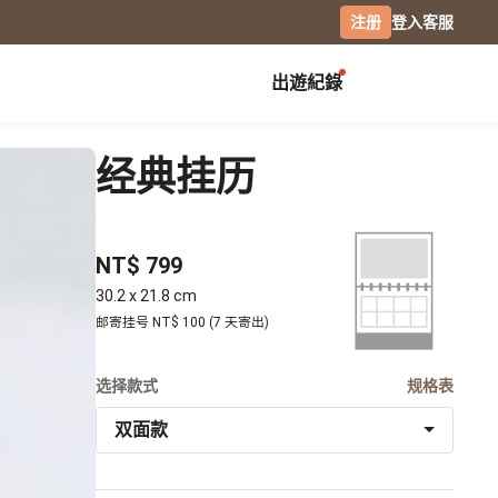
注册
登入
客服
出遊紀錄
创作展览
校园
庆祝
经典挂历
毕业纪念册
生日书
月历手帐
毕业礼物
生日卡片
经典桌历
NT$ 799
分班纪录本
情侣 / 交往纪念
横式桌历
小日桌历
社团纪录
结婚周年
30.2 x 21.8 cm
经典挂历
邮寄挂号 NT$ 100 (7 天寄出)
活动记录
全家福
木座桌历
相片笔记本
选择款式
日记本
规格表
摄影
双面款
专业摄影集
风景摄影