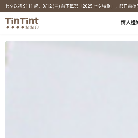
七夕送禮 $111 起，8/12 (三) 前下單選「2025 七夕特急」，節日前準
情人禮
点点印 AP
节日
全产品系列
|
周边配件
|
产品比较
宝宝
生日礼物
0 岁 怀孕日记
相片书
框画海报
New
新年礼物
1 月 弥月小卡
文库本
无框画
情人节
1 岁 周岁生日书
写真本
木框画
映画本
海报
毕业纪念
1-3 岁 亲子共读本
故事本
海报年历
母亲节
3-6 岁 好宝宝卡
主题本
父亲节
杂志本
New
精装写真本
教师节
社群书
职场
经典布帧本
圣诞交换礼物
Fastbook
精装映画本
名片
Fastbook 精装本
退休纪念