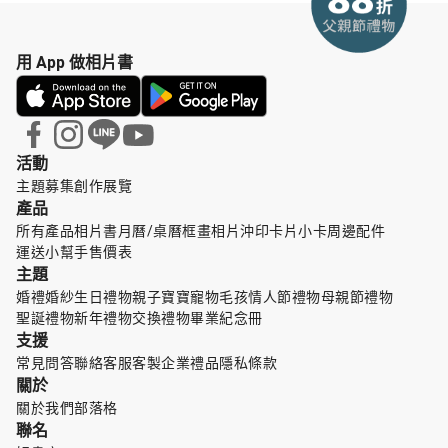
用 App 做相片書
活動
主題募集
創作展覽
產品
所有產品
相片書
月曆/桌曆
框畫
相片沖印
卡片小卡
周邊配件
運送小幫手
售價表
主題
婚禮婚紗
生日禮物
親子寶寶
寵物毛孩
情人節禮物
母親節禮物
聖誕禮物
新年禮物
交換禮物
畢業紀念冊
支援
常見問答
聯絡客服
客製企業禮品
隱私條款
關於
關於我們
部落格
聯名