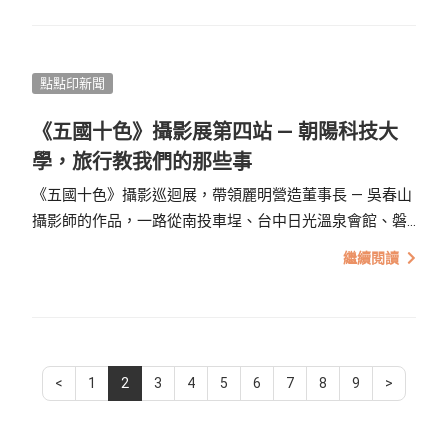
打造理想中的婚禮模樣，絕對是一堂必做的功課。
點點印新聞
《五國十色》攝影展第四站 — 朝陽科技大
學，旅行教我們的那些事
《五國十色》攝影巡迴展，帶領麗明營造董事長 — 吳春山
攝影師的作品，一路從南投車埕、台中日光溫泉會館、磐
興寬心，這次來到引領青春的校園，也是吳春山董事長的
繼續閱讀
母校—朝陽科技大學，展出他在世界各地所拍下的人文與
景色，展開與世界的對話。
<
1
2
3
4
5
6
7
8
9
>