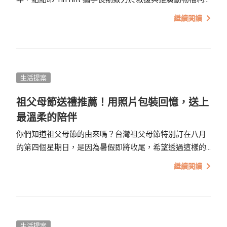
的 Taiwan SPCA 台灣防止虐待動物協會，推出這款極具意
繼續閱讀
義的《一同守護動物》2026 公益桌曆。
生活提案
祖父母節送禮推薦！用照片包裝回憶，送上
最溫柔的陪伴
你們知道祖父母節的由來嗎？台灣祖父母節特別訂在八月
的第四個星期日，是因為暑假即將收尾，希望透過這樣的
節日，讓祖父母和子女、孫子女有個機會團聚，可以一起
繼續閱讀
聊聊暑假期間的日常，為開學的日子做準備，也凝聚一家
人的感情。
生活提案