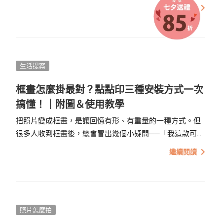
大之後，或許少了一點童趣，但我們可以用另一種方式，
繼續閱讀
把平時對爸爸的感謝與愛，不只銘記在心，也化為實體紀
念。
生活提案
框畫怎麼掛最對？點點印三種安裝方式一次
搞懂！｜附圖＆使用教學
把照片變成框畫，是讓回憶有形、有重量的一種方式。但
很多人收到框畫後，總會冒出幾個小疑問──「我這款可以
掛牆嗎？怎麼掛才穩？」「如果不想釘牆，有其他做法
繼續閱讀
嗎？」「腳架要如何使用？」
照片怎麼拍