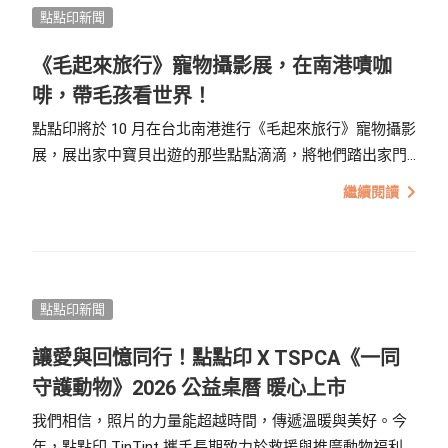
點點印新聞
《毛起來旅行》寵物攝影展，在南港嘖咖
啡，帶毛孩看世界！
點點印將於 10 月在台北南港進行《毛起來旅行》寵物攝影
展，展出家中寶貝出遊的那些點點滴滴，將牠們踏出家門
外的興奮，第一次踏浪、第一次搭車的這些平凡卻重要的
繼續閱讀
瞬間一一收錄，讓每一段陪伴與探索的時光，都能被保存
下來。
點點印新聞
讓愛與回憶同行！點點印 X TSPCA《一同
守護動物》2026 公益桌曆 暖心上市
我們相信，照片的力量能超越時間，傳遞溫暖與美好。今
年，點點印 TinTint 攜手長期致力於救援與推廣動物福利