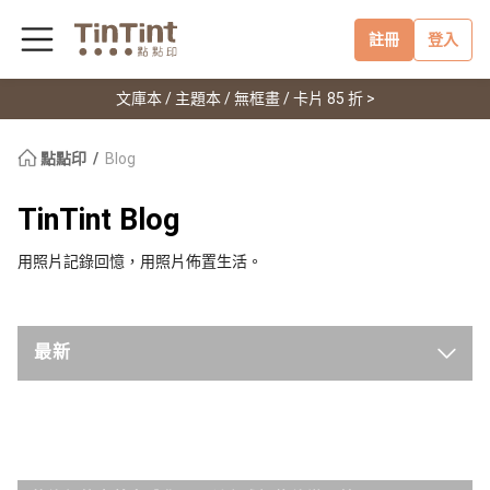
註冊
登入
文庫本 / 主題本 / 無框畫 / 卡片 85 折 >
點點印
Blog
TinTint Blog
用照片記錄回憶，用照片佈置生活。
最新
點點印新聞
點點手作小教室