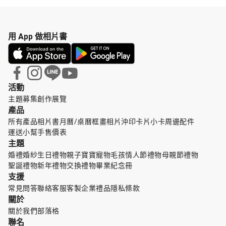
用 App 做相片書
活動
主題募集
創作展覽
產品
所有產品
相片書
月曆/桌曆
框畫
相片沖印
卡片小卡
周邊配件
運送小幫手
售價表
主題
婚禮婚紗
生日禮物
親子寶寶
寵物毛孩
情人節禮物
母親節禮物
聖誕禮物
新年禮物
交換禮物
畢業紀念冊
支援
常見問答
聯絡客服
客製企業禮品
隱私條款
關於
關於我們
部落格
聯名