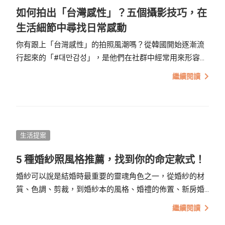
如何拍出「台灣感性」？五個攝影技巧，在
生活細節中尋找日常感動
你有跟上「台灣感性」的拍照風潮嗎？從韓國開始逐漸流
行起來的「#대만감성」，是他們在社群中經常用來形容台
灣的模樣，韓國快節奏加上高壓的社會，台灣復古、懷舊
繼續閱讀
的氛圍，反而受到許多韓國人的喜愛，亂中有序的招牌、
有人情味的巷弄、街道、斑馬線，反而更能引起共鳴，成
為另一種慢步調的美。
生活提案
5 種婚紗照風格推薦，找到你的命定款式！
婚紗可以說是結婚時最重要的靈魂角色之一，從婚紗的材
質、色調、剪裁，到婚紗本的風格、婚禮的佈置、新房婚
紗照的擺設，都可以看出一對新人的性格，以及對浪漫的
繼續閱讀
體現，一生一次的盛事，每一個細節都不能放過，因此，