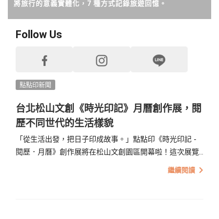
將旅行的意義實體化，7 種方式記錄旅遊回憶。
點點開箱
Follow Us
好作品推薦
生活提案
照片怎麼拍
點點印新聞
台北松山文創《時光印記》月曆創作展，閱
編輯小技巧
歷不同世代的生活樣貌
獨家專訪
「從生活出發，把日子印成故事。」點點印《時光印記 -
閱歷．月曆》創作展將在松山文創園區開幕啦！這次展覽
好書店專訪
帶著大家一同觀賞 0 歲到 50+ 的創作與生活樣貌，深刻去
繼續閱讀
體會創作這件事，其實並不是少數人的專利，而是每個人
都能擁有說故事的力量。