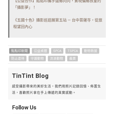
【公益合作】點點印攜手遠鄉閃閃，實現偏鄉孩童的
「攝影夢」！
《五國十色》攝影巡迴展第五站 — 台中菩薩寺，從旅
程望回內心
點點印新聞
公益桌曆
SPCA
TSPCA
動物救援
防止虐待
守護動物
流浪動物
義賣
TinTint Blog
感受攝影帶來的美好生活，我們用照片記錄回憶、佈置生
活，喜歡照片拿在手上傳遞的真實感動。
Follow Us