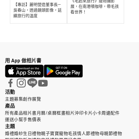
《毛起來旅行》寵物攝影
【專訪】麗明營造董事長—
展，在南港嘖咖啡，帶毛孩
吳春山，透過鏡頭影像，延
看世界！
續旅行的溫度
用 App 做相片書
活動
主題募集
創作展覽
產品
所有產品
相片書
月曆/桌曆
框畫
相片沖印
卡片小卡
周邊配件
運送小幫手
售價表
主題
婚禮婚紗
生日禮物
親子寶寶
寵物毛孩
情人節禮物
母親節禮物