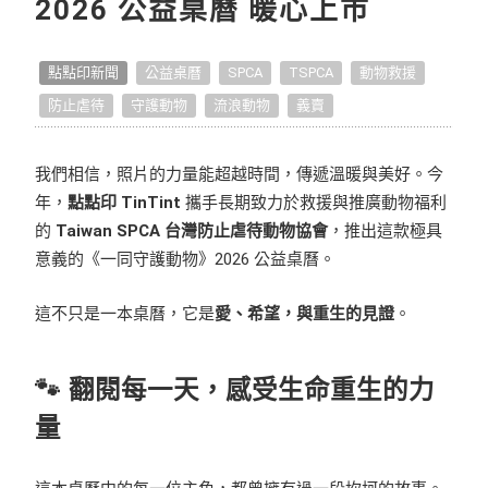
2026 公益桌曆 暖心上市
點點開箱
點點印新聞
公益桌曆
SPCA
TSPCA
動物救援
好作品推薦
防止虐待
守護動物
流浪動物
義賣
生活提案
我們相信，照片的力量能超越時間，傳遞溫暖與美好。今
照片怎麼拍
年，
點點印 TinTint
攜手長期致力於救援與推廣動物福利
的
Taiwan SPCA 台灣防止虐待動物協會
，推出這款極具
編輯小技巧
意義的《一同守護動物》2026 公益桌曆。
獨家專訪
這不只是一本桌曆，它是
愛、希望，與重生的見證
。
好書店專訪
🐾 翻閱每一天，感受生命重生的力
量