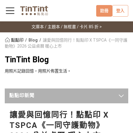
註冊
登入
文庫本 / 主題本 / 無框畫 / 卡片 85 折 >
點點印
Blog
讓愛與回憶同行！點點印 X TSPCA《一同守護
動物》2026 公益桌曆 暖心上市
TinTint Blog
用照片記錄回憶，用照片佈置生活。
點點印新聞
最新
讓愛與回憶同行！點點印 X
TSPCA《一同守護動物》
點點手作小教室