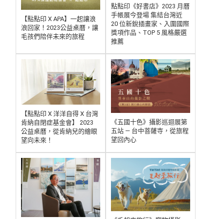
點點印《好書店》2023 月曆
手帳展今登場 集結台灣近
【點點印 X APA】一起讓浪
20 位新銳插畫家、入圍國際
浪回家！2023公益桌曆，讓
獎項作品、TOP 5 風格嚴選
毛孩們陪伴未來的旅程
推薦
【點點印 X 洋洋自得 X 台灣
《五國十色》攝影巡迴展第
肯納自閉症基金會】 2023
五站 — 台中菩薩寺，從旅程
公益桌曆，從肯納兒的繪眼
望回內心
望向未來！