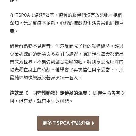
在 TSPCA 北部辦公室，協會的夥伴們沒有放棄牠。牠們
深知，光是醫療不足夠，心理的撫慰與生活豐富化同樣重
要。
儘管前點聽不見聲音，但這反而成了牠的獨特優勢。經過
專業訓練師的建議與多次耐心練習，前點現在每天都能出
門探索世界，不易受到聲音驚嚇的牠，特別享受暖呼呼的
陽光灑在身上的時刻。牠學會了再次信任與享受當下，用
最純粹的快樂感染著身邊每一個人。
這就是《一同守護動物》想傳遞的溫度：
即使生命曾有坎
坷，但有愛，就有重生的可能。
更多 TSPCA 作品介紹