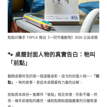
點點印攜手 TSPCA 推出《一同守護動物》2026 公益桌曆
🐾 桌曆封面人物的真實告白：牠叫
「前點」
翻開桌曆所見的第一個溫暖身影，這次的封面人物——
「前
點」
。牠的故事，是這本桌曆最有力量的註解：
前點原本與另一隻夥伴「後點」相互依偎，形影不離。然
而，幾年前後點的離世，讓前點開始面臨嚴重的分離焦慮
症。