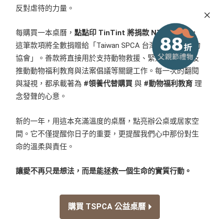
反對虐待的力量。
每購買一本桌曆，
點點印 TinTint 將捐款 NT$ 200 元
，
這筆款項將全數捐贈給「Taiwan SPCA 台灣防止虐待動物
協會」。善款將直接用於支持動物救援、緊急醫療，以及
推動動物福利教育與法案倡議等關鍵工作。每一次的翻閱
與凝視，都承載著為
#領養代替購買
與
#動物福利教育
理
念發聲的心意。
新的一年，用這本充滿溫度的桌曆，點亮辦公桌或居家空
間。它不僅提醒你日子的重要，更提醒我們心中那份對生
命的溫柔與責任。
讓愛不再只是想法，而是能拯救一個生命的實質行動。
購買 TSPCA 公益桌曆