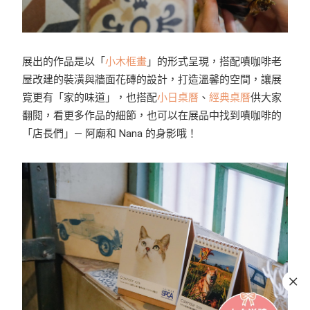
展出的作品是以「
小木框畫
」的形式呈現，搭配嘖咖啡老
屋改建的裝潢與牆面花磚的設計，打造溫馨的空間，讓展
覽更有「家的味道」，也搭配
小日桌曆
、
經典桌曆
供大家
翻閱，看更多作品的細節，也可以在展品中找到嘖咖啡的
「店長們」— 阿廟和 Nana 的身影哦！