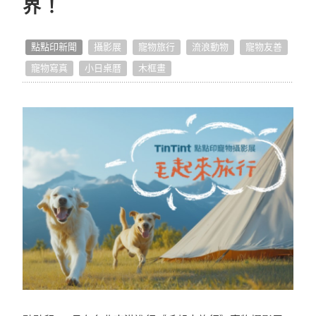
界！
點點開箱
點點印新聞
攝影展
寵物旅行
流浪動物
寵物友善
好作品推薦
寵物寫真
小日桌曆
木框畫
生活提案
照片怎麼拍
編輯小技巧
獨家專訪
好書店專訪