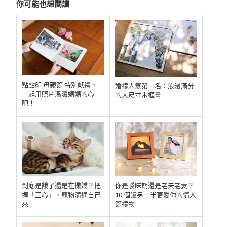
你可能也想閱讀
點點印 母親節 特別獻禮，
婚禮人氣第一名：浪漫滿分
一起用照片溫暖媽媽的心
的大尺寸木框畫
吧！
到底是餓了還是在撒嬌？把
你是曖昧期還是老夫老妻？
握「三心」，寵物溝通自己
10 個讓另一半更愛你的情人
來
節禮物