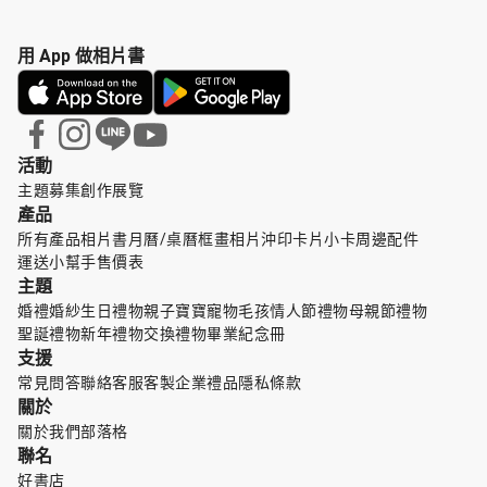
用 App 做相片書
活動
主題募集
創作展覽
產品
所有產品
相片書
月曆/桌曆
框畫
相片沖印
卡片小卡
周邊配件
運送小幫手
售價表
主題
婚禮婚紗
生日禮物
親子寶寶
寵物毛孩
情人節禮物
母親節禮物
聖誕禮物
新年禮物
交換禮物
畢業紀念冊
支援
常見問答
聯絡客服
客製企業禮品
隱私條款
關於
關於我們
部落格
聯名
好書店