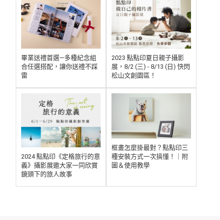
2023 點點印夏日親子攝影
畢業送禮首選—多種紀念組
展，8/2 (三) - 8/13 (日) 快閃
合任選搭配，讓你送禮不踩
松山文創園區！
雷
框畫怎麼掛最對？點點印三
種安裝方式一次搞懂！｜附
2024 點點印《定格旅行的意
圖＆使用教學
義》攝影展邀大家一同欣賞
鏡頭下的旅人故事