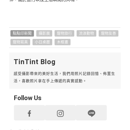
點點印新聞
攝影展
寵物旅行
流浪動物
寵物友善
寵物寫真
小日桌曆
木框畫
TinTint Blog
感受攝影帶來的美好生活，我們用照片記錄回憶、佈置生
活，喜歡照片拿在手上傳遞的真實感動。
Follow Us