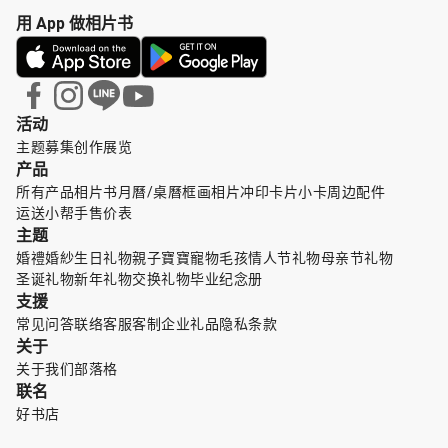
用 App 做相片书
活动
主题募集
创作展览
产品
所有产品
相片书
月曆/桌曆
框画
相片冲印
卡片小卡
周边配件
运送小帮手
售价表
主题
婚禮婚紗
生日礼物
親子寶寶
寵物毛孩
情人节礼物
母亲节礼物
圣诞礼物
新年礼物
交换礼物
毕业纪念册
支援
常见问答
联络客服
客制企业礼品
隐私条款
关于
关于我们
部落格
联名
好书店