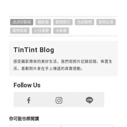
点点印新闻
攝影展
寵物旅行
流浪動物
寵物友善
寵物寫真
小日桌曆
木框畫
TinTint Blog
感受攝影帶來的美好生活，我們用照片記錄回憶、佈置生
活，喜歡照片拿在手上傳遞的真實感動。
Follow Us
你可能也想閱讀