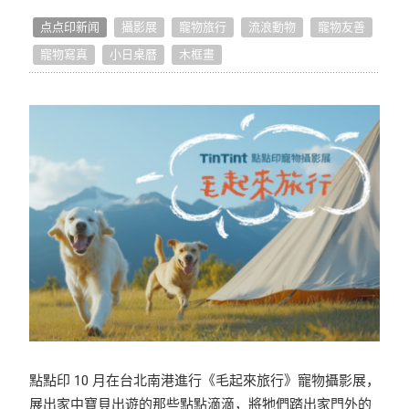
点点印新闻
攝影展
寵物旅行
流浪動物
寵物友善
好作品推荐
寵物寫真
小日桌曆
木框畫
生活提案
照片怎么拍
编辑小技巧
独家专访
好书店专访
點點印 10 月在台北南港進行《毛起來旅行》寵物攝影展，
展出家中寶貝出遊的那些點點滴滴，將牠們踏出家門外的