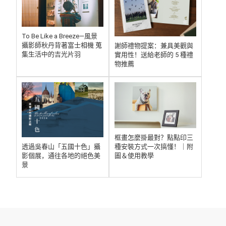
To Be Like a Breeze—風景
攝影師秋丹背著富士相機 蒐
謝師禮物提案：兼具美觀與
集生活中的吉光片羽
實用性！送給老師的 5 種禮
物推薦
框畫怎麼掛最對？點點印三
種安裝方式一次搞懂！｜附
透過吳春山「五國十色」攝
圖＆使用教學
影個展，通往各地的絕色美
景