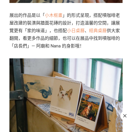
展出的作品是以「
小木框畫
」的形式呈現，搭配嘖咖啡老
屋改建的裝潢與牆面花磚的設計，打造溫馨的空間，讓展
覽更有「家的味道」，也搭配
小日桌曆
、
經典桌曆
供大家
翻閱，看更多作品的細節，也可以在展品中找到嘖咖啡的
「店長們」— 阿廟和 Nana 的身影哦！