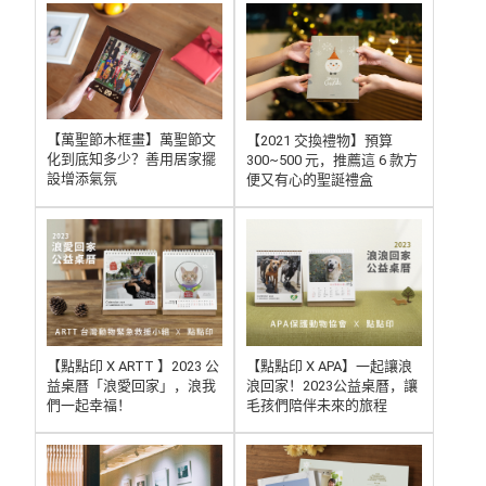
【萬聖節木框畫】萬聖節文
【2021 交換禮物】預算
化到底知多少？善用居家擺
300~500 元，推薦這 6 款方
設增添氣氛
便又有心的聖誕禮盒
【點點印 X ARTT 】2023 公
【點點印 X APA】一起讓浪
益桌曆「浪愛回家」，浪我
浪回家！2023公益桌曆，讓
們一起幸福！
毛孩們陪伴未來的旅程