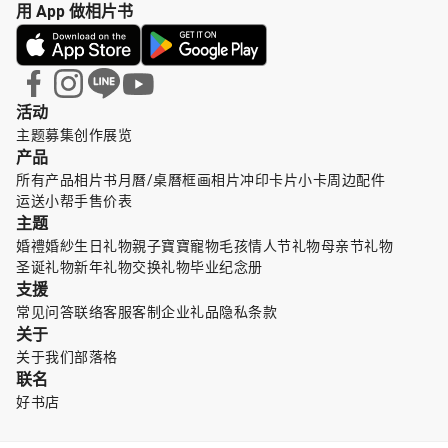
用 App 做相片书
活动
主题募集
创作展览
产品
所有产品
相片书
月曆/桌曆
框画
相片冲印
卡片小卡
周边配件
运送小帮手
售价表
主题
婚禮婚紗
生日礼物
親子寶寶
寵物毛孩
情人节礼物
母亲节礼物
圣诞礼物
新年礼物
交换礼物
毕业纪念册
支援
常见问答
联络客服
客制企业礼品
隐私条款
关于
关于我们
部落格
联名
好书店