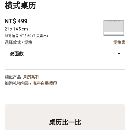
横式桌历
NT$ 499
21 x 14.5 cm
邮寄挂号 NT$ 60 (7 天寄出)
选择款式 / 规格
规格表
双面款
相似产品
月历系列
加购
礼物包装
/
底座白墨喷印
桌历比一比