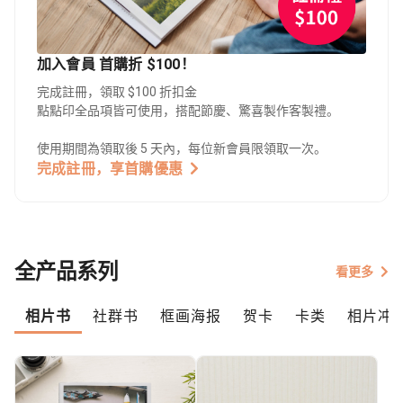
加入會員 首購折 $100！
完成註冊，領取 $100 折扣金
點點印全品項皆可使用，搭配節慶、驚喜製作客製禮。
使用期間為領取後 5 天內，每位新會員限領取一次。
完成註冊，享首購優惠
全产品系列
看更多
相片书
社群书
框画海报
贺卡
卡类
相片冲