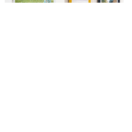
精装写真本
经典布帧本
展开大面积，视觉无限延伸。
布面装帧手感温润，收藏重要画
面。
名人好评推荐
李愷諺
亞妮
職籃新北國王選手
點點印可以一次下單無框畫與木框畫，讓家更有溫
將美好
度！打造專屬照片牆，讓我抱兒子女兒一起看回
閱間感