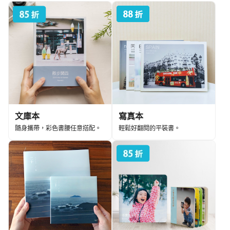
文庫本
寫真本
隨身攜帶，彩色書腰任意搭配。
輕鬆好翻閱的平裝書。