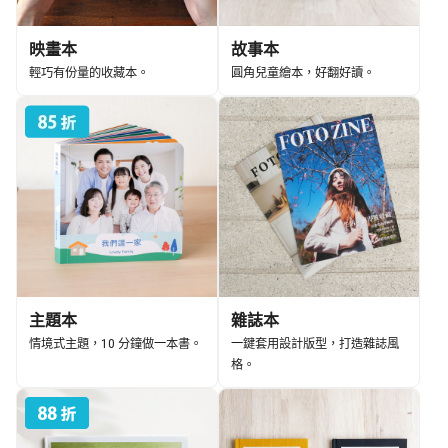
映畫本
故事本
輕巧有份量的收藏本。
圓角兒童繪本，好翻好讀。
主題本
雜誌本
情境式主題，10 分鐘做一本書。
一鍵套用設計版型，打造雜誌風
格。