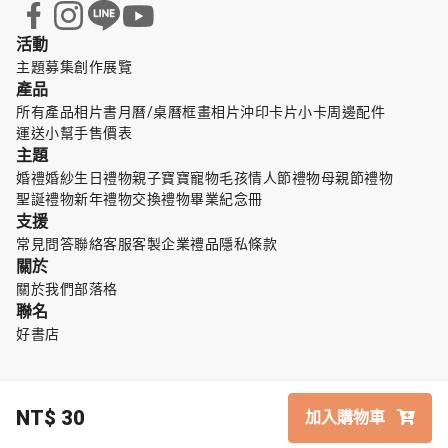
活動
主題募集
創作展覽
產品
所有產品
相片書
月曆/桌曆
框畫
相片沖印
卡片小卡
周邊配件
運送小幫手
售價表
主題
婚禮婚紗
生日禮物
親子寶寶
寵物毛孩
情人節禮物
母親節禮物
聖誕禮物
新年禮物
交換禮物
畢業紀念冊
支援
常見問答
聯絡客服
客製企業禮品
隱私條款
關於
關於我們
部落格
聯名
好書店
NT$
30
加入購物車
© TinTint 點點印
中文