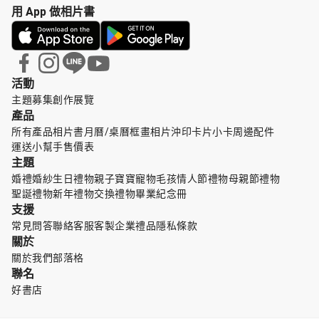
用 App 做相片書
活動
主題募集
創作展覽
產品
所有產品
相片書
月曆/桌曆
框畫
相片沖印
卡片小卡
周邊配件
運送小幫手
售價表
主題
婚禮婚紗
生日禮物
親子寶寶
寵物毛孩
情人節禮物
母親節禮物
聖誕禮物
新年禮物
交換禮物
畢業紀念冊
支援
常見問答
聯絡客服
客製企業禮品
隱私條款
關於
關於我們
部落格
聯名
好書店