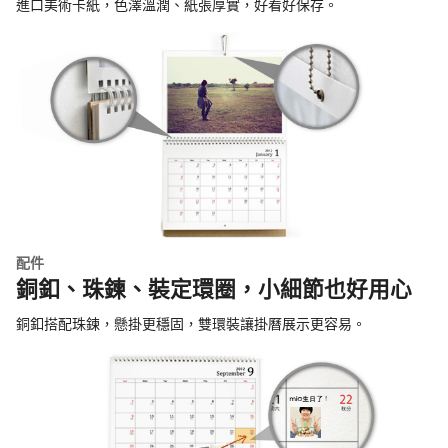
進口美術卡紙，色澤溫潤、紙張厚實，好看好保存。
配件
銅釦、珠鍊、裝定環圈，小細節也好用心
銅釦搭配珠鍊，懸掛更穩固，雙環裝讓掛曆展示更容易。