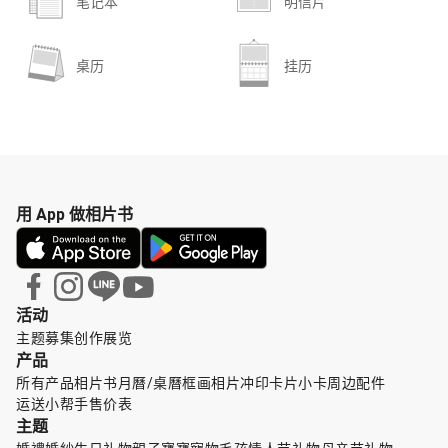
笔记本
明信片
桌历
挂历
用 App 做相片书
活动
主题募集
创作展览
产品
所有产品
相片书
月曆/桌曆
框画
相片冲印
卡片小卡
周边配件
运送小帮手
售价表
主题