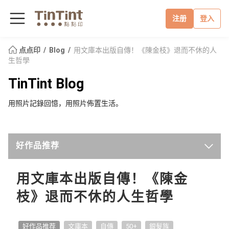
注册
登入
点点印
Blog
用文庫本出版自傳！《陳金枝》退而不休的人
生哲學
TinTint Blog
用照片記錄回憶，用照片佈置生活。
好作品推荐
最新
用文庫本出版自傳！《陳金
枝》退而不休的人生哲學
点点印新闻
点点手作小教室
好作品推荐
文庫本
自傳
50+
銀髮族