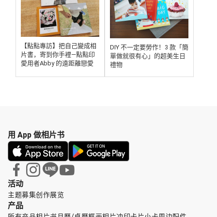
【點點專訪】把自己變成相
DIY 不一定要勞作！3 款「簡
片書，寄到你手裡—點點印
單做就很有心」的超美生日
愛用者Abby 的遠距離戀愛
禮物
用 App 做相片书
活动
主题募集
创作展览
产品
所有产品
相片书
月曆/桌曆
框画
相片冲印
卡片小卡
周边配件