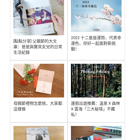
2022 十二星座運勢、代表幸
[點點分享] 父親節的大文
運色，存好一起面對新挑
庫：爸爸與寶貝女兒的日常
戰！
生活紀錄
連假出遊推薦：溫泉 X 森林
母親節禮物怎麼挑，大家都
X 雲海「三大秘境」不藏
這樣做
私！