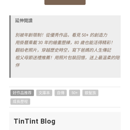
延伸閱讀
別被年齡限制！從優秀作品，看見 50+ 的創造力
用掛曆乘載 30 年的繪畫歷練，80 歲也能活得精彩！
翻拍老照片，穿越歷史時空，寫下爸媽的人生傳記
祖父母節送禮推薦！用照片包裝回憶，送上最溫柔的陪
伴
好作品推荐
文庫本
自傳
50+
銀髮族
成長歷程
TinTint Blog