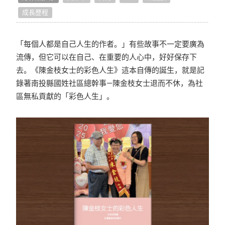
成長歷程
点点开箱
生活提案
「每個人都是自己人生的作者。」有些故事不一定要廣為
流傳，但它可以在自己、在重要的人心中，好好保存下
照片怎么拍
去。《陳金枝女士的彩色人生》這本自傳的誕生，就是記
錄著南投縣國姓社區總幹事—陳金枝女士退而不休，為社
编辑小技巧
區無私貢獻的「彩色人生」。
独家专访
好书店专访