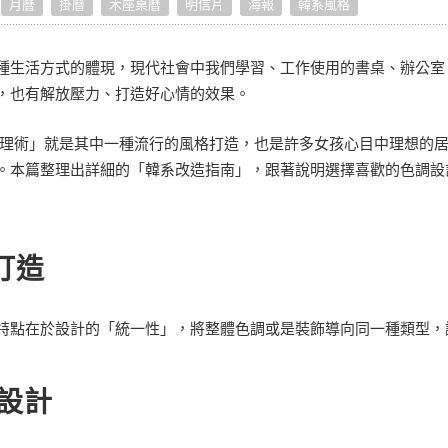
月曆
掛曆
木座桌曆
明信片
海報
韓系風格
寵物拍立得
紀念品
沙龍寫真
追星紀錄
寵物明星海報
種生活方式的體現，現代社會中我們學習、工作使用的書桌、辦公室
，也有解放壓力、打造好心情的效果。
整理術」就是其中一種流行的風格打造，也是許多女孩心目中理想的
。本篇整理出詳細的「韓系改造指南」，跟著說明選擇喜歡的色調設
打造
特點在於設計的「統一性」，將整體色調或是裝飾導向同一種類型，
設計