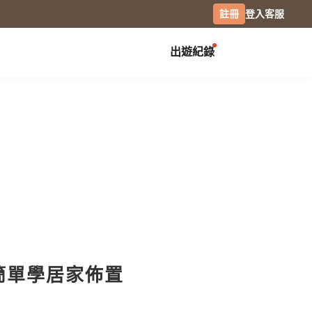
註冊
登入
客服
出遊紀錄
創作展覽
校園
慶祝
畢業紀念冊
生日書
月曆手帳
畢業禮物
生日卡片
經典桌曆
分班紀錄本
情侶 / 交往紀念
橫式桌曆
小日桌曆
社團紀錄
結婚週年
經典掛曆
活動記錄
全家福
木座桌曆
相片筆記本
日記本
攝影
簡單學居家佈置
專業攝影集
風景攝影