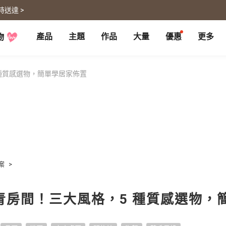
時送達 >
產品
主題
作品
大量
優惠
更多
物
P
月曆大量優惠
部落格
客製企業禮品
聯名商品
大量採購諮詢
代編服務
婚禮
旅遊
種質感選物，簡單學居家佈置
婚紗本
旅遊書
賀卡
卡類
喜帖
旅行攝影
卡片
明信片
謝卡
明信片
大卡片
代寄明信片
邀請卡
快拍卡
婚禮佈置
隨行手札
婚禮邀請卡
拍拍卡
結婚書約
代寄明信片
案
>
相片沖印
證書
寵物
回憶
相片沖印
結婚書約
青房間！三大風格，5 種質感選物，
毛孩桌曆
自傳回憶錄
隨手翻
生日書
生命故事