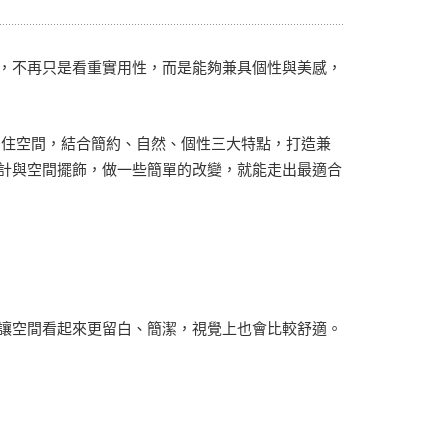
人像寫真
攝影牆佈置
攝影海報輸出
，不再只是看重實用性，而是能夠兼具個性與美感，
居住空間，結合簡約、自然、個性三大特點，打造兼
計與空間擺飾，做一些簡單的改變，就能走出最適合
讓空間看起來更留白、簡潔，視覺上也會比較舒適。