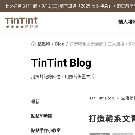
七夕送禮 $111 起，8/12 (三) 前下單選「2025 七夕特急」，節日前準
情人禮
點點印 AP
節日
全產品系列
|
周邊配件
|
產品比較
寶寶
點點印
Blog
打造韓系文青房間！三大風格，5 
生日禮物
0 歲 懷孕日記
相片書
框畫海報
New
TinTint Blog
新年禮物
1 月 彌月小卡
文庫本
無框畫
情人節
1 歲 週歲生日書
寫真本
木框畫
用照片記錄回憶，用照片佈置生活。
映畫本
海報
畢業紀念
1-3 歲 親子共讀本
故事本
海報年曆
母親節
3-6 歲 好寶寶卡
主題本
父親節
雜誌本
TinTint Blog
>
生活提
New
最新
精裝寫真本
教師節
社群書
職場
經典布幀本
聖誕交換禮物
點點印新聞
Fastbook
打造韓系文
精裝映畫本
名片
Fastbook 精裝本
退休紀念
點點手作小教室