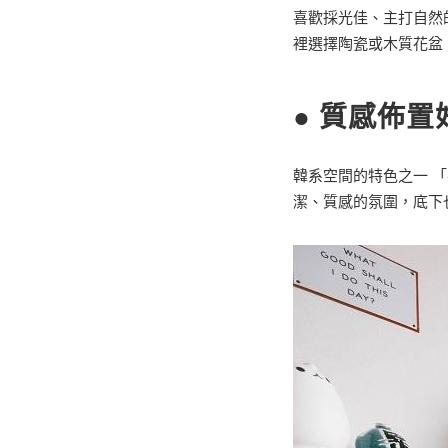
喜歡採光佳、主打自然
裡選擇陶瓷或木質花盆
●
質感佈置
韓系空間的特色之一 
潔、質感的氛圍，底下