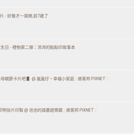
 - 好像才一晃眼,就7歲了
歲生日 - 禮物第二彈：沛沛的點點印故事本
親節卡片吧 ▋ @ 嵐嵐仔。幸福小家庭 :: 痞客邦 PIXNET ::
印明信片印製 @ 池池的插畫遊樂園 :: 痞客邦 PIXNET ::