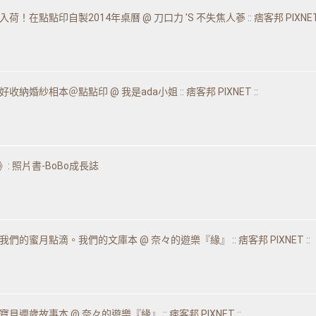
！在點點印自製2014年桌曆 @ 刀口力 'S 不失焦人蔘 :: 痞客邦 PIXNET 
收納婚紗相本＠點點印 @ 我是ada小姐 :: 痞客邦 PIXNET ::
》: 照片書-BoBo成長誌
們的蜜月點滴。我們的文庫本 @ 奈々的遊樂『緣』 :: 痞客邦 PIXNET ::
貝週歲故事本 @ 奈々的遊樂『緣』 :: 痞客邦 PIXNET ::