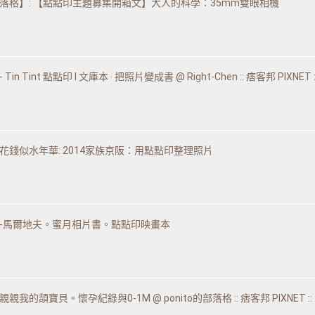
落格】: 【點點印主題募集開箱文】大人的科學：35mm雙眼相機
 Tin Tint 點點印 l 文庫本 ‧ 把照片變成書 @ Right-Chen :: 痞客邦 PIXNET :
花錢似水年華: 2014家族京阪：用點點印整理照片
ng♥-馬爾地夫。蜜月相片書。點點印映畫本
我的頡寶貝。懷孕紀錄與0-1M @ ponito的部落格 :: 痞客邦 PIXNET ::