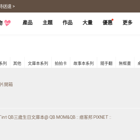
時送達 >
產品
主題
作品
大量
優惠
更多
物
P
月曆大量優惠
部落格
客製企業禮品
聯名商品
大量採購諮詢
代編服務
婚禮
旅遊
婚紗本
旅遊書
賀卡
卡類
系列
其他
文庫本系列
拍拍卡
故事本系列
隨手翻
無框畫
喜帖
旅行攝影
卡片
明信片
謝卡
明信片
大卡片
代寄明信片
邀請卡
快拍卡
婚禮佈置
隨行手札
片開箱
婚禮邀請卡
拍拍卡
結婚書約
代寄明信片
相片沖印
證書
寵物
回憶
int QB三歲生日文庫本@ QB MOM&QB :: 痞客邦 PIXNET ::
相片沖印
結婚書約
毛孩桌曆
自傳回憶錄
隨手翻
生日書
生命故事