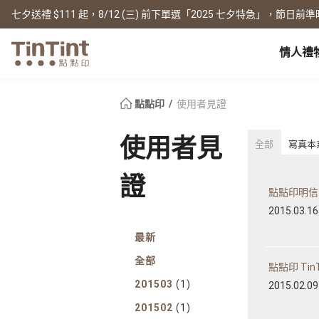
七夕送禮 $111 起，8/12 (三) 前下單選「2025 七夕特急」，節日前準
情人禮
點點印 AP
節日
全產品系列
|
周邊配件
|
產品比較
寶寶
點點印
使用者見證
生日禮物
0 歲 懷孕日記
相片書
框畫海報
New
使用者見
全部
寫真本
新年禮物
1 月 彌月小卡
文庫本
無框畫
情人節
1 歲 週歲生日書
寫真本
木框畫
證
映畫本
海報
畢業紀念
1-3 歲 親子共讀本
點點印明信
故事本
海報年曆
母親節
3-6 歲 好寶寶卡
2015.03.16
主題本
父親節
雜誌本
New
最新
精裝寫真本
教師節
社群書
職場
全部
經典布幀本
點點印 TinT
聖誕交換禮物
Fastbook
精裝映畫本
201503
(1)
名片
2015.02.09
Fastbook 精裝本
退休紀念
201502
(1)