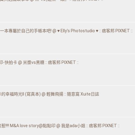
做一本專屬於自己的手帳本吧! @ ♥ Elly's Photostudio ♥ :: 痞客邦 PIXNET ::
-快拍卡 @ 米漿vs黑糖 :: 痞客邦 PIXNET ::
的幸福時光II (寫真本) @ 輕舞飛揚 :: 隨意窩 Xuite日誌
惹!!!! M&A love story@點點印 @ 我是ada小姐 :: 痞客邦 PIXNET ::