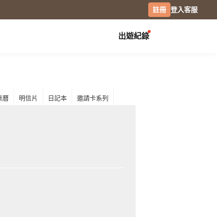
註冊
登入
客服
出遊紀錄
創作展覽
校園
慶祝
畢業紀念冊
生日書
月曆手帳
桌曆
明信片
日記本
邀請卡系列
畢業禮物
生日卡片
經典桌曆
分班紀錄本
情侶 / 交往紀念
橫式桌曆
小日桌曆
社團紀錄
結婚週年
經典掛曆
活動記錄
全家福
木座桌曆
相片筆記本
日記本
攝影
專業攝影集
風景攝影