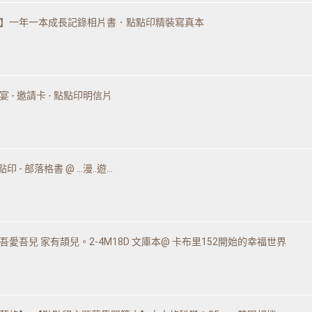
寵物拍立得
紀念品
】一年一本成長記錄相片書．點點印精裝寫真本
沙龍寫真
追星紀錄
寵物明星海報
 - 邀請卡 - 點點印明信片
點印 - 部落格書 @ …漫‥遊…
愛吾兒 家有頡兒。2-4M18D 文庫本@ 卡布里152開始的幸福世界