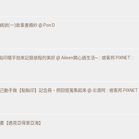
狀(一)故事書婚紗 @ Pon:D
點印隨手拍來記錄旅程的美好 @ Aileen開心過生活~ :: 痞客邦 PIXNET ::
動手做【點點印】記念冊，把回憶蒐集起來 @ ㊣滴阿 :: 痞客邦 PIXNET :
書【遇見亞得里亞海】