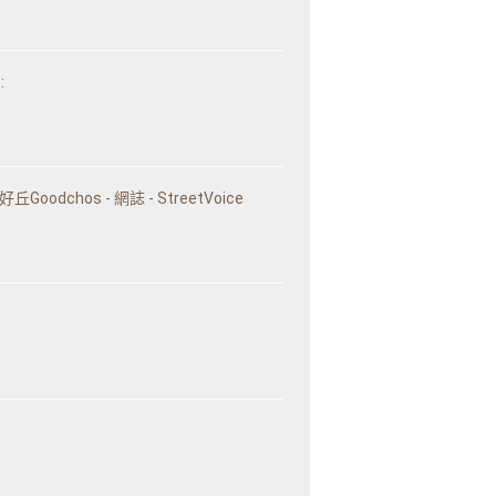
:
os - 網誌 - StreetVoice