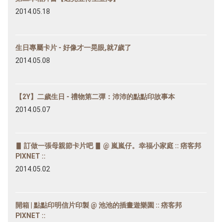
2014.05.18
生日專屬卡片 - 好像才一晃眼,就7歲了
2014.05.08
【2Y】二歲生日 - 禮物第二彈：沛沛的點點印故事本
2014.05.07
▋ 訂做一張母親節卡片吧 ▋ @ 嵐嵐仔。幸福小家庭 :: 痞客邦
PIXNET ::
2014.05.02
開箱 | 點點印明信片印製 @ 池池的插畫遊樂園 :: 痞客邦
PIXNET ::