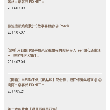
落格 :: 痞客邦 PIXNET ::
2014.07.09
強迫症新娘病狀(一)故事書婚紗 @ Pon:D
2014.07.07
[閒聊] 用點點印隨手拍來記錄旅程的美好 @ Aileen開心過生活
~ :: 痞客邦 PIXNET ::
2014.07.04
【開箱】自己動手做【點點印】記念冊，把回憶蒐集起來 @ ㊣
滴阿 :: 痞客邦 PIXNET ::
2014.05.21
第二本相片書【遇見亞得里亞海】