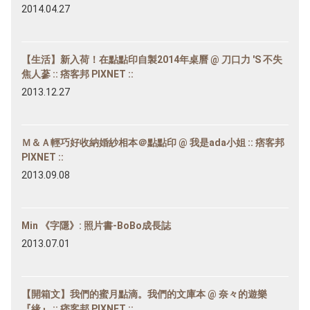
2014.04.27
【生活】新入荷！在點點印自製2014年桌曆 @ 刀口力 'S 不失
焦人蔘 :: 痞客邦 PIXNET ::
2013.12.27
Ｍ＆Ａ輕巧好收納婚紗相本＠點點印 @ 我是ada小姐 :: 痞客邦
PIXNET ::
2013.09.08
Min 《字隱》: 照片書-BoBo成長誌
2013.07.01
【開箱文】我們的蜜月點滴。我們的文庫本 @ 奈々的遊樂
『緣』 :: 痞客邦 PIXNET ::