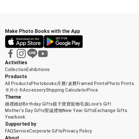
Make Photo Books with the App
Activities
Collection
Exhibitions
Products
All Products
Photobooks
月曆/桌曆
Framed Prints
Photo Prints
卡片小卡
Accessory
Shipping Calculator
Price
Theme
婚禮婚紗
Birthday Gifts
親子寶寶
寵物毛孩
Love's Gift
Mother's Day Gifts
聖誕禮物
New Year Gifts
Exchange Gifts
Yearbook
Supported by
FAQ
Service
Corporate Gifts
Privacy Policy
About