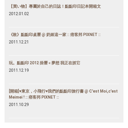
【買い物】專屬於自己的日誌！點點印日記本開箱文
2012.01.02
《敗》點點印桌曆 @ 奶姬這一家 :: 痞客邦 PIXNET ::
2011.12.21
玩。點點印 2012 掛曆 « 夢想 我正在抓它
2011.12.19
[開箱]♥東京，小飛行♥我們的點點印旅行書 @ C'est Moi,c'est
Meimei ! :: 痞客邦 PIXNET ::
2011.10.29