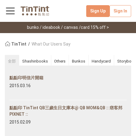
Sign Up
Sign In
bunko / ideabook / canvas /card 15% off >
TinTint
What Our Users Say
全部
Shashinbooks
Others
Bunkos
Handycard
Storybook
點點印明信片開箱
2015.03.16
點點印 TinTint QB三歲生日文庫本@ QB MOM&QB :: 痞客邦
PIXNET ::
2015.02.09