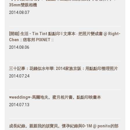
35mm雙眼相機
2014.08.07
[開箱] 生活 - Tin Tint 點點印 l 文庫本 ‧ 把照片變成書 @ Right-
Chen :: 痞客邦 PIXNET ::
2014.08.06
三十記事：花錢似水年華: 2014家族京阪：用點點印整理照片
2014.07.24
♥wedding♥-馬爾地夫。蜜月相片書。點點印映畫本
2014.07.13
成長紀錄。親親我的頡寶貝。懷孕紀錄與0-1M @ ponito的部