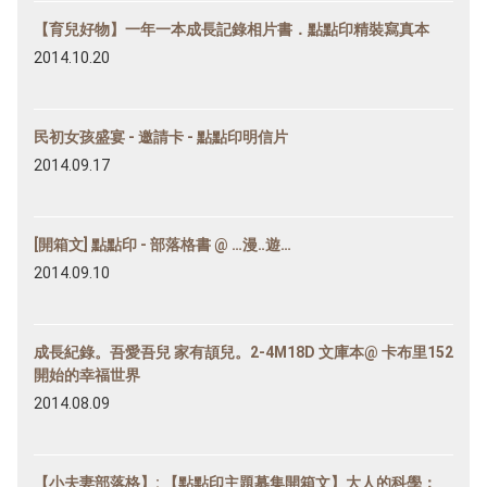
【育兒好物】一年一本成長記錄相片書．點點印精裝寫真本
2014.10.20
民初女孩盛宴 - 邀請卡 - 點點印明信片
2014.09.17
[開箱文] 點點印 - 部落格書 @ …漫‥遊…
2014.09.10
成長紀錄。吾愛吾兒 家有頡兒。2-4M18D 文庫本@ 卡布里152
開始的幸福世界
2014.08.09
【小夫妻部落格】: 【點點印主題募集開箱文】大人的科學：