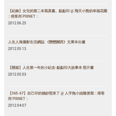
【紀錄】女兒的第二本寫真書。點點印 @ 飛天小熊的幸福花園
:: 痞客邦 PIXNET ::
2012.06.25
人生人海攝影生活網誌:《戀戀關西》文庫本出爐
2012.05.13
【開箱】人生第一年的小紀念-點點印大故事本 照片書
2012.05.03
【365-67】自己印的婚紗照來了 @ 人字拖小姮隨便寫 :: 痞客
邦 PIXNET ::
2012.04.07