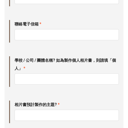
聯絡電子信箱
*
學校 / 公司 / 團體名稱? 如為製作個人相片書，則請填「個
人」
*
相片書預計製作的主題?
*