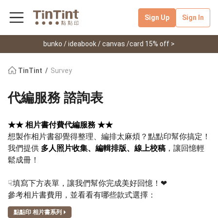
Sign Up
Sign In
bunko / ideabook / canvas /card 15% off >
TinTint
Survey
代編服務 諮詢表
★★ 相片書付費代編服務 ★★
想製作相片書卻覺得整理、編排太麻煩？點點印幫你搞定！
我們提供
多人照片收集、編輯排版、線上校稿
，讓回憶輕
鬆成冊！
☟填寫下方表單，讓我們幫你完成美好回憶！❤︎
參考相片書費用，並看看有哪些款式選擇：
點點印 相片書系列