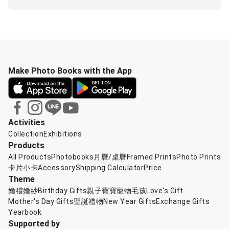
Make Photo Books with the App
Activities
Collection
Exhibitions
Products
All Products
Photobooks
月曆/桌曆
Framed Prints
Photo Prints
卡片小卡
Accessory
Shipping Calculator
Price
Theme
婚禮婚紗
Birthday Gifts
親子寶寶
寵物毛孩
Love's Gift
Mother's Day Gifts
聖誕禮物
New Year Gifts
Exchange Gifts
Yearbook
Supported by