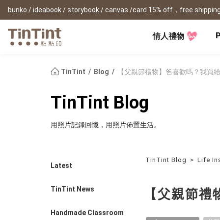
bunko / ideabook / storybook / canvas /card 15% off，free shipping
P
情人禮物
TinTint AP
Festival
All Products
|
Accessory
|
Product Comparison
Baby
TinTint
Blog
【父親節禮物】爸喜歡嗎？我買給
Birthday Gifts
(0Y) Pregnancy Diary
Photobooks
Framed Prints
New
TinTint Blog
New Year Gifts
(1M) Milestone Card
Bunko
Canvas Prints
Valentine's Day
(1Y) Birthday Book
Shashinbook
Framed Prints
用照片記錄回憶，用照片佈置生活。
Lay Flat Square Book
Poster
Graduation Memory
(1-3Y) Family Book
Storybook
Poster Year Cale
Mother's Day
(3-6Y) Sticker Card
Ideabook
Father's Day
Fotozine
TinTint Blog
>
Life In
New
Latest
Hardcover Shashinbook
Teacher's Day
Business
Social Media 
Classic Clothbound Portrait
Christmas Gifts
TinTint News
【父親節禮
Book
Fastbook
Business Cards
Lay Flat Hardcover Portrait
Hardcover Fastb
Retirement Book
Book-L
Handmade Classroom