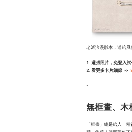
老派浪漫版本，送給風
1. 選張照片，免登入試
2. 看更多卡片細節 >>
h
-
無框畫、木
「框畫」總是給人一種