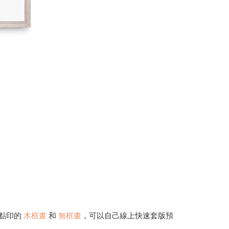
點印的
木框畫
和
無框畫
，可以自己線上快速套版預