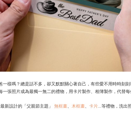
爸一樣嗎？總是話不多，卻又默默關心著自己，有些愛不用時時刻刻
每一張照片成為最獨一無二的禮物，用卡片製作、相簿製作，代替每
點印最新設計的「父親節主題」
無框畫
、
木框畫
、
卡片
....等禮物，