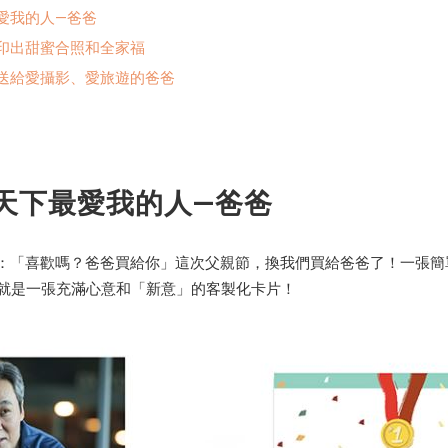
愛我的人—爸爸
印出甜蜜合照和全家福
送給愛攝影、愛旅遊的爸爸
天下最愛我的人—爸爸
：「喜歡嗎？爸爸買給你」這次父親節，換我們買給爸爸了！一張
，就是一張充滿心意和「新意」的客製化卡片！