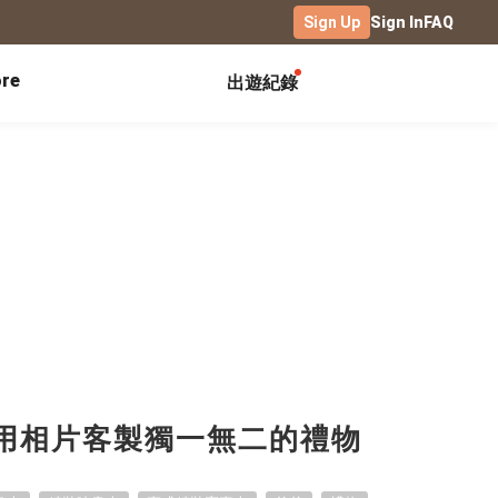
Sign Up
Sign In
FAQ
re
出遊紀錄
Exhibitions
Campus
Celebration
Yearbook
Birthday Book
Calendar Notebook
Graduation Gift
Birthday Card
Desk Calendar
Class Record Book
Love Story
rd
Desk Calendar Landscape
Desk Calendar-S
Club Records
Wedding Anniversary
Wall Calendar
Activity Log
Family Portrait
Wooden Base Calendar
Photo Notebook
Diary
Photography
款用相片客製獨一無二的禮物
ficate
Portfolio
Landscape