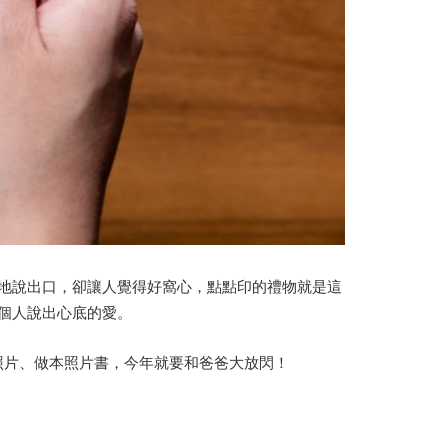
地說出口，卻讓人覺得好窩心，點點印的禮物就是這
個人說出心底的愛。
洗出照片、做本照片書，今年就要和爸爸大放閃！