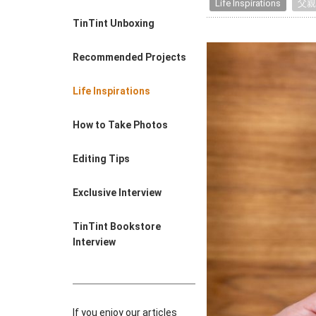
Life Inspirations
父親
Farewell Book
TinTint Unboxing
Employee Travel
Business Gifts
Recommended Projects
Life Inspirations
How to Take Photos
Editing Tips
Exclusive Interview
TinTint Bookstore
Interview
If you enjoy our articles