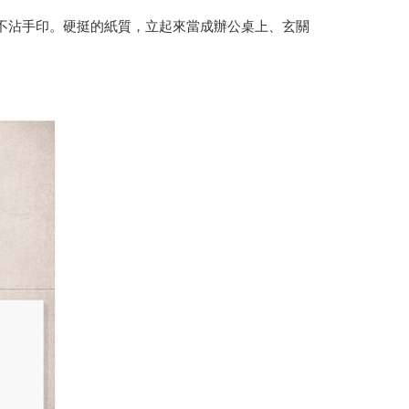
不沾手印。硬挺的紙質，立起來當成辦公桌上、玄關