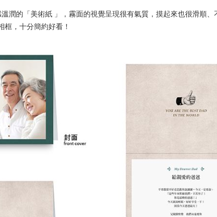
感溫潤的「美術紙 」，霧面的視覺呈現很有氣質，摸起來也很滑順、
相框，十分簡約好看！