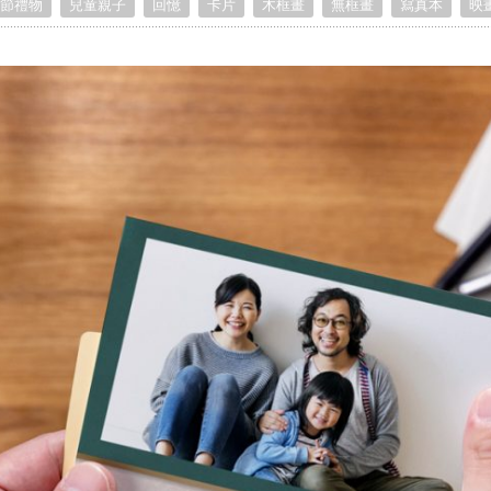
節禮物
兒童親子
回憶
卡片
木框畫
無框畫
寫真本
映
Birthday Book
Souvenir
Pet Polaroids
追星紀錄
Salon Portraits for
Pets
Pet Celebrity Posters