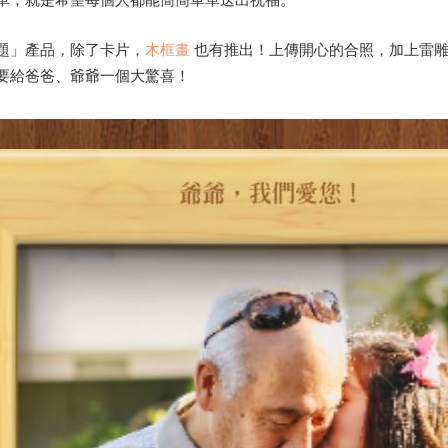
單，就是希望每個人都能簡簡單單送出祝福。
題」產品，除了卡片，
木框畫
也有推出！上傳開心的合照，加上雷
要給爸爸、爺爺一個大驚喜！