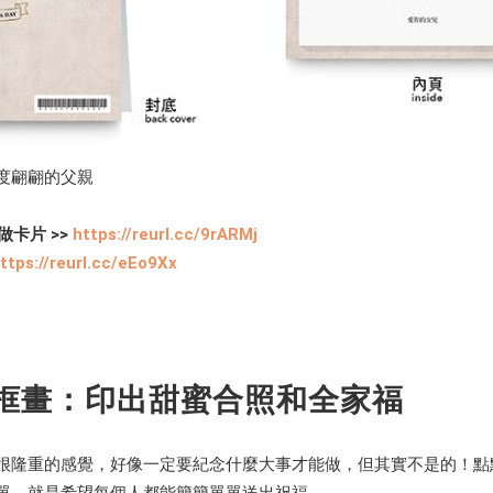
度翩翩的父親
做卡片 >>
https://reurl.cc/9rARMj
ttps://reurl.cc/eEo9Xx
框畫：印出甜蜜合照和全家福
很隆重的感覺，好像一定要紀念什麼大事才能做，但其實不是的！點