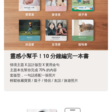
靈感小幫手！10 分鐘編完一本書
情境主題 X 設計版型 X 實用金句
主題本先幫你完成 70% 的內容
套版型，一句話搭配一張照片
輕鬆收藏寶寶 / 親子 / 情侶 / 友誼 / 旅遊照片