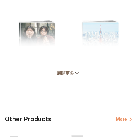
【友情書】
【旅遊書】
展開更多
Friendship Forever
City Travel
Other Products
More