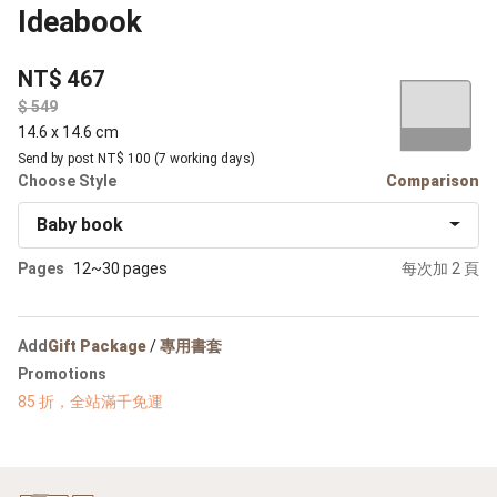
Ideabook
NT$ 467
$
14.6 x 14.6 cm
Send by post NT$ 100 (7 working days)
Choose Style
Comparison
Baby book
Pages
12~30 pages
每次加 2 頁
Add
Gift Package
/
專用書套
Promotions
85 折，全站滿千免運