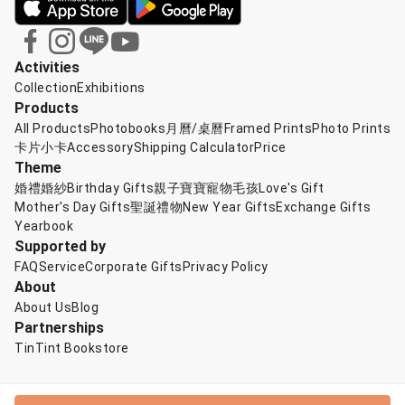
Activities
Collection
Exhibitions
Products
All Products
Photobooks
月曆/桌曆
Framed Prints
Photo Prints
卡片小卡
Accessory
Shipping Calculator
Price
Theme
婚禮婚紗
Birthday Gifts
親子寶寶
寵物毛孩
Love's Gift
Mother's Day Gifts
聖誕禮物
New Year Gifts
Exchange Gifts
Yearbook
Supported by
FAQ
Service
Corporate Gifts
Privacy Policy
About
About Us
Blog
Partnerships
TinTint Bookstore