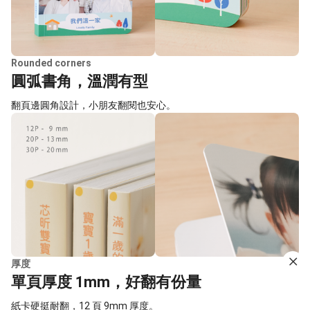
Rounded corners
圓弧書角，溫潤有型
翻頁邊圓角設計，小朋友翻閱也安心。
厚度
單頁厚度 1mm，好翻有份量
紙卡硬挺耐翻，12 頁 9mm 厚度。