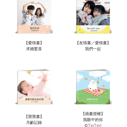
【愛情書】
【友情書／愛情書】
求婚驚喜
我們一起
【插畫授權】
【寶寶書】
我眼中的你
月齡記錄
©TinTint