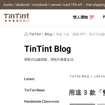
bunko / ideabook / storybook / canvas /card 15% off，free shipping
P
情人禮物
TinTint AP
Festival
All Products
|
Accessory
|
Product Comparison
Baby
TinTint
Blog
用這 3 款「變臉 APP」照片印
Birthday Gifts
(0Y) Pregnancy Diary
Photobooks
Framed Prints
New
TinTint Blog
New Year Gifts
(1M) Milestone Card
Bunko
Canvas Prints
Valentine's Day
(1Y) Birthday Book
Shashinbook
Framed Prints
用照片記錄回憶，用照片佈置生活。
Lay Flat Square Book
Poster
Graduation Memory
(1-3Y) Family Book
Storybook
Poster Year Cale
Mother's Day
(3-6Y) Sticker Card
Ideabook
Father's Day
Fotozine
TinTint Blog
>
Life In
New
Latest
Hardcover Shashinbook
Teacher's Day
Business
Social Media 
Classic Clothbound Portrait
Christmas Gifts
TinTint News
用這 3 款
Book
Fastbook
Business Cards
Lay Flat Hardcover Portrait
Hardcover Fastb
Retirement Book
Book-L
Handmade Classroom