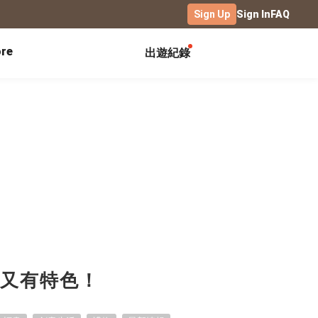
Sign Up
Sign In
FAQ
re
出遊紀錄
Exhibitions
Campus
Celebration
Yearbook
Birthday Book
Calendar Notebook
Graduation Gift
Birthday Card
Desk Calendar
Class Record Book
Love Story
rd
Desk Calendar Landscape
Desk Calendar-S
Club Records
Wedding Anniversary
Wall Calendar
Activity Log
Family Portrait
Wooden Base Calendar
Photo Notebook
Diary
Photography
愛又有特色！
ficate
Portfolio
Landscape