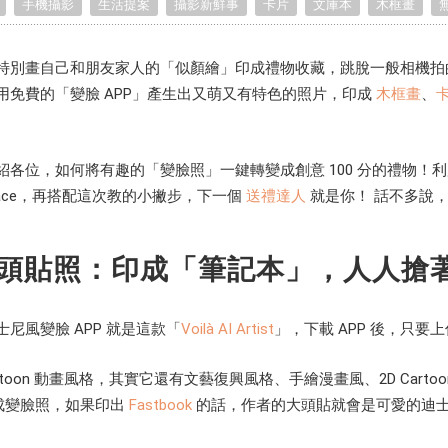
手機攝影
生活提案
攝影新鮮事
卡片
文庫本
木框畫
Birthday Book
Souvenir
Pet Polaroids
追星紀錄
Salon Portraits for
特別畫自己和朋友家人的「似顏繪」印成禮物收藏，跳脫一般相機拍
Pets
用免費的「變臉 APP」產生出又萌又有特色的照片，印成
木框畫
、
Pet Celebrity Posters
位，如何將有趣的「變臉照」一鍵轉變成創意 100 分的禮物！利用以下 3
和 Reface，再搭配這次教的小撇步，下一個
送禮達人
就是你！ 話不多說
尼大頭貼照：印成「筆記本」，人人搶
尼風變臉 APP 就是這款「
Voilà AI Artist
」，下載 APP 後，只
artoon 動畫風格，其實它還有文藝復興風格、手繪漫畫風、2D Ca
換成變臉照，如果印出
Fastbook
的話，作者的大頭貼就會是可愛的迪