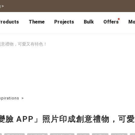
 >
roducts
Theme
Projects
Bulk
Offers
Mo
P
Bulk Calendars
Blog
Corporate Gifts
Co-Branding
Editor Service
大量採購諮詢
Wedding
Travel
成創意禮物，可愛又有特色！
Wedding Album
Travel Guidebook
 & Poster
Greeting Cards
Cards
Wedding Invitations
Travel Photography
Greeting Cards
Postcard
Thank You Cards
Postcard
Greeting Folded Card-L
Mailing Postca
Invitations
SnapCard
Wedding Decorations
Travel Journal
ndar
Wedding Invitations
Handycard
Marriage Certificate
Mailing Postcard
spirations
>
Pet
Memories
Books
Photo Prints
Certificate
「變臉 APP」照片印成創意禮物，可
Photo Prints
Marriage Certi
Fur Baby Desk
Autobiography
ook
Flipbook
Calendar
Life Story Book