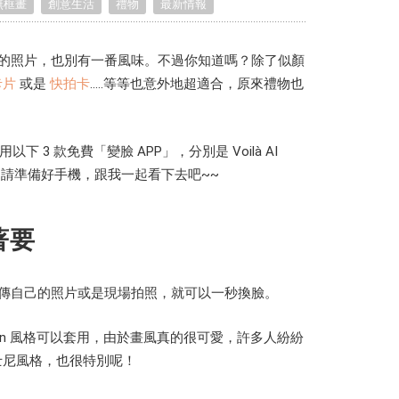
無框畫
創意生活
禮物
最新情報
Portrait
Wall Display
Poster
的照片，也別有一番風味。不過你知道嗎？除了似顏
卡片
或是
快拍卡
.....等等也意外地超適合，原來禮物也
 款免費「變臉 APP」，分別是 Voilà AI
，請準備好手機，跟我一起看下去吧~~
著要
要上傳自己的照片或是現場拍照，就可以一秒換臉。
rtoon 風格可以套用，由於畫風真的很可愛，許多人紛紛
士尼風格，也很特別呢！