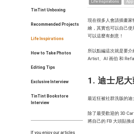
Life Inspirations
App
Farewell Book
TinTint Unboxing
Employee Travel
Business Gifts
現在很多人會請插畫家
Recommended Projects
繪，其實也可以自己使
可以這麼有創意！
Life Inspirations
所以點編這次就是要介紹各
How to Take Photos
Artist、AI 画伯 
Editing Tips
1. 迪士
Exclusive Interview
TinTint Bookstore
最近狂被社群洗版的迪士
Interview
除了最受歡迎的 3D C
將自己的 FB 大頭貼
If you enjoy our articles