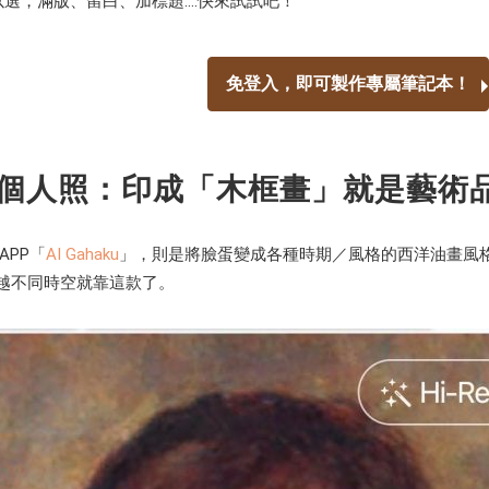
可以選，滿版、留白、加標題....快來試試吧！
免登入，即可製作專屬筆記本！
油畫個人照：印成「木框畫」就是藝術
APP「
AI Gahaku
」，則是將臉蛋變成各種時期／風格的西洋油畫風格
越不同時空就靠這款了。