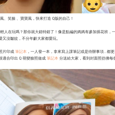
分成皇室風、笑臉 、寶寶風，快來打造 Q版的自己！
有年輕人在玩嗎？那你就大錯特錯了！像是點編的媽媽有參加插花班，一
愛又沒皺紋，不分年齡大家都愛玩。
照片印成
筆記本
，一人發一本，拿來寫上課筆記或是待辦事項....
適合印出 Q 萌變臉照做成
筆記本
分送給大家，看到封面照彷彿每