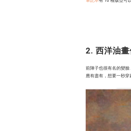
筆記本
有 10 種版型
2. 西洋
前陣子也很有名的變臉 
應有盡有，想要一秒穿