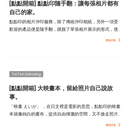
[點點開箱] 點點印隨手翻：讓每張相片都有
自己的家。
點點印的相片沖印服務，除了傳統沖印相紙，另外一項受
歡迎的產品便是隨手翻，跳脫了單張相片展示的形式，使
用雙環線圈裝訂而成，讓相片與相簿不再分家，沖印完不
more
用另外找相簿，隨手翻有完整的封面與封底，輕鬆收納回
憶，簡簡單單就能完成一本相片書。
TinTint Unboxing
[點點開箱] 大映畫本，留給照片自己說故
事。
「映畫 えいが」 ，在日文裡是電影的意思，點點印的映畫
本就像純白的畫布，提供自由揮灑的空間，又不搶走照片
的光采，厚達 0.5 mm 溫潤手感的美術厚卡紙，能溫和襯
more
托照片，也能盡情的留白處理，許多攝影師喜歡用點點印