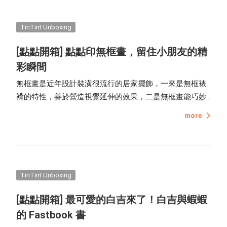
程，高標準的要求，細節處用心處理，幫作者框住小巧玲
瓏的回憶。 [ 開箱 ] 小木框畫的包裝就像相片書一樣，都
會使用點點印的包裝紙盒來保護作品。 包裝紙盒內部的兩
TinTint Unboxing
側皆有訂做尺寸，能夠完整包覆小木框畫的邊緣，避免在
[點點開箱] 點點印無框畫，留住小朋友的精
運送過程中因碰撞晃動而造成作品受損。 小木框畫本身也
彩瞬間
會有一層透明包裝袋包覆，避免作品表面刮損或受潮。
框畫系列的作品都會附上貼心小卡，說明框畫的細節與使
無框畫是近年設計裝潢很流行的居家擺飾，一來是無框裱
用方式。 在小卡上面留有關於小木框畫專屬腳架的說
褙的特性，善於營造視覺延伸的效果，二是無框畫能巧妙
明。 面對小小的細節也用心處理，小木框畫是使用進口原
結合室內空間與展示藝術，配合裝潢與個性迅速打造個人
more
木材質裱框，接縫處緊密接合。 小木框畫有多款原木框色
風格，小成本、低門檻的預算和可活動拆卸的便利性，也
可以自由挑選，擔心顏色會過於突兀的話，可以先從白
是許多室內設計師喜歡使用無框畫來打造居家風格的主
色、黑色或是原木色調開始選擇，也能利用編輯器內的預
因，現在就讓我們以開箱文的方式，一覽點點印無框畫的
覽功能，預先評估成品的效果，挑選適合的木框顏色。 每
各項小細節吧！
一幅小木框畫的背面皆會附上鐵製的腳架，可自由調整：
TinTint Unboxing
掛在牆上 / 立於桌上擺飾。 點點印小木框畫，腳架使用方
[點點開箱] 最可愛的白吉來了！白吉與蝦蝦
式 (站立)：
的 Fastbook 書