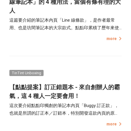
線筆記本」的 4 種用法，當個有條有理的大
人
這篇要介紹的筆記本內頁「Line 線條款」，是作者最常
用、也是坊間筆記本的大宗款式。點點印累積了歷年來使
用者的回饋後，也在此款內頁做了微調，將大小筆記本的
more
Line 款內頁給予不同的寬度：「大筆記本」的間隔更寬，
且在內頁左右兩側都保留約食指大小的空白空間，讓字體
較大、時常凸出線條外的使用者，能夠讓字好好寫進 Line
裡，而小筆記本則是保持原狀，提供 Line 內頁更多的運用
方式。
TinTint Unboxing
【點點提案】訂正錯題本 - 來自創辦人的霸
氣，這 4 種人一定要會用！
這次要介紹點點印獨創的筆記本內頁「Buggy 訂正款」，
也就是所謂的訂正本／訂錯本，特別開發這款內頁的原
因，是因為創辦人的小孩正處於學齡期，她一直想要為小
more
孩們找到一本適合學習使用的筆記本，搜尋了國內、國外