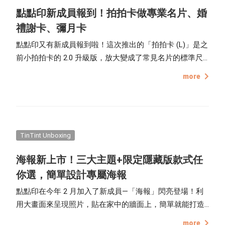
點點印新成員報到！拍拍卡做專業名片、婚
禮謝卡、彌月卡
點點印又有新成員報到啦！這次推出的「拍拍卡 (L)」是之
前小拍拍卡的 2.0 升級版，放大變成了常見名片的標準尺
寸 ( 9x5.4cm )，同時新增更多版型功能可以使用，也能兼
more
具質感與美感，一次滿足多個條件，底下就帶你來了解
「拍拍卡 2.0」的魅力吧！
TinTint Unboxing
海報新上市！三大主題+限定隱藏版款式任
你選，簡單設計專屬海報
點點印在今年 2 月加入了新成員—「海報」閃亮登場！利
用大畫面來呈現照片，貼在家中的牆面上，簡單就能打造
居家的儀式感。但可能很多人會猶豫說，我不知道海報可
more