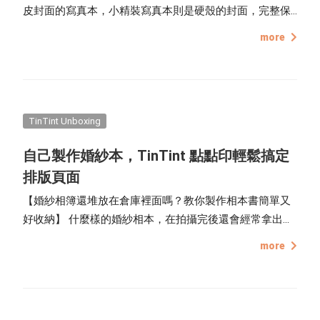
皮封面的寫真本，小精裝寫真本則是硬殼的封面，完整保
護內頁，打造更正式、認真的相片書，尺寸大約 A5 橫
more
式、寛幅照片、大面積的展示手法，加上進口滑面銅版紙
呈現細膩印刷色彩，人像攝影、廣角畫面都能完整呈現。
TinTint Unboxing
自己製作婚紗本，TinTint 點點印輕鬆搞定
排版頁面
【婚紗相簿還堆放在倉庫裡面嗎？教你製作相本書簡單又
好收納】 什麼樣的婚紗相本，在拍攝完後還會經常拿出來
翻閱，甚至可以當家中的擺設？我們當初下訂婚紗攝影就
more
有考慮到，怕只有剛結婚的那段時間會拿出來翻閱，之後
就等著生灰塵了...所以取消婚攝公司的精裝本婚紗照，換成
照片張數及電子檔案，再透過 TinTint 點點印 線上編排，
依自己喜歡的樣式做出最符合自己風格的輕巧婚紗本，快