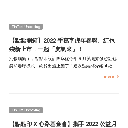
包裝，禮物的部分更是驚喜滿滿，趕緊一起看下去吧！
TinTint Unboxing
【點點開箱】2022 手寫字虎年春聯、紅包
袋新上市，一起「虎氣來」！
別傷腦筋了，點點印設計團隊從今年 9 月就開始發想紅包
袋和春聯樣式，終於出爐上架了！這次點編將介紹 4 款
「虎年春聯」和 1 款「福氣生財紅包袋」，把設計理念和
more
細節一次告訴你，2022 新年一起將好運入手吧！
TinTint Unboxing
【點點印 X 心路基金會】攜手 2022 公益月