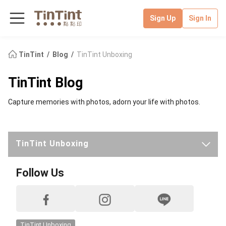
Sign Up
Sign In
TinTint
Blog
TinTint Unboxing
TinTint Blog
Capture memories with photos, adorn your life with photos.
TinTint Unboxing
Latest
Follow Us
TinTint News
Handmade Classroom
TinTint Unboxing