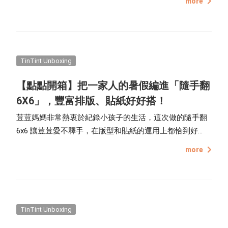
more
輕鬆沒有負擔的文學小說或刊物，讓通勤的學生與上班
族，能將其隨意放置口袋，方便隨時取出閱讀。相較於文
庫本的輕薄短小，大文庫則是依照市面上一般平裝書的尺
寸設計，複製文庫本的樣式，根據普遍書籍大小訂出 14.4
x 19.2 cm 的規格，讓相片書更接近真實的書籍手感，除尺
TinTint Unboxing
寸大小不同以外，在外觀上，兩者均有同樣的版型與多款
【點點開箱】把一家人的暑假編進「隨手翻
顏色書腰，可以搭配封面照片創作風格多變的外觀，內頁
6X6」，豐富排版、貼紙好好搭！
頁數上則有 32 / 48 / 64 / 80 頁的選擇，作者能依照片數量
的多寡，挑選不同的頁數編排製作。
荳荳媽媽非常熱衷於紀錄小孩子的生活，這次做的隨手翻
6x6 讓荳荳愛不釋手，在版型和貼紙的運用上都恰到好
處，就讓我們來一探究竟吧！
more
TinTint Unboxing