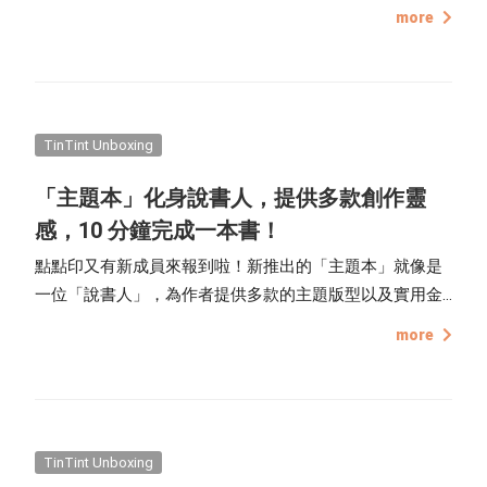
more
TinTint Unboxing
「主題本」化身說書人，提供多款創作靈
感，10 分鐘完成一本書！
點點印又有新成員來報到啦！新推出的「主題本」就像是
一位「說書人」，為作者提供多款的主題版型以及實用金
句，讓沒有靈感的你也可以根據引導文字放照片，10 分鐘
more
輕鬆編完一本書，不管是送家人、送朋友，還是想幫自己
的重要回憶留下紀錄，都可以簡單、快速完成！
TinTint Unboxing