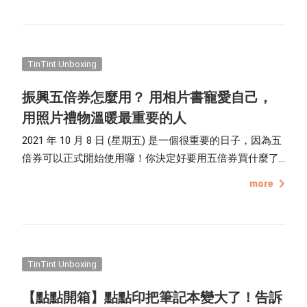
的，不是太複雜就是品質差，因此她霸氣一喊：「那我自
己開發！」 因此有了這款訂正本的誕生。
TinTint Unboxing
振興五倍券怎麼用？ 用相片書寵愛自己，
用照片禮物溫暖最重要的人
2021 年 10 月 8 日 (星期五) 是一個很重要的日子，因為五
倍券可以正式開始使用囉！你決定好要用五倍券買什麼了
嗎？那麼點點印給你使用五倍券的 3 個好提案。 做本相片
more
書，把重要的回憶、當下的心情，通通裝進點點印的相片
書裡；或是做幅框畫，用喜歡的照片、圖畫做一幅木框畫
或是無框畫吧！做份照片禮物，用照片做成卡片、明信
片，讓點點印為您把思念捎給對方吧！
TinTint Unboxing
【點點開箱】點點印把筆記本變大了！告訴