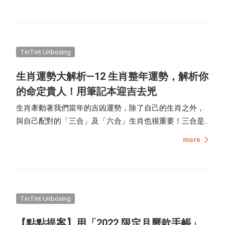
聖誕節、新年賀卡、生日卡片及情人節主題，一起了解創
作者們的設計理念，在點點印的每份卡片都是獨一無二、
絕無僅有的！
TinTint Unboxing
生肖運勢大解析—12 生肖整年運勢，解析你
的命定貴人！用筆記本迎吉去兇
生肖牽動著我們當年的吉凶運勢，除了自己的生肖之外，
與自己配對的「三合」及「六合」生肖也很重要！三合是
種「明和」，三個生肖就會是一個吉配（就是一組好朋友
more
的概念），六合是種「暗合」，也就是暗中幫助你的貴
人。新的一年即將來臨，趕快來看看自己今年的運勢如
何，為 2022 做足準備！
TinTint Unboxing
【點點提案】用「2022 限定月曆款手帳」