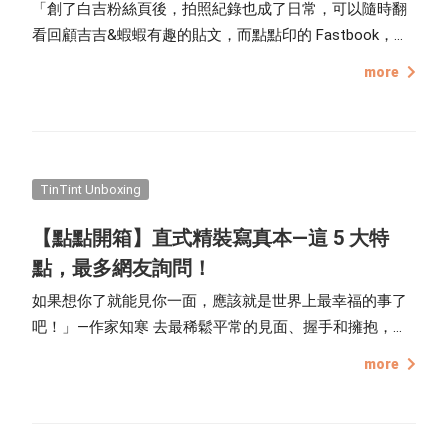
「創了白吉粉絲頁後，拍照紀錄也成了日常，可以隨時翻
看回顧吉吉&蝦蝦有趣的貼文，而點點印的 Fastbook，可
以直接把臉書變成書，自動匯入臉書上的照片，真的超
more
『吉』方便！」－吉媽
TinTint Unboxing
【點點開箱】直式精裝寫真本—這 5 大特
點，最多網友詢問！
如果想你了就能見你一面，應該就是世界上最幸福的事了
吧！」—作家知寒 去最稀鬆平常的見面、握手和擁抱，變
成現今最珍貴難得的事情時，我們還能怎麼向對方傳達心
more
意呢？除了講電話、視訊以外，或許也可以嘗試寫寫卡
片、做本相片書寄給對方，甚至是送給自己當成紀念都很
有意義。