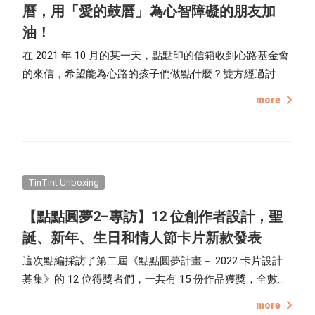
曆，用「愛的鼓曆」為心智障礙的朋友加
油！
在 2021 年 10 月的某一天，點點印的信箱收到心路基金會
的來信，希望能為心路的孩子們做點什麼？雙方經過討
論，與其直接捐款，不如用心路一直在輔導的青年的畫
more
作，集結成冊，做成 2022 年的月曆，不只能讓更多人了
解他們的世界，也是對這群朋友的一個肯定，就這樣點點
印 X 心路基金會的「愛的鼓曆」出生了。
TinTint Unboxing
【點點圓夢2–專訪】12 位創作者設計，聖
誕、新年、生日和情人節卡片新款發表
這次點編採訪了第二屆《點點圓夢計畫－ 2022 卡片設計
募集》的 12 位得獎者們，一共有 15 份作品獲獎，全數卡
片版型都可以在點點印編輯器裡，供大家使用購買，包含
more