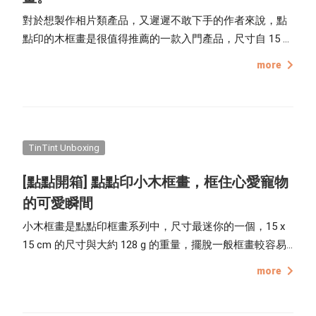
對於想製作相片類產品，又遲遲不敢下手的作者來說，點
點印的木框畫是很值得推薦的一款入門產品，尺寸自 15 x
15 cm 的小木框畫，到 40 x 40 cm 的大型框畫，加上編輯
more
器內的多款相片版型與多款原木框色，能夠任意搭配使
用，滿足使用者的豐富需求，一收到就能立刻掛在牆上，
輕鬆展示攝影作品，喜歡手作 DIY 佈置居家環境的人，也
能利用木框畫來美化家中角落。
TinTint Unboxing
[點點開箱] 點點印小木框畫，框住心愛寵物
的可愛瞬間
小木框畫是點點印框畫系列中，尺寸最迷你的一個，15 x
15 cm 的尺寸與大約 128 g 的重量，擺脫一般框畫較容易
受限於空間大小及佈置牆面無法鑽孔、釘釘子的問題，使
more
用可調節的鐵製腳架，掛在牆上 / 立於桌上擺飾，皆能自
由調整，並且在壓膜及裱框作業上，皆比照木框畫的製