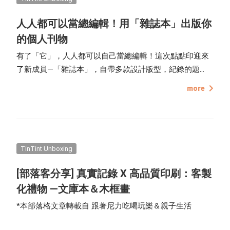
Recommended Projects
人人都可以當總編輯！用「雜誌本」出版你
的個人刊物
Life Inspirations
有了「它」，人人都可以自己當總編輯！這次點點印迎來
了新成員—「雜誌本」，自帶多款設計版型，紀錄的題
How to Take Photos
材、主題皆不設限，儘管沒有專業的設計背景，也可以輕
more
Editing Tips
鬆打造兼具質感與美感的專業雜誌，出版屬於自己的創刊
號！
Exclusive Interview
TinTint Bookstore Interview
TinTint Unboxing
[部落客分享] 真實記錄 X 高品質印刷：客製
化禮物 —文庫本＆木框畫
*本部落格文章轉載自 跟著尼力吃喝玩樂＆親子生活