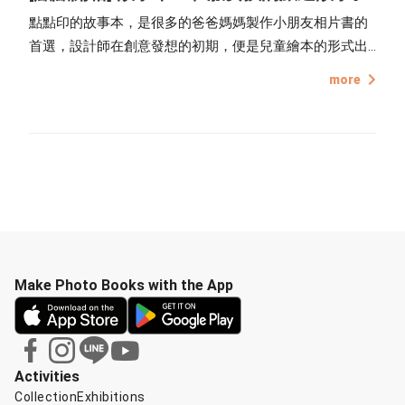
點點印的故事本，是很多的爸爸媽媽製作小朋友相片書的
首選，設計師在創意發想的初期，便是兒童繪本的形式出
發，尋找和故事書一樣的裝訂方式，並設計活潑生動的版
more
型以符合故事本的面貌，最後製成每頁厚度 1 mm，好
翻、好閱讀的故事本，讓每位爸爸媽媽都能夠輕鬆地製作
孩子的故事書，挑選照片、排版，親手編輯，讓孩子擁有
世界上獨一無二的故事書。偶爾我們也會發現異想天開的
作者，利用别出心裁的設計來排版，讓故事本能夠跳脫兒
童繪本的形式，轉而成為與眾不同的相片書，這一次所介
紹的作品，便是來自這樣一位很有自己想法的作者，活用
故事本的樣式，紀錄自己的旅遊故事，在取得作者的同意
之後，我們搶先一步拍攝開箱文，希望能透過介紹作品細
Make Photo Books with the App
節的方式，讓喜歡點點印的朋友們，能更進一步的了解故
事本。
Activities
Collection
Exhibitions