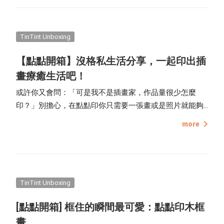
步調吧！
TinTint Unboxing
【點點開箱】沒格私生活分享，一起印出插
畫療癒生活吧！
或許你又會問：「可是我不是插畫家，作品量很少怎麼
印？」別擔心，在點點印你只需要一張畫或是照片就能夠
印成各式各樣的產品！這次要介紹台灣插畫家「沒格私生
more
活」將她可愛的畫作印成 明信片、筆記本和小木框畫，一
起來開箱她的作品吧！
TinTint Unboxing
[點點開箱] 框住的瞬間最可愛：點點印木框
畫。