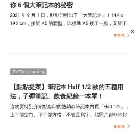
你 6 個大筆記本的秘密
2021 年 9 月 1 日，點點印孵出了「大筆記本」！14.4 x
19.2 cm，接近 A5 的體型，比標準 A5 矮了一點，又胖了
一點，是小筆記本的 2 倍大，更為寬敞的面積，讓書寫體
more
驗更為舒適。關於點點印的大筆記本我們還有更多秘密想
要告訴你！
TinTint Unboxing
【點點提案】筆記本 Half 1/2 款的五種用
法，子彈筆記、飲食紀錄一本罩！
這次要特別介紹點點印的熱銷款筆記本內頁「Half 1/2」，
上半部空白、下半部方格，不管是寫字、貼照片都非常好
發揮、不受限制，今年設計團隊也在這款內頁新增了「頁
more
碼」的小標示，讓紀錄更加有效率。以下是點編提供 5 種
Half 款手帳的使用方式，一起透過書寫記錄，找回生活的