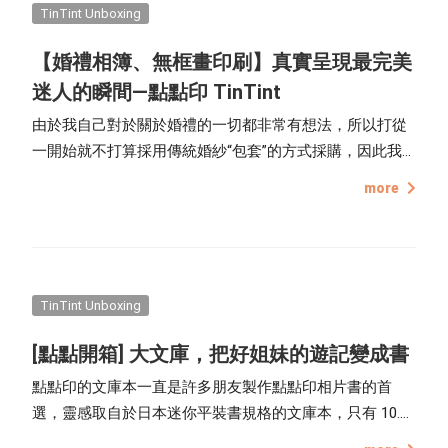
進來看看我們是如何製作的吧！
TinTint Unboxing
【婚禮相簿、無框畫印刷】真實呈現最完美
迷人的瞬間—點點印 TinTint
由於我自己對於關於婚禮的一切都非常有想法，所以打從
一開始就不打算採用傳統婚紗“包套”的方式採購，因此我
對於婚紗的選擇、婚紗拍攝、場地選擇、婚禮流程可以說
more
都是親力親為，親自挑選自己喜歡、喜歡的風格，但又要
控制在整體預算內，雖然耗費了許多精神及心力規劃，但
最終呈現的成果讓人非常滿意！
TinTint Unboxing
[點點開箱] 大文庫，把好姐妹的遊記變成書
點點印的文庫本一直是許多朋友製作點點印相片書的首
選，靈感取自於日本迷你平裝書規格的文庫本，只有 10.8
x 14.4 cm的尺寸，輕便易攜帶，題材也大多是平易近人、