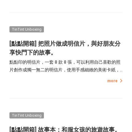
的映畫本來製作個人攝影作品集，正方形的開本，有著厚
實內頁及層次感的霧面書衣，特別適合呈現攝影作品的獨
特質感，一體成形、可 180 度攤平的書頁，即使靜靜地擺
放，照片中的畫面也能述說不一樣的故事。 點點印的相片
TinTint Unboxing
書，都會使用像這樣子的環保包裝袋來包裝。(如果是大量
[點點開箱] 把照片做成明信片，與好朋友分
訂製的相片書，就會直接裝箱寄送囉！)
享快門下的故事。
點點印的明信片，一套 8 款 8 張，可以利用自己喜歡的照
片創作成獨一無二的明信片，使用手感細緻的美術卡紙，
近似 4 x 6 吋照片大小的尺寸，滿版 / 留白 / 圓角 / 多張、
more
多款的照片版型，讓創作明信片變成一件有趣的事，將旅
途中的美景製作成明信片，印出來裝飾牆面，或者是在明
信片背後書寫上滿滿的思念，寄給重要的人，都是很有意
義的事。
TinTint Unboxing
[點點開箱] 故事本：和服女孩的旅遊故事。