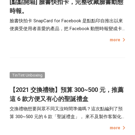
[點點開箱] 臉書快拍卡，完整收藏臉書動態
時報。
臉書快拍卡 SnapCard for Facebook 是點點印自推出以來
便廣受使用者喜愛的產品，把 Facebook 動態時報變成卡
片，匯入日期、相片說明、標籤好友、地點、讚數、留言
more
數，輕鬆記錄自己的社群生活，7.2 x 10.8 cm 比明信片還
要小一點、類似拍立得底片的尺寸，易於攜帶分享，自己
收藏裝飾也很好看。
TinTint Unboxing
【2021 交換禮物】預算 300~500 元，推薦
這 6 款方便又有心的聖誕禮盒
交換禮物想要與眾不同又沒時間準備嗎？這次點編列了預
算 300~500 元的 6 款「聖誕禮盒」， 來不及製作客製化
禮物的朋友也不用擔心，這 6 款聖誕禮盒從裡到外都幫你
more
包裝配好了！禮盒外殼是用點點印 2021 聖誕限定的設計