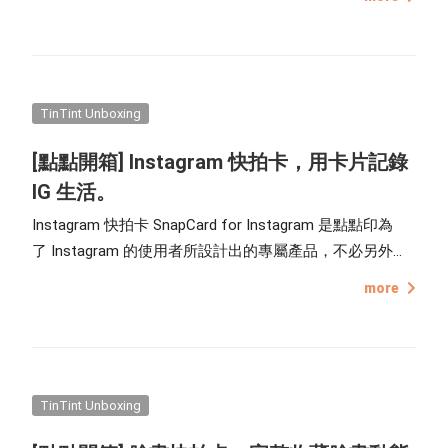
以如何排版，也沒有美術設計的天份怎麼辦？別怕！就讓
點編來一一排除你的疑難雜症啦！
TinTint Unboxing
[點點開箱] Instagram 快拍卡，用卡片記錄
IG 生活。
Instagram 快拍卡 SnapCard for Instagram 是點點印為
了 Instagram 的使用者所設計出的專屬產品，不必另外準
備照片上傳至雲端，只要登入自己的 Instagram 帳號，就
more
能與系統同步內容，輕鬆匯入日期、相片說明、標籤好
友、地點、愛心、留言數，7.2 x 10.8 cm 比明信片還要小
一點、類似拍立得底片的尺寸，易於攜帶分享，輕輕鬆
鬆、收藏社群生活的快樂回憶。
TinTint Unboxing