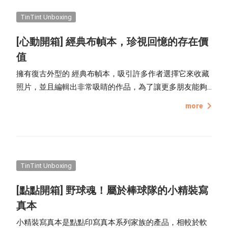
TinTint Unboxing
[心動開箱] 經典布幀本，珍視回憶的存在價
值
擁有復古外型的 經典布幀本，吸引許多作者選擇它來收藏
照片，並且編輯出非常吸睛的作品，為了讓更多朋友能夠
近距離的欣賞經典布幀本的細節與質感，這一次點點印製
more
作了專屬的開箱文，希望讓讀者細細品味，關於經典布幀
本的內斂優雅。
TinTint Unboxing
[點點開箱] 野球魂！屬於棒球隊的小精裝寫
真本
小精裝寫真本是點點印寫真本系列家族的產品，相較於軟