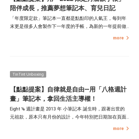
陪伴成長，推薦夢想筆記本、育兒日記
「年度限定款」筆記本一直都是點點印的人氣王，每到年
末更是很多人會製作下一年度的手帳，為新的一年提前做
準備！從年曆、月曆計畫頁、年計畫頁，到筆記頁，多功
more
能且內頁設計大方易懂。
TinTint Unboxing
【點點提案】自律就是自由—用「八格週計
畫」筆記本，拿回生活主導權！
Eight ⅛ 週計畫是 2013 年 小筆記本 誕生時，跟著出世的
元祖款，原本只有月份的設計，今年特別把日期加在頁面
下方，搭配中間空白的八格，無論要做為週計劃、或是日
more
計劃都很彈性，且更加直覺、一目了然，讓人一用就愛不