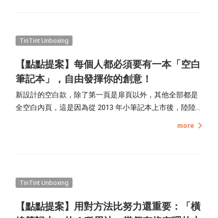
釋手！
TinTint Unboxing
【點點提案】每個人都必須要有一本「空白
筆記本」，自由發揮你的創意！
新設計的空白款，除了第一頁是扉頁以外，其他全部都是
全空白內頁，這是因為從 2013 年小筆記本上市後，陸陸
續續有粉絲許下空白款的心願，表達喜歡不受限制的書
more
寫，或是可以當作小朋友的塗鴉本等，因此以印刷為傲的
產品開發部，今年終於紅著臉讓它上市了！
TinTint Unboxing
【點點提案】用對方法比努力還重要：「橫