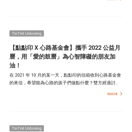
細節一次告訴你，2022 新年一起將好運入手吧！
TinTint Unboxing
【點點印 X 心路基金會】攜手 2022 公益月
曆，用「愛的鼓曆」為心智障礙的朋友加
油！
在 2021 年 10 月的某一天，點點印的信箱收到心路基金會
的來信，希望能為心路的孩子們做點什麼？雙方經過討
論，與其直接捐款，不如用心路一直在輔導的青年的畫
more
作，集結成冊，做成 2022 年的月曆，不只能讓更多人了
解他們的世界，也是對這群朋友的一個肯定，就這樣點點
印 X 心路基金會的「愛的鼓曆」出生了。
TinTint Unboxing