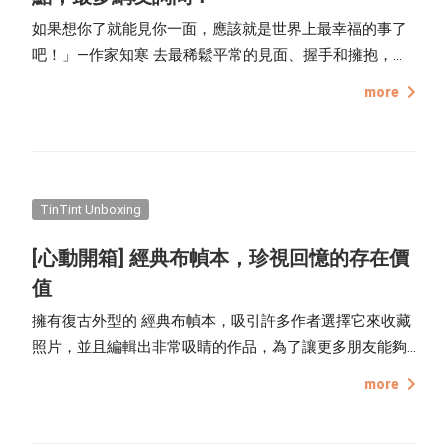
如果想你了就能見你一面，應該就是世界上最幸福的事了
吧！」—作家知寒 去最稀鬆平常的見面、握手和擁抱，變
成現今最珍貴難得的事情時，我們還能怎麼向對方傳達心
more
意呢？除了講電話、視訊以外，或許也可以嘗試寫寫卡
片、做本相片書寄給對方，甚至是送給自己當成紀念都很
有意義。
TinTint Unboxing
[心動開箱] 經典布幀本，珍視回憶的存在價
值
擁有復古外型的 經典布幀本，吸引許多作者選擇它來收藏
照片，並且編輯出非常吸睛的作品，為了讓更多朋友能夠
近距離的欣賞經典布幀本的細節與質感，這一次點點印製
more
作了專屬的開箱文，希望讓讀者細細品味，關於經典布幀
本的內斂優雅。