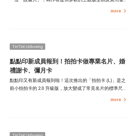
句，讓沒有靈感的你也可以根據引導文字放照片，10 分鐘
more
輕鬆編完一本書，不管是送家人、送朋友，還是想幫自己
的重要回憶留下紀錄，都可以簡單、快速完成！
TinTint Unboxing
點點印新成員報到！拍拍卡做專業名片、婚
禮謝卡、彌月卡
點點印又有新成員報到啦！這次推出的「拍拍卡 (L)」是之
前小拍拍卡的 2.0 升級版，放大變成了常見名片的標準尺
寸 ( 9x5.4cm )，同時新增更多版型功能可以使用，也能兼
more
具質感與美感，一次滿足多個條件，底下就帶你來了解
「拍拍卡 2.0」的魅力吧！
TinTint Unboxing