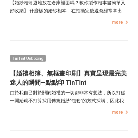
【婚紗相簿還堆放在倉庫裡面嗎？教你製作相本書簡單又
好收納】 什麼樣的婚紗相本，在拍攝完後還會經常拿出來
翻閱，甚至可以當家中的擺設？我們當初下訂婚紗攝影就
more
有考慮到，怕只有剛結婚的那段時間會拿出來翻閱，之後
就等著生灰塵了...所以取消婚攝公司的精裝本婚紗照，換成
照片張數及電子檔案，再透過 TinTint 點點印 線上編排，
依自己喜歡的樣式做出最符合自己風格的輕巧婚紗本，快
進來看看我們是如何製作的吧！
TinTint Unboxing
【婚禮相簿、無框畫印刷】真實呈現最完美
迷人的瞬間—點點印 TinTint
由於我自己對於關於婚禮的一切都非常有想法，所以打從
一開始就不打算採用傳統婚紗“包套”的方式採購，因此我
對於婚紗的選擇、婚紗拍攝、場地選擇、婚禮流程可以說
more
都是親力親為，親自挑選自己喜歡、喜歡的風格，但又要
控制在整體預算內，雖然耗費了許多精神及心力規劃，但
最終呈現的成果讓人非常滿意！