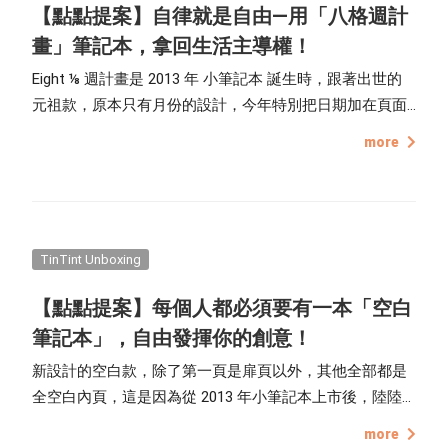
【點點提案】自律就是自由—用「八格週計
畫」筆記本，拿回生活主導權！
Eight ⅛ 週計畫是 2013 年 小筆記本 誕生時，跟著出世的
元祖款，原本只有月份的設計，今年特別把日期加在頁面
下方，搭配中間空白的八格，無論要做為週計劃、或是日
more
計劃都很彈性，且更加直覺、一目了然，讓人一用就愛不
釋手！
TinTint Unboxing
【點點提案】每個人都必須要有一本「空白
筆記本」，自由發揮你的創意！
新設計的空白款，除了第一頁是扉頁以外，其他全部都是
全空白內頁，這是因為從 2013 年小筆記本上市後，陸陸
續續有粉絲許下空白款的心願，表達喜歡不受限制的書
more