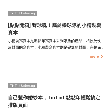
TinTint Unboxing
[點點開箱] 野球魂！屬於棒球隊的小精裝寫
真本
小精裝寫真本是點點印寫真本系列家族的產品，相較於軟
皮封面的寫真本，小精裝寫真本則是硬殼的封面，完整保
護內頁，打造更正式、認真的相片書，尺寸大約 A5 橫
more
式、寛幅照片、大面積的展示手法，加上進口滑面銅版紙
呈現細膩印刷色彩，人像攝影、廣角畫面都能完整呈現。
TinTint Unboxing
自己製作婚紗本，TinTint 點點印輕鬆搞定
排版頁面