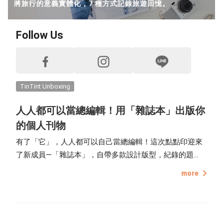
將旅行的意義實體化，7 種方式記錄旅遊回憶。
Handmade Classroom
Follow Us
Recommended Projects
Life Inspirations
How to Take Photos
TinTint Unboxing
人人都可以當總編輯！用「雜誌本」出版你
Editing Tips
的個人刊物
Exclusive Interview
有了「它」，人人都可以自己當總編輯！這次點點印迎來
了新成員—「雜誌本」，自帶多款設計版型，紀錄的題
TinTint Bookstore Interview
材、主題皆不設限，儘管沒有專業的設計背景，也可以輕
more
鬆打造兼具質感與美感的專業雜誌，出版屬於自己的創刊
號！