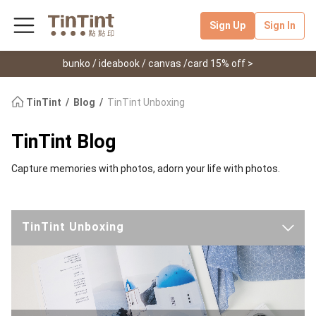
Sign Up
Sign In
bunko / ideabook / canvas /card 15% off >
TinTint
Blog
TinTint Unboxing
TinTint Blog
Capture memories with photos, adorn your life with photos.
TinTint Unboxing
Latest
TinTint News