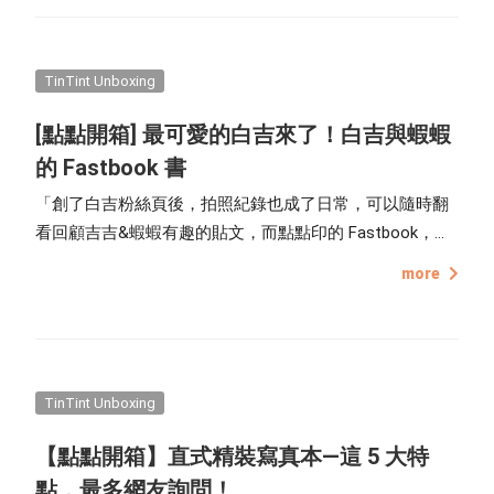
色、黑色或是原木色調開始選擇，也能利用編輯器內的預
因，現在就讓我們以開箱文的方式，一覽點點印無框畫的
覽功能，預先評估成品的效果，挑選適合的木框顏色。 每
各項小細節吧！
一幅小木框畫的背面皆會附上鐵製的腳架，可自由調整：
TinTint Unboxing
掛在牆上 / 立於桌上擺飾。 點點印小木框畫，腳架使用方
[點點開箱] 最可愛的白吉來了！白吉與蝦蝦
式 (站立)：
的 Fastbook 書
「創了白吉粉絲頁後，拍照紀錄也成了日常，可以隨時翻
看回顧吉吉&蝦蝦有趣的貼文，而點點印的 Fastbook，可
以直接把臉書變成書，自動匯入臉書上的照片，真的超
more
『吉』方便！」－吉媽
TinTint Unboxing
【點點開箱】直式精裝寫真本—這 5 大特
點，最多網友詢問！