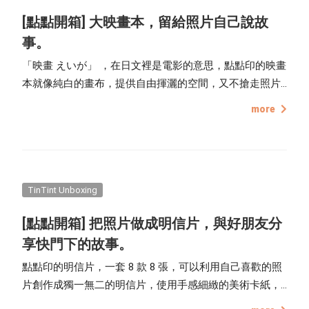
[點點開箱] 大映畫本，留給照片自己說故
事。
「映畫 えいが」 ，在日文裡是電影的意思，點點印的映畫
本就像純白的畫布，提供自由揮灑的空間，又不搶走照片
的光采，厚達 0.5 mm 溫潤手感的美術厚卡紙，能溫和襯
more
托照片，也能盡情的留白處理，許多攝影師喜歡用點點印
的映畫本來製作個人攝影作品集，正方形的開本，有著厚
實內頁及層次感的霧面書衣，特別適合呈現攝影作品的獨
特質感，一體成形、可 180 度攤平的書頁，即使靜靜地擺
放，照片中的畫面也能述說不一樣的故事。 點點印的相片
TinTint Unboxing
書，都會使用像這樣子的環保包裝袋來包裝。(如果是大量
[點點開箱] 把照片做成明信片，與好朋友分
訂製的相片書，就會直接裝箱寄送囉！)
享快門下的故事。
點點印的明信片，一套 8 款 8 張，可以利用自己喜歡的照
片創作成獨一無二的明信片，使用手感細緻的美術卡紙，
近似 4 x 6 吋照片大小的尺寸，滿版 / 留白 / 圓角 / 多張、