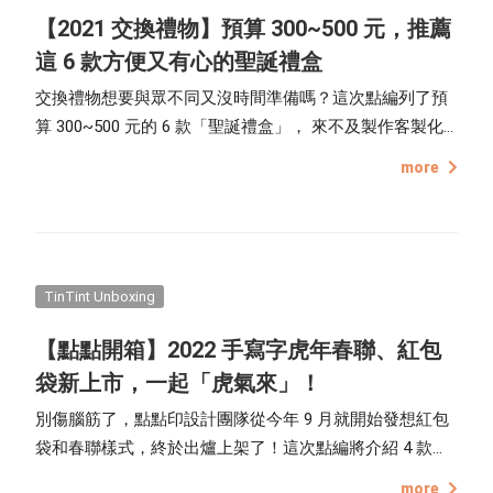
【2021 交換禮物】預算 300~500 元，推薦
這 6 款方便又有心的聖誕禮盒
交換禮物想要與眾不同又沒時間準備嗎？這次點編列了預
算 300~500 元的 6 款「聖誕禮盒」， 來不及製作客製化
禮物的朋友也不用擔心，這 6 款聖誕禮盒從裡到外都幫你
more
包裝配好了！禮盒外殼是用點點印 2021 聖誕限定的設計
包裝，禮物的部分更是驚喜滿滿，趕緊一起看下去吧！
TinTint Unboxing
【點點開箱】2022 手寫字虎年春聯、紅包
袋新上市，一起「虎氣來」！
別傷腦筋了，點點印設計團隊從今年 9 月就開始發想紅包
袋和春聯樣式，終於出爐上架了！這次點編將介紹 4 款
「虎年春聯」和 1 款「福氣生財紅包袋」，把設計理念和
more