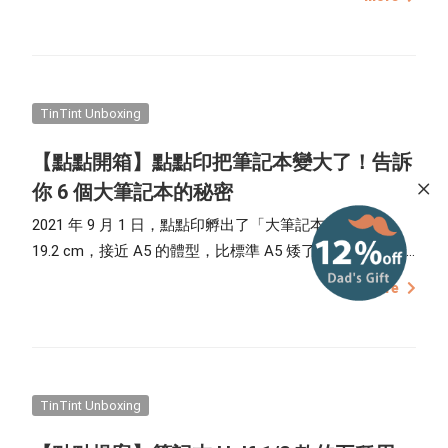
書，把重要的回憶、當下的心情，通通裝進點點印的相片
書裡；或是做幅框畫，用喜歡的照片、圖畫做一幅木框畫
或是無框畫吧！做份照片禮物，用照片做成卡片、明信
片，讓點點印為您把思念捎給對方吧！
TinTint Unboxing
【點點開箱】點點印把筆記本變大了！告訴
你 6 個大筆記本的秘密
2021 年 9 月 1 日，點點印孵出了「大筆記本」！14.4 x
19.2 cm，接近 A5 的體型，比標準 A5 矮了一點，又胖了
一點，是小筆記本的 2 倍大，更為寬敞的面積，讓書寫體
more
驗更為舒適。關於點點印的大筆記本我們還有更多秘密想
要告訴你！
TinTint Unboxing