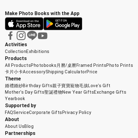
故事本的樣式，紀錄自己的旅遊故事，在取得作者的同意
之後，我們搶先一步拍攝開箱文，希望能透過介紹作品細
Make Photo Books with the App
節的方式，讓喜歡點點印的朋友們，能更進一步的了解故
事本。
Activities
Collection
Exhibitions
Products
All Products
Photobooks
月曆/桌曆
Framed Prints
Photo Prints
卡片小卡
Accessory
Shipping Calculator
Price
Theme
婚禮婚紗
Birthday Gifts
親子寶寶
寵物毛孩
Love's Gift
Mother's Day Gifts
聖誕禮物
New Year Gifts
Exchange Gifts
Yearbook
Supported by
FAQ
Service
Corporate Gifts
Privacy Policy
About
About Us
Blog
Partnerships