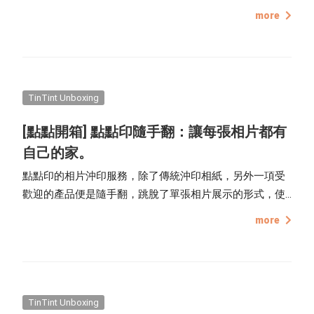
處，就讓我們來一探究竟吧！
more
TinTint Unboxing
[點點開箱] 點點印隨手翻：讓每張相片都有
自己的家。
點點印的相片沖印服務，除了傳統沖印相紙，另外一項受
歡迎的產品便是隨手翻，跳脫了單張相片展示的形式，使
用雙環線圈裝訂而成，讓相片與相簿不再分家，沖印完不
more
用另外找相簿，隨手翻有完整的封面與封底，輕鬆收納回
憶，簡簡單單就能完成一本相片書。
TinTint Unboxing