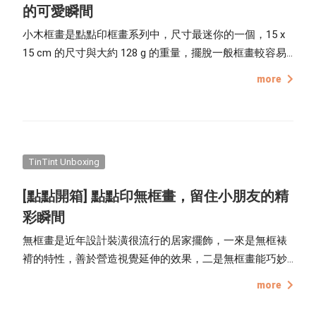
的可愛瞬間
小木框畫是點點印框畫系列中，尺寸最迷你的一個，15 x
15 cm 的尺寸與大約 128 g 的重量，擺脫一般框畫較容易
受限於空間大小及佈置牆面無法鑽孔、釘釘子的問題，使
more
用可調節的鐵製腳架，掛在牆上 / 立於桌上擺飾，皆能自
由調整，並且在壓膜及裱框作業上，皆比照木框畫的製
程，高標準的要求，細節處用心處理，幫作者框住小巧玲
瓏的回憶。 [ 開箱 ] 小木框畫的包裝就像相片書一樣，都
會使用點點印的包裝紙盒來保護作品。 包裝紙盒內部的兩
TinTint Unboxing
側皆有訂做尺寸，能夠完整包覆小木框畫的邊緣，避免在
[點點開箱] 點點印無框畫，留住小朋友的精
運送過程中因碰撞晃動而造成作品受損。 小木框畫本身也
彩瞬間
會有一層透明包裝袋包覆，避免作品表面刮損或受潮。
框畫系列的作品都會附上貼心小卡，說明框畫的細節與使
無框畫是近年設計裝潢很流行的居家擺飾，一來是無框裱
用方式。 在小卡上面留有關於小木框畫專屬腳架的說
褙的特性，善於營造視覺延伸的效果，二是無框畫能巧妙
明。 面對小小的細節也用心處理，小木框畫是使用進口原
結合室內空間與展示藝術，配合裝潢與個性迅速打造個人
more
木材質裱框，接縫處緊密接合。 小木框畫有多款原木框色
風格，小成本、低門檻的預算和可活動拆卸的便利性，也
可以自由挑選，擔心顏色會過於突兀的話，可以先從白
是許多室內設計師喜歡使用無框畫來打造居家風格的主