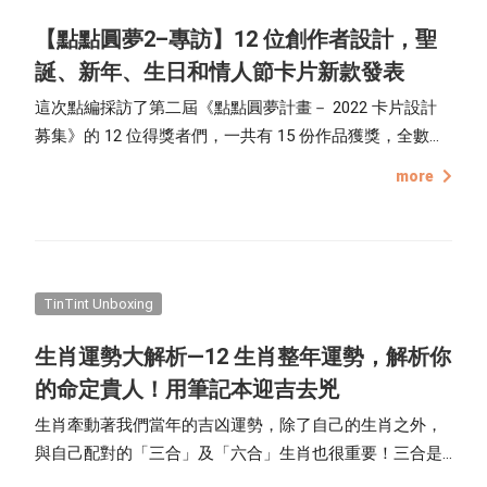
【點點圓夢2–專訪】12 位創作者設計，聖
誕、新年、生日和情人節卡片新款發表
這次點編採訪了第二屆《點點圓夢計畫－ 2022 卡片設計
募集》的 12 位得獎者們，一共有 15 份作品獲獎，全數卡
片版型都可以在點點印編輯器裡，供大家使用購買，包含
more
聖誕節、新年賀卡、生日卡片及情人節主題，一起了解創
作者們的設計理念，在點點印的每份卡片都是獨一無二、
絕無僅有的！
TinTint Unboxing
生肖運勢大解析—12 生肖整年運勢，解析你
的命定貴人！用筆記本迎吉去兇
生肖牽動著我們當年的吉凶運勢，除了自己的生肖之外，
與自己配對的「三合」及「六合」生肖也很重要！三合是
種「明和」，三個生肖就會是一個吉配（就是一組好朋友