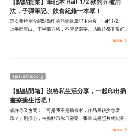
【點點提案】筆記本 Half 1/2 款的五種用
法，子彈筆記、飲食紀錄一本罩！
這次要特別介紹點點印的熱銷款筆記本內頁「Half 1/2」，
上半部空白、下半部方格，不管是寫字、貼照片都非常好
發揮、不受限制，今年設計團隊也在這款內頁新增了「頁
more
碼」的小標示，讓紀錄更加有效率。以下是點編提供 5 種
Half 款手帳的使用方式，一起透過書寫記錄，找回生活的
步調吧！
TinTint Unboxing
【點點開箱】沒格私生活分享，一起印出插
畫療癒生活吧！
或許你又會問：「可是我不是插畫家，作品量很少怎麼
印？」別擔心，在點點印你只需要一張畫或是照片就能夠
印成各式各樣的產品！這次要介紹台灣插畫家「沒格私生
more
活」將她可愛的畫作印成 明信片、筆記本和小木框畫，一