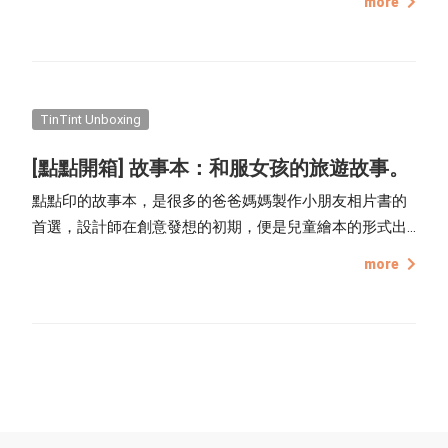
more
多款的照片版型，讓創作明信片變成一件有趣的事，將旅
途中的美景製作成明信片，印出來裝飾牆面，或者是在明
信片背後書寫上滿滿的思念，寄給重要的人，都是很有意
義的事。
TinTint Unboxing
[點點開箱] 故事本：和服女孩的旅遊故事。
點點印的故事本，是很多的爸爸媽媽製作小朋友相片書的
首選，設計師在創意發想的初期，便是兒童繪本的形式出
發，尋找和故事書一樣的裝訂方式，並設計活潑生動的版
more
型以符合故事本的面貌，最後製成每頁厚度 1 mm，好
翻、好閱讀的故事本，讓每位爸爸媽媽都能夠輕鬆地製作
孩子的故事書，挑選照片、排版，親手編輯，讓孩子擁有
世界上獨一無二的故事書。偶爾我們也會發現異想天開的
作者，利用别出心裁的設計來排版，讓故事本能夠跳脫兒
童繪本的形式，轉而成為與眾不同的相片書，這一次所介
紹的作品，便是來自這樣一位很有自己想法的作者，活用