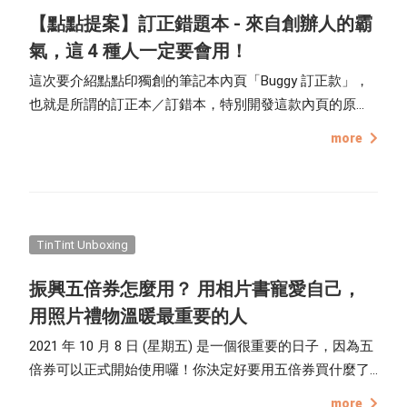
【點點提案】訂正錯題本 - 來自創辦人的霸
氣，這 4 種人一定要會用！
這次要介紹點點印獨創的筆記本內頁「Buggy 訂正款」，
也就是所謂的訂正本／訂錯本，特別開發這款內頁的原
因，是因為創辦人的小孩正處於學齡期，她一直想要為小
more
孩們找到一本適合學習使用的筆記本，搜尋了國內、國外
的，不是太複雜就是品質差，因此她霸氣一喊：「那我自
己開發！」 因此有了這款訂正本的誕生。
TinTint Unboxing
振興五倍券怎麼用？ 用相片書寵愛自己，
用照片禮物溫暖最重要的人
2021 年 10 月 8 日 (星期五) 是一個很重要的日子，因為五
倍券可以正式開始使用囉！你決定好要用五倍券買什麼了
嗎？那麼點點印給你使用五倍券的 3 個好提案。 做本相片
more