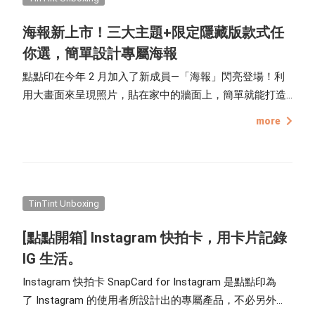
海報新上市！三大主題+限定隱藏版款式任
你選，簡單設計專屬海報
點點印在今年 2 月加入了新成員—「海報」閃亮登場！利
用大畫面來呈現照片，貼在家中的牆面上，簡單就能打造
居家的儀式感。但可能很多人會猶豫說，我不知道海報可
more
以如何排版，也沒有美術設計的天份怎麼辦？別怕！就讓
點編來一一排除你的疑難雜症啦！
TinTint Unboxing
[點點開箱] Instagram 快拍卡，用卡片記錄
IG 生活。
Instagram 快拍卡 SnapCard for Instagram 是點點印為
了 Instagram 的使用者所設計出的專屬產品，不必另外準