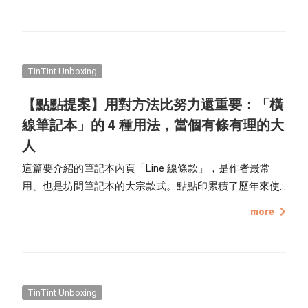
寫，或是可以當作小朋友的塗鴉本等，因此以印刷為傲的
產品開發部，今年終於紅著臉讓它上市了！
TinTint Unboxing
【點點提案】用對方法比努力還重要：「橫
線筆記本」的 4 種用法，當個有條有理的大
人
這篇要介紹的筆記本內頁「Line 線條款」，是作者最常
用、也是坊間筆記本的大宗款式。點點印累積了歷年來使
用者的回饋後，也在此款內頁做了微調，將大小筆記本的
more
Line 款內頁給予不同的寬度：「大筆記本」的間隔更寬，
且在內頁左右兩側都保留約食指大小的空白空間，讓字體
較大、時常凸出線條外的使用者，能夠讓字好好寫進 Line
裡，而小筆記本則是保持原狀，提供 Line 內頁更多的運用
方式。
TinTint Unboxing