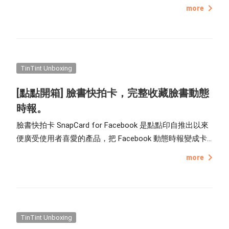
備照片上傳至雲端，只要登入自己的 Instagram 帳號，就
more
能與系統同步內容，輕鬆匯入日期、相片說明、標籤好
友、地點、愛心、留言數，7.2 x 10.8 cm 比明信片還要小
一點、類似拍立得底片的尺寸，易於攜帶分享，輕輕鬆
鬆、收藏社群生活的快樂回憶。
TinTint Unboxing
[點點開箱] 臉書快拍卡，完整收藏臉書動態
時報。
臉書快拍卡 SnapCard for Facebook 是點點印自推出以來
便廣受使用者喜愛的產品，把 Facebook 動態時報變成卡
片，匯入日期、相片說明、標籤好友、地點、讚數、留言
more
數，輕鬆記錄自己的社群生活，7.2 x 10.8 cm 比明信片還
要小一點、類似拍立得底片的尺寸，易於攜帶分享，自己
收藏裝飾也很好看。
TinTint Unboxing