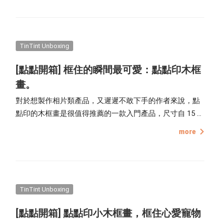
起來開箱她的作品吧！
TinTint Unboxing
[點點開箱] 框住的瞬間最可愛：點點印木框
畫。
對於想製作相片類產品，又遲遲不敢下手的作者來說，點
點印的木框畫是很值得推薦的一款入門產品，尺寸自 15 x
15 cm 的小木框畫，到 40 x 40 cm 的大型框畫，加上編輯
more
器內的多款相片版型與多款原木框色，能夠任意搭配使
用，滿足使用者的豐富需求，一收到就能立刻掛在牆上，
輕鬆展示攝影作品，喜歡手作 DIY 佈置居家環境的人，也
能利用木框畫來美化家中角落。
TinTint Unboxing
[點點開箱] 點點印小木框畫，框住心愛寵物