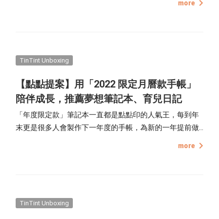
more
的概念），六合是種「暗合」，也就是暗中幫助你的貴
人。新的一年即將來臨，趕快來看看自己今年的運勢如
何，為 2022 做足準備！
TinTint Unboxing
【點點提案】用「2022 限定月曆款手帳」
陪伴成長，推薦夢想筆記本、育兒日記
「年度限定款」筆記本一直都是點點印的人氣王，每到年
末更是很多人會製作下一年度的手帳，為新的一年提前做
準備！從年曆、月曆計畫頁、年計畫頁，到筆記頁，多功
more
能且內頁設計大方易懂。
TinTint Unboxing