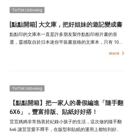
TinTint Unboxing
[點點開箱] 大文庫，把好姐妹的遊記變成書
點點印的文庫本一直是許多朋友製作點點印相片書的首
選，靈感取自於日本迷你平裝書規格的文庫本，只有 10.8
x 14.4 cm的尺寸，輕便易攜帶，題材也大多是平易近人、
more
輕鬆沒有負擔的文學小說或刊物，讓通勤的學生與上班
族，能將其隨意放置口袋，方便隨時取出閱讀。相較於文
庫本的輕薄短小，大文庫則是依照市面上一般平裝書的尺
寸設計，複製文庫本的樣式，根據普遍書籍大小訂出 14.4
x 19.2 cm 的規格，讓相片書更接近真實的書籍手感，除尺
TinTint Unboxing
寸大小不同以外，在外觀上，兩者均有同樣的版型與多款
【點點開箱】把一家人的暑假編進「隨手翻
顏色書腰，可以搭配封面照片創作風格多變的外觀，內頁
6X6」，豐富排版、貼紙好好搭！
頁數上則有 32 / 48 / 64 / 80 頁的選擇，作者能依照片數量
的多寡，挑選不同的頁數編排製作。
荳荳媽媽非常熱衷於紀錄小孩子的生活，這次做的隨手翻
6x6 讓荳荳愛不釋手，在版型和貼紙的運用上都恰到好