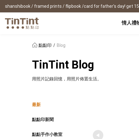
情人禮
點點印 AP
節日
全產品系列
|
周邊配件
|
產品比較
寶寶
點點印
Blog
生日禮物
0 歲 懷孕日記
相片書
框畫海報
New
TinTint Blog
新年禮物
1 月 彌月小卡
文庫本
無框畫
情人節
1 歲 週歲生日書
寫真本
木框畫
用照片記錄回憶，用照片佈置生活。
映畫本
海報
畢業紀念
1-3 歲 親子共讀本
故事本
海報年曆
母親節
3-6 歲 好寶寶卡
主題本
父親節
雜誌本
New
最新
精裝寫真本
教師節
社群書
職場
經典布幀本
聖誕交換禮物
點點印新聞
Fastbook
精裝映畫本
名片
Fastbook 精裝本
退休紀念
點點手作小教室