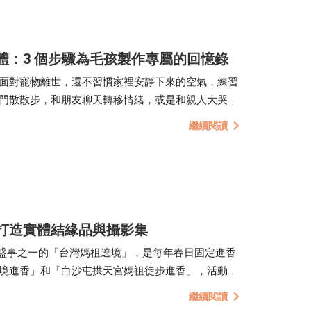
體：3 個步驟為毛孩製作專屬的回憶錄
面對寵物離世，還不習慣家裡安靜下來的空氣，練習
門散散步，和朋友聊天轉移情緒，或是和親人大哭一
張回憶的照片裡，將散落的影像實體化，整理成實體
繼續閱讀
打造實體結緣品與攝影集
三大宗教盛事之一的「台灣媽祖遶境」，是每年春日固定進香
境進香」和「白沙屯拱天宮媽祖徒步進香」，活動動
0 多公里的徒步活動，除了是宗教信仰的展現，更是向
繼續閱讀
身心的一段過程。