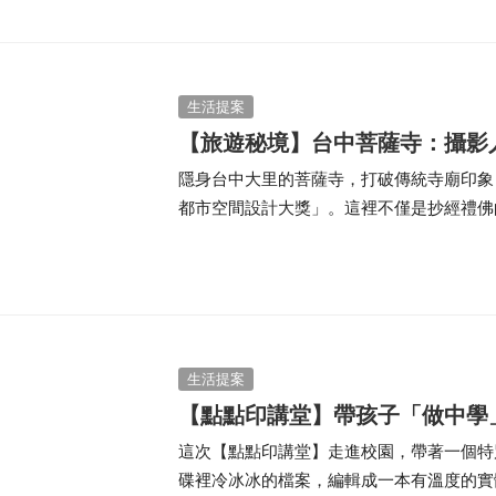
生活提案
【旅遊秘境】台中菩薩寺：攝影
隱身台中大里的菩薩寺，打破傳統寺廟印象
都市空間設計大獎」。這裡不僅是抄經禮佛
館「曼殊堂」。本文開箱這座城市秘境的參
吸之旅。
生活提案
【點點印講堂】帶孩子「做中學」，
這次【點點印講堂】走進校園，帶著一個特
碟裡冷冰冰的檔案，編輯成一本有溫度的實