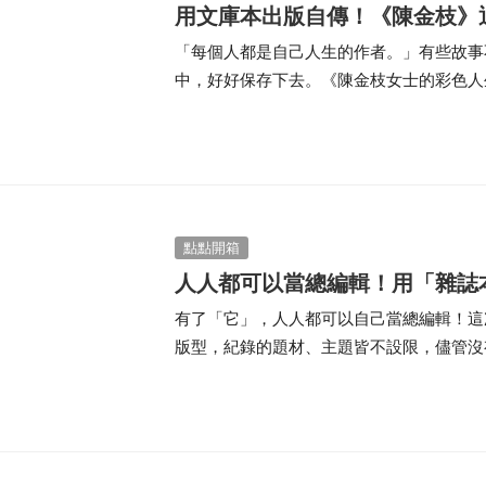
用文庫本出版自傳！《陳金枝》
「每個人都是自己人生的作者。」有些故事
中，好好保存下去。《陳金枝女士的彩色人
幹事—陳金枝女士退而不休，為社區無私貢
點點開箱
人人都可以當總編輯！用「雜誌
有了「它」，人人都可以自己當總編輯！這
版型，紀錄的題材、主題皆不設限，儘管沒
的專業雜誌，出版屬於自己的創刊號！