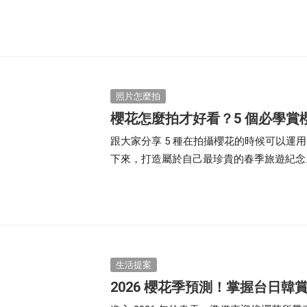
化的引導，響應 108 課綱 中「自發、
真實地連結生活。
照片怎麼拍
櫻花怎麼拍才好看？5 個必學賞
跟大家分享 5 種在拍攝櫻花的時候可以運
下來，打造屬於自己最珍貴的春季旅遊紀念
生活提案
2026 櫻花季預測！掌握台日