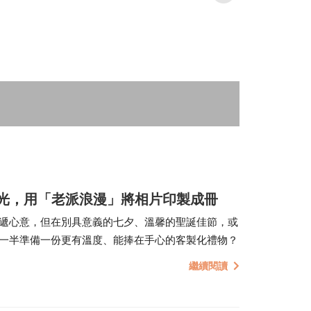
人像寫真
攝影牆佈置
攝影海報輸出
時光，用「老派浪漫」將相片印製成冊
遞心意，但在別具意義的七夕、溫馨的聖誕佳節，或
一半準備一份更有溫度、能捧在手心的客製化禮物？
繼續閱讀