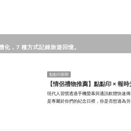
寵物拍立得
紀念品
沙龍寫真
追星紀錄
寵物明星海報
體化，7 種方式記錄旅遊回憶。
點點印新聞
【情侶禮物推薦】點點印 × 報
現代人習慣透過手機螢幕與通訊軟體快速傳
是專屬於你們的紀念日裡，你是否想過為另