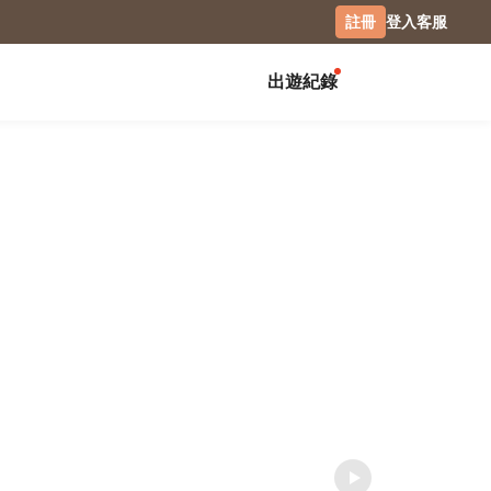
註冊
登入
客服
出遊紀錄
創作展覽
校園
慶祝
畢業紀念冊
生日書
月曆手帳
畢業禮物
生日卡片
經典桌曆
分班紀錄本
情侶 / 交往紀念
橫式桌曆
小日桌曆
社團紀錄
結婚週年
生活提案
經典掛曆
追星族必
活動記錄
全家福
木座桌曆
相片筆記本
日記本
攝影
專業攝影集
風景攝影