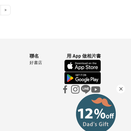
>
聯名
用 App 做相片書
好書店