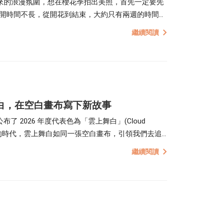
所帶來的浪漫氛圍，想在櫻花季拍出美照，首先一定要先
開時間不長，從開花到結束，大約只有兩週的時間，
的黃金時間。
繼續閱讀
 雲上舞白，在空白畫布寫下新故事
 公布了 2026 年度代表色為「雲上舞白」(Cloud
變革的時代，雲上舞白如同一張空白畫布，引領我們去追
繼續閱讀