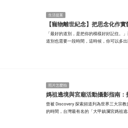
生活提案
【寵物離世紀念】把思念化作實
「最好的道別，是把你的模樣好好記住。」
道別也需要一段時間，這時候，你可以多出
場。等心情逐漸平復，再把思念寄託在一張
的紀念冊，進行一場最溫柔的道別。
照片怎麼拍
媽祖遶境與宮廟活動攝影指南：
曾被 Discovery 探索頻道列為世界
的時間，台灣最有名的「大甲鎮瀾宮媽祖遶
輒數萬，甚至數十萬人報名參加，透過 30
神明還願、祈求平安健康、洗滌心靈、沉澱