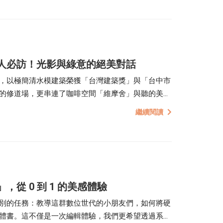
人必訪！光影與綠意的絕美對話
，以極簡清水模建築榮獲「台灣建築獎」與「台中市
的修道場，更串連了咖啡空間「維摩舍」與聽的美術
訪重點，帶你體驗一場結合視覺、味覺與聽覺的深呼
繼續閱讀
從 0 到 1 的美感體驗
別的任務：教導這群數位世代的小朋友們，如何將硬
體書。這不僅是一次編輯體驗，我們更希望透過系統