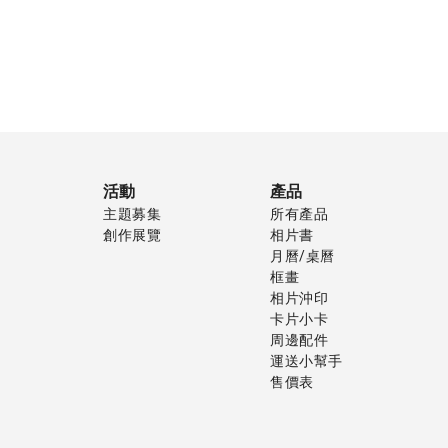
活動
產品
主題募集
所有產品
創作展覽
相片書
月曆/桌曆
框畫
相片沖印
卡片小卡
周邊配件
運送小幫手
售價表