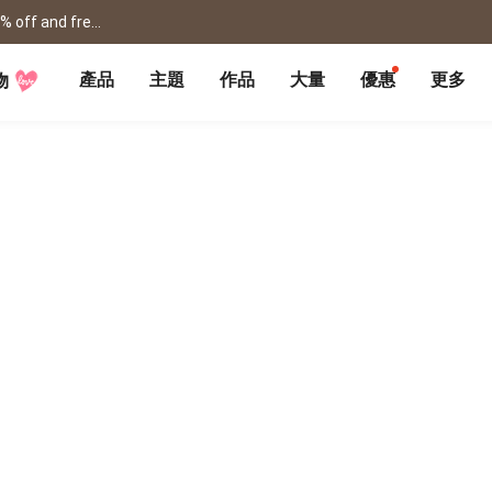
shanshibook / framed prints / flipbook /card for father's day! get 15% off and free shipping >
產品
主題
作品
大量
優惠
更多
物
P
月曆大量優惠
部落格
客製企業禮品
聯名商品
大量採購諮詢
代編服務
婚禮
旅遊
婚紗本
旅遊書
賀卡
卡類
喜帖
旅行攝影
卡片
明信片
謝卡
明信片
大卡片
代寄明信片
邀請卡
快拍卡
婚禮佈置
隨行手札
婚禮邀請卡
拍拍卡
結婚書約
代寄明信片
相片沖印
證書
寵物
回憶
相片沖印
結婚書約
毛孩桌曆
自傳回憶錄
隨手翻
生日書
生命故事