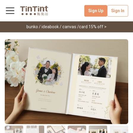
Sign Up
Sign In
bunko / ideabook / canvas /card 15% off >