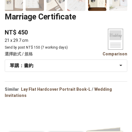
Marriage Certificate
NT$ 450
21 x 29.7 cm
Send by post NT$ 150 (7 working days)
選擇款式 / 規格
Comparison
單購：書約
Similar
Lay Flat Hardcover Portrait Book-L
/
Wedding
Invitations