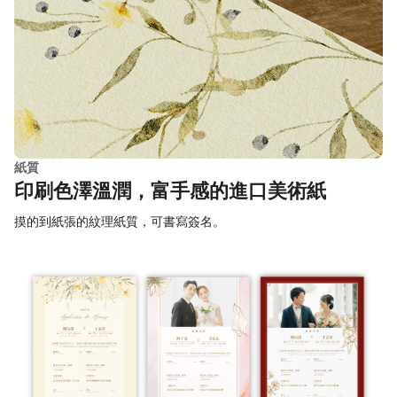
紙質
印刷色澤溫潤，富手感的進口美術紙
摸的到紙張的紋理紙質，可書寫簽名。