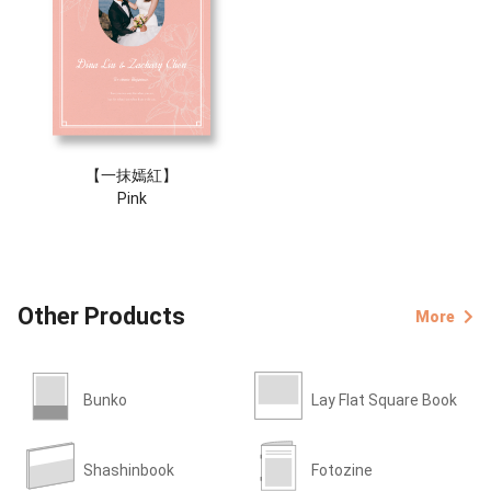
【一抹嫣紅】
Pink
Other Products
More
Bunko
Lay Flat Square Book
Shashinbook
Fotozine