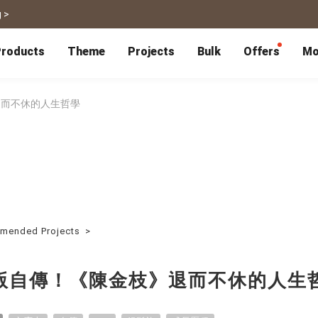
 >
roducts
Theme
Projects
Bulk
Offers
Mo
P
Bulk Calendars
Blog
Corporate Gifts
Co-Branding
Editor Service
大量採購諮詢
Wedding
Travel
退而不休的人生哲學
Wedding Album
Travel Guidebook
 & Poster
Greeting Cards
Cards
Wedding Invitations
Travel Photography
Greeting Cards
Postcard
Thank You Cards
Postcard
Greeting Folded Card-L
Mailing Postca
Invitations
SnapCard
Wedding Decorations
Travel Journal
ndar
Wedding Invitations
Handycard
Marriage Certificate
Mailing Postcard
mended Projects
>
Pet
Memories
Books
Photo Prints
Certificate
版自傳！《陳金枝》退而不休的人生
Photo Prints
Marriage Certi
Fur Baby Desk
Autobiography
ook
Flipbook
Calendar
Life Story Book