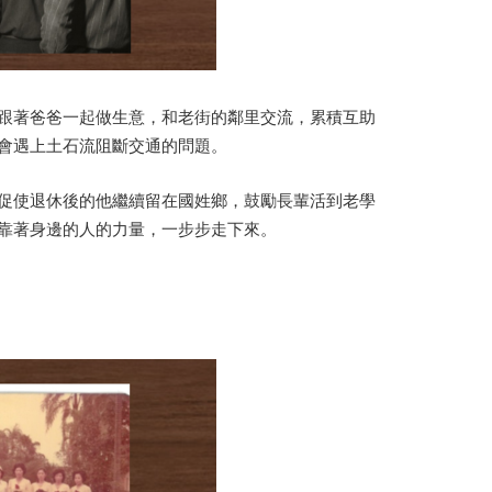
跟著爸爸一起做生意，和老街的鄰里交流，累積互助
會遇上土石流阻斷交通的問題。
促使退休後的他繼續留在國姓鄉，鼓勵長輩活到老學
靠著身邊的人的力量，一步步走下來。