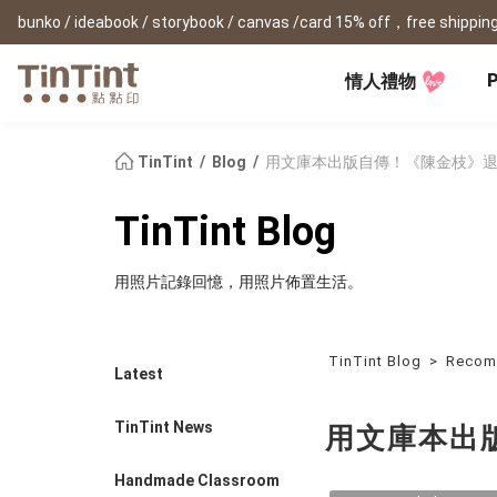
bunko / ideabook / storybook / canvas /card 15% off，free shipping
P
情人禮物
TinTint AP
Festival
All Products
|
Accessory
|
Product Comparison
Baby
TinTint
Blog
用文庫本出版自傳！《陳金枝》
Birthday Gifts
(0Y) Pregnancy Diary
Photobooks
Framed Prints
New
TinTint Blog
New Year Gifts
(1M) Milestone Card
Bunko
Canvas Prints
Valentine's Day
(1Y) Birthday Book
Shashinbook
Framed Prints
用照片記錄回憶，用照片佈置生活。
Lay Flat Square Book
Poster
Graduation Memory
(1-3Y) Family Book
Storybook
Poster Year Cale
Mother's Day
(3-6Y) Sticker Card
Ideabook
Father's Day
Fotozine
TinTint Blog
>
Recom
New
Latest
Hardcover Shashinbook
Teacher's Day
Business
Social Media 
Classic Clothbound Portrait
Christmas Gifts
TinTint News
用文庫本出
Book
Fastbook
Business Cards
Lay Flat Hardcover Portrait
Hardcover Fastb
Retirement Book
Book-L
Handmade Classroom