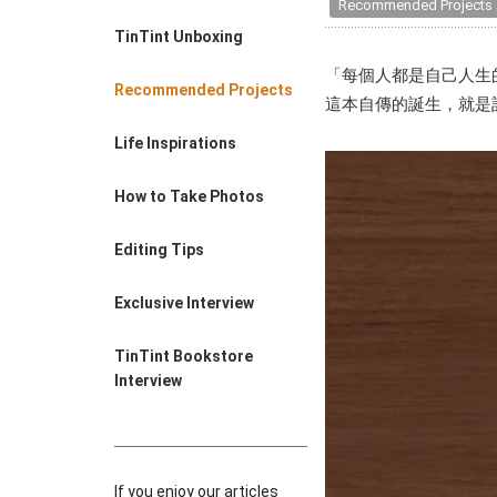
Recommended Projects
Farewell Book
TinTint Unboxing
Employee Travel
Business Gifts
「每個人都是自己人生
Recommended Projects
這本自傳的誕生，就是
Life Inspirations
How to Take Photos
Editing Tips
Exclusive Interview
TinTint Bookstore
Interview
If you enjoy our articles