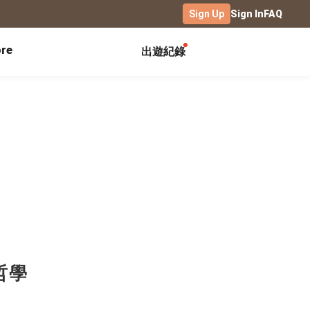
Sign Up
Sign In
FAQ
re
出遊紀錄
Exhibitions
Campus
Celebration
Yearbook
Birthday Book
Calendar Notebook
Graduation Gift
Birthday Card
Desk Calendar
Class Record Book
Love Story
rd
Desk Calendar Landscape
Desk Calendar-S
Club Records
Wedding Anniversary
Wall Calendar
Activity Log
Family Portrait
Wooden Base Calendar
Photo Notebook
Diary
Photography
哲學
ficate
Portfolio
Landscape