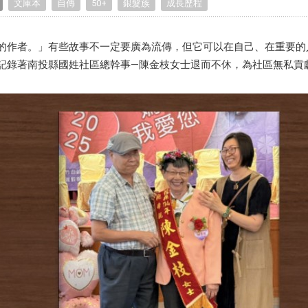
文庫本
自傳
50+
銀髮族
成長歷程
Birthday Book
Souvenir
Pet Polaroids
追星紀錄
Salon Portraits for
的作者。」有些故事不一定要廣為流傳，但它可以在自己、在重要的
Pets
記錄著南投縣國姓社區總幹事—陳金枝女士退而不休，為社區無私貢
Pet Celebrity Posters