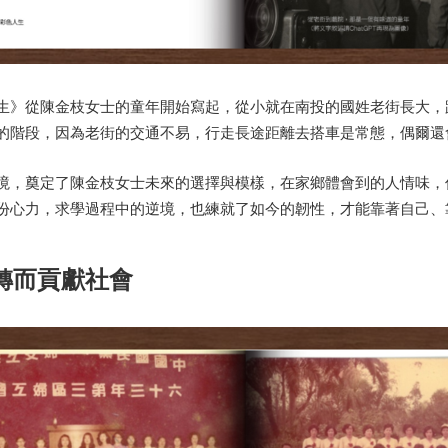
生》從陳金枝女士的童年開始寫起，從小就在南投的國姓老街長大，
的階段，因為老街的交通不易，行走長途距離去搭車是常態，偶爾還
境，奠定了陳金枝女士未來的選擇與模樣，在家鄉體會到的人情味，
份心力，求學過程中的逆境，也練就了如今的韌性，才能靠著自己、
轉而貢獻社會