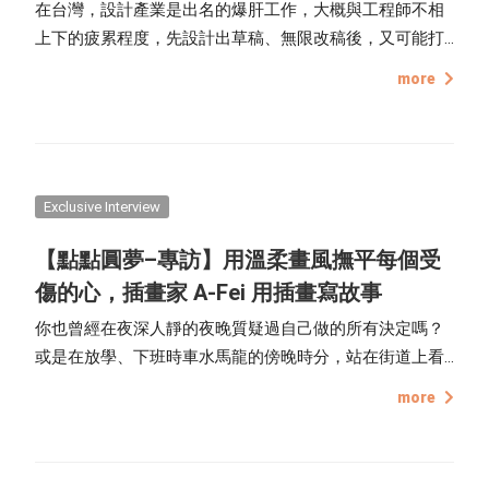
在台灣，設計產業是出名的爆肝工作，大概與工程師不相
上下的疲累程度，先設計出草稿、無限改稿後，又可能打
掉重練，不過設計這樣硬派卻又充滿變化的模式，也正是
more
設計人的熱情所在。而這次的專訪主角插畫家 BALLoon，
她的插畫充滿手繪和童趣感，讓人看了眼睛一亮，就讓我
們一探究竟她的設計之路吧！
Exclusive Interview
【點點圓夢–專訪】用溫柔畫風撫平每個受
傷的心，插畫家 A-Fei 用插畫寫故事
你也曾經在夜深人靜的夜晚質疑過自己做的所有決定嗎？
或是在放學、下班時車水馬龍的傍晚時分，站在街道上看
著人來人往，卻不知道自己該前往何方？每個人都有過心
more
情感到低潮、迷茫的時候，這時候就很適合看看插畫家 A-
Fei 的插畫，她同時也是《點點圓夢計畫—月曆圖框設計》
的得獎者之一，就讓我們一起透過這篇專訪了解她的創作