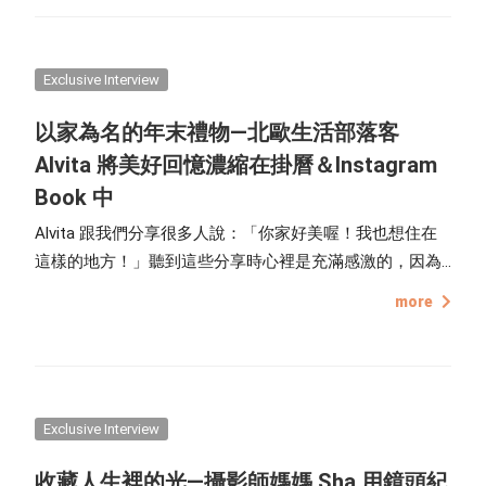
選擇用攝影，把那些曾經歷的光景，變成一張張影像。
Exclusive Interview
以家為名的年末禮物—北歐生活部落客
Alvita 將美好回憶濃縮在掛曆＆Instagram
Book 中
Alvita 跟我們分享很多人說：「你家好美喔！我也想住在
這樣的地方！」聽到這些分享時心裡是充滿感激的，因為
家的每一處都是花了很多心思打理，那些美好是對生活的
more
在意，更是對家人的愛，用心打造才能擁有的「北歐風格
處所」。
Exclusive Interview
收藏人生裡的光—攝影師媽媽 Sha 用鏡頭紀