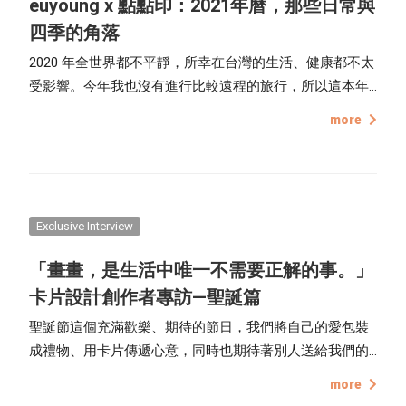
euyoung x 點點印：2021年曆，那些日常與
四季的角落
2020 年全世界都不平靜，所幸在台灣的生活、健康都不太
受影響。今年我也沒有進行比較遠程的旅行，所以這本年
曆，把重心重新放回日常的片刻。 我一向都使用點點印的
more
服務來印製相關的相片產品，像是個人名片、年曆，也輸
出過大尺寸的無框畫。有一個很重要的原因就是點點印印
製的成品，顏色表現都蠻好的，成品的品質也好，所以今
年還是一定使用點點印的服務來製作 2021 的年曆。
Exclusive Interview
「畫畫，是生活中唯一不需要正解的事。」
卡片設計創作者專訪—聖誕篇
聖誕節這個充滿歡樂、期待的節日，我們將自己的愛包裝
成禮物、用卡片傳遞心意，同時也期待著別人送給我們的
禮物，看到在乎的人開心、我們也會因此感到快樂，這就
more
是分享、付出的喜悅。