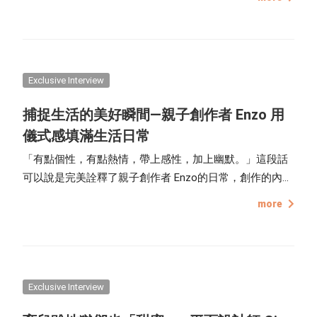
Exclusive Interview
捕捉生活的美好瞬間—親子創作者 Enzo 用
儀式感填滿生活日常
「有點個性，有點熱情，帶上感性，加上幽默。」這段話
可以說是完美詮釋了親子創作者 Enzo的日常，創作的內容
無非是以生活與家庭為軸心，用鏡頭記錄與女兒最真實的
more
互動，也時常分享喜歡的料理、生活好物，用滿滿的儀式
感讓生活更有味道。創作多取材自生活，呈現出 Enzo 家
自然、逗趣的日常模樣，也讓很多人非常喜歡看 Enzo 分
享生活日常，無論是爸爸與女兒的搞笑互動，還是女兒童
言童語的對話，都讓人想一看再看。
Exclusive Interview