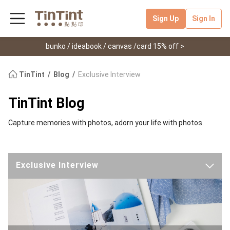
Sign Up
Sign In
bunko / ideabook / canvas /card 15% off >
TinTint
Blog
Exclusive Interview
TinTint Blog
Capture memories with photos, adorn your life with photos.
Exclusive Interview
Latest
TinTint News