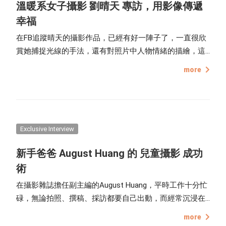
溫暖系女子攝影 劉晴天 專訪，用影像傳遞
幸福
在FB追蹤晴天的攝影作品，已經有好一陣子了，一直很欣
賞她捕捉光線的手法，還有對照片中人物情緒的描繪，這
回點點印好讀誌總算有機會，特別邀請到劉晴天本人現身
more
說法，與大家分享拍照的經驗與創意，還有她在攝影創作
之路的堅持與理想。
Exclusive Interview
新手爸爸 August Huang 的 兒童攝影 成功
術
在攝影雜誌擔任副主編的August Huang，平時工作十分忙
碌，無論拍照、撰稿、採訪都要自己出動，而經常沉浸在
各式相機、鏡頭的他，最喜歡的攝影主題，當然還是自己
more
的可愛女兒囉！這回點點印特別邀請到兒童攝影達人