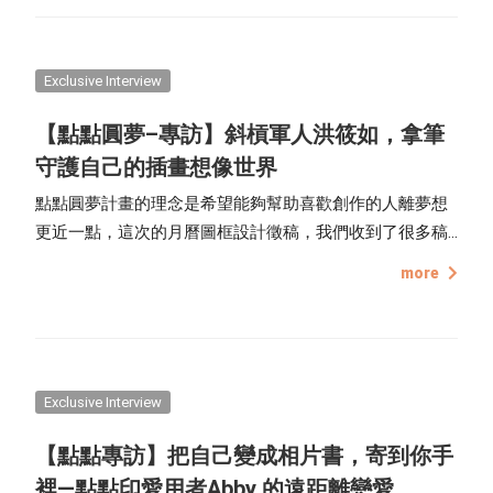
Exclusive Interview
【點點圓夢–專訪】斜槓軍人洪筱如，拿筆
守護自己的插畫想像世界
點點圓夢計畫的理念是希望能夠幫助喜歡創作的人離夢想
更近一點，這次的月曆圖框設計徵稿，我們收到了很多稿
件，而其中一位得獎者洪筱如，她回覆資訊上特別緩慢
more
（笑），後來才知道原來她是職業軍人，所以能回覆的時
間有限。
Exclusive Interview
【點點專訪】把自己變成相片書，寄到你手
裡—點點印愛用者Abby 的遠距離戀愛