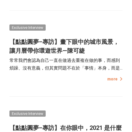
Exclusive Interview
【點點圓夢–專訪】畫下眼中的城市風景，
讓月曆帶你環遊世界—陳可緁
常常我們會認為自己一直在做過去重複在做的事，而感到
煩躁、沒有意義，但其實問題不在於「事情」本身，而是
我們的「心態」。換個心情，即使在做一樣的事也可以有
more
新的感受；用不同的雙眼去看生活周遭，也會發現有所改
變，生活因此充滿樂趣，好像每天都是新的開始。
Exclusive Interview
【點點圓夢–專訪】在你眼中，2021 是什麼