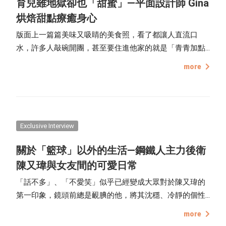
育兒雖地獄卻也「甜蜜」—平面設計師 Gina
烘焙甜點療癒身心
版面上一篇篇美味又吸睛的美食照，看了都讓人直流口
水，許多人敲碗開團，甚至要住進他家的就是「青青加點
言」，之所以會取這個名字，是因為家裡有兩個寶貝青青
more
跟言言，身為二寶媽的 Gina，起初開設帳號是為了分享副
食品食譜，沒想到就意外變身烘焙「甜點」的帳號。
Exclusive Interview
關於「籃球」以外的生活—鋼鐵人主力後衛
陳又瑋與女友間的可愛日常
「話不多」、「不愛笑」似乎已經變成大眾對於陳又瑋的
第一印象，鏡頭前總是靦腆的他，將其沈穩、冷靜的個性
運用於球場上，大學畢業後，進入由陳建州創立的臺灣男
more
子職業籃球聯盟—P. LEAGUE+，並於同年加入高雄17直播