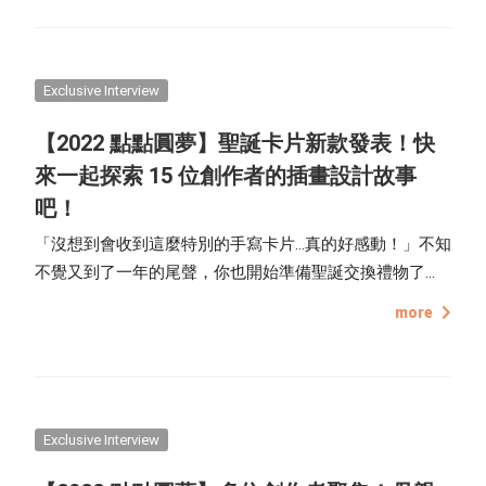
舒適圈，讓歌聲治癒疲累的靈魂，聽完歌後如同初生。
Exclusive Interview
【2022 點點圓夢】聖誕卡片新款發表！快
來一起探索 15 位創作者的插畫設計故事
吧！
「沒想到會收到這麼特別的手寫卡片...真的好感動！」不知
不覺又到了一年的尾聲，你也開始準備聖誕交換禮物了
嗎？送禮物時記得...附上一張用你們合照做成的「卡片」，
more
寫上平常說不出口的感謝字句，你也能送出獨一無二的祝
福！
Exclusive Interview