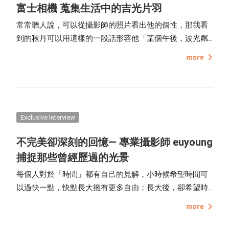
富士相機 蒐集生活中的吉光片羽
常常聽人說，可以從攝影師的照片看出他的個性，那我看
到的秋丹可以用這樣的一段話形容他「某個午後，波光粼
粼的海面反射出溫柔的光，映照在臉頰上暖暖的。」，與
more
他的影像不謀而合，溫暖且舒服，讓人可以瞬間忘記煩
惱。
Exclusive Interview
不完美卻深刻的回憶— 專業攝影師 euyoung
捕捉那些曾經歷過的光景
每個人對於「時間」都有自己的見解，小時候希望時間可
以過快一點，快點長大擁有更多自由；長大後，卻希望時
間可以慢一點，多一些時間與自己、和愛的人共處。而
more
「時間」是不可逆的，每個人握有自己人生的時間軸，有
時我們會很想留下某些時刻，有些人選擇用文字、有些人