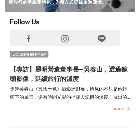
將旅行的意義實體化，7 種方式記錄旅遊回憶。
Handmade Classroom
Follow Us
TinTint Unboxing
Recommended Projects
Life Inspirations
Exclusive Interview
【專訪】麗明營造董事長—吳春山，透過鏡
How to Take Photos
頭影像，延續旅行的溫度
Editing Tips
走進吳春山《五國十色》攝影巡迴展，所見的不只是他鏡
頭下的風景，還有時間光影的捕捉與記憶的溫度，展出的
TinTint Bookstore Interview
照片來自他走訪多國的異國風情與景色，也記錄每一次旅
more
程中，與世界交流、碰撞的瞬間。