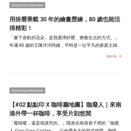
Exclusive Interview
用掛曆乘載 30 年的繪畫歷練，80 歲也能活
得精彩！
「畫下喜歡的花朵，是我選擇紓壓、療癒生活的方式。」
年滿 80 歲的王陳洋洋阿姨，平時是一位平凡的家庭主婦，
但站在畫布前，他就是將歲月濃縮成繪畫的藝術家，生活
more
中觸手可及的花卉、靜物，都能化為他畫筆下最生動的色
彩。
Exclusive Interview
【#02 點點印 X 咖啡廳地圖】咖廢人｜來南
港外帶一杯咖啡，享受片刻悠閒
「廢歸廢，還是很講究的。」隱身在南港巷子裡的「咖廢
人 Goro Goro Coffee」，以外帶為主的形式經營，咖啡吧