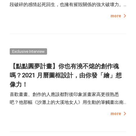
段破碎的感情起死回生，也擁有摧毀關係的強大破壞力。
因此在電影《雲端情人》中，專門
more
Exclusive Interview
【點點圓夢計畫】你也有澆不熄的創作魂
嗎？2021 月曆圖框設計，由你發「繪」想
像力！
喜歡畫畫、創作的人應該都對後印象派畫家高更很熟悉
吧？他那幅《沙灘上的大溪地女人》用生動的筆觸畫出南
太平洋島上的熱帶風情，讓人印象深刻，但更令人驚訝的
more
是，你知道高更是 42 歲才到大溪地開始創作的嗎？