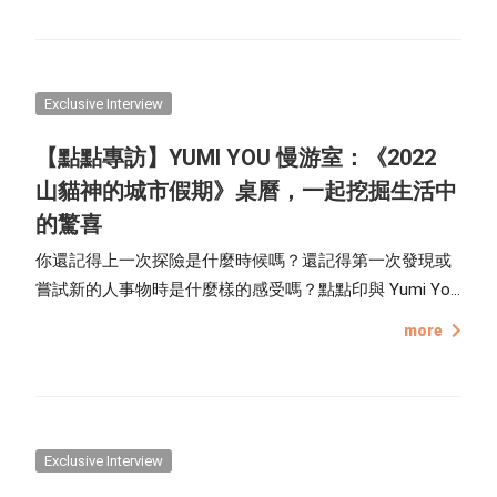
版苦手也能一鍵完成，新品一上市便備受好評。
Exclusive Interview
【點點專訪】YUMI YOU 慢游室：《2022
山貓神的城市假期》桌曆，一起挖掘生活中
的驚喜
你還記得上一次探險是什麼時候嗎？還記得第一次發現或
嘗試新的人事物時是什麼樣的感受嗎？點點印與 Yumi You
Slow Studio 慢游室 合作了一本充滿想像力且色彩繽紛的
more
經典桌曆《2022 山貓神的城市假期》， 我們將透過「山
貓神」的全新視角觀看人類的城市生活，從 1 月到 12
月，一起探訪那些藏在平凡日常中的驚喜。
Exclusive Interview