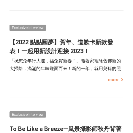
鋼鐵人，在職籃首年即拿下抄截王，更獲得年度新人王的
殊榮。
Exclusive Interview
【2022 點點圓夢】賀年、道歉卡新款發
表！一起用新設計迎接 2023！
「祝您兔年行大運，福兔賀新春！」隨著家裡除舊佈新的
大掃除，滿滿的年味迎面而來！新的一年，就用兒孫的照
片加上兔年新版型的「卡片」，親手譜上感人的字句、可
more
愛的插畫，送出獨一無二的祝福給家人吧！
Exclusive Interview
To Be Like a Breeze—風景攝影師秋丹背著