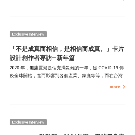
在 月曆 圖框上畫了許多台灣特色小物，非常可愛又充滿意
義！跟著我們的採訪，一起來瞧瞧她的設計巧思吧！
Exclusive Interview
「不是成真而相信，是相信而成真。」卡片
設計創作者專訪—新年篇
2020 年，無庸置疑是個充滿災難的一年，從 COVID-19 傳
疫全球開始，進而影響到各個產業、家庭等等，而在台灣
的我們，幸運得以健康平安的生活著，是因為我們的努力
more
才讓好事發生，值得開心和驕傲。 有句話說：「不是成真
而相信，是相信而成真。」這句話就是我們的完美寫照，
同時也可以應證在生活上大大小小的事，相信自己做的
到、相信會更好，就會美夢成真，這次介紹的 點點圓夢計
畫 卡片創作者 Suyu 和 ONINON，所設計的新年 卡片 便是
Exclusive Interview
傳達這樣的概念，就讓我們來看看他們的創作想法吧！