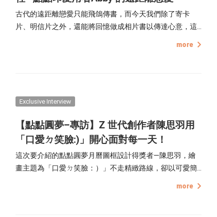
古代的遠距離戀愛只能飛鴿傳書，而今天我們除了寄卡
片、明信片之外，還能將回憶做成相片書以傳達心意，這
次的專訪人物很特別，她是點點印的愛用者，也時常在
more
TinTint 點點印 - 點點社團 開箱分享她的作品。
Exclusive Interview
【點點圓夢–專訪】Z 世代創作者陳思羽用
「口愛ㄉ笑臉:)」開心面對每一天！
這次要介紹的點點圓夢月曆圖框設計得獎者—陳思羽，繪
畫主題為「口愛ㄉ笑臉：）」不走精緻路線，卻以可愛簡
單的畫風令人印象深刻，就讓我們來一探究竟吧！
more