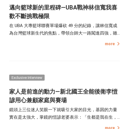
邁向籃球新的里程碑—UBA戰神林信寬我喜
歡不斷挑戰極限
在 UBA 大專籃球聯賽單場爆砍 49 分的紀錄，讓林信寬成
為台灣籃球新生代的焦點，帶領台師大一路闖進四強，雖
然沒能成功挑戰更高的名次，但卻也讓這位靦腆的大男孩
more
備受討論，無論場上、場下都留下不少精彩的照片，紀錄
他的大學籃球生涯。
Exclusive Interview
家人是前進的動力—新北國王全能後衛李愷
諺用心兼顧家庭與賽場
鏡頭上三位迷人笑眼一下就吸引大家的目光，基因的力量
實在是太強大，掌鏡的愷諺老婆表示：「生都是我在生，
結果沒一個像我（苦笑）」
more