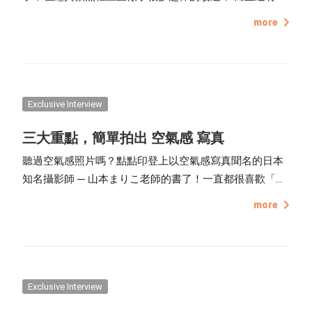
25x25、30x30、40x40、50x50公分尺寸可以選擇，所以不
more
管是房間、客廳、飯廳、玄關還是樓梯間，都可以找到適
合的方型無框畫。
Exclusive Interview
三大重點，簡單拍出 空氣感 寫真
聽過空氣感照片嗎？點點印登上以空氣感寫真聞名的日本
知名攝影師 ─ 山本まりこ老師的書了！一直都很喜歡「空
氣感」照片，一聽說被山本まりこ老師的寫真教學推薦，
more
點點們都覺得好榮幸！拜讀了這本書，覺得好適合分享給
大家，一起來看看空氣感寫真是怎麼回事吧！
Exclusive Interview