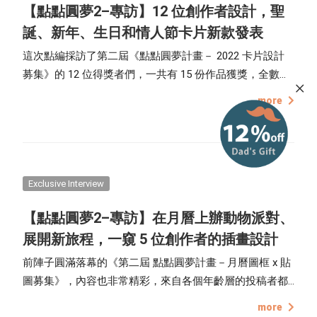
【點點圓夢2–專訪】12 位創作者設計，聖
誕、新年、生日和情人節卡片新款發表
這次點編採訪了第二屆《點點圓夢計畫－ 2022 卡片設計
募集》的 12 位得獎者們，一共有 15 份作品獲獎，全數卡
片版型都可以在點點印編輯器裡，供大家使用購買，包含
more
聖誕節、新年賀卡、生日卡片及情人節主題，一起了解創
作者們的設計理念，在點點印的每份卡片都是獨一無二、
絕無僅有的！
Exclusive Interview
【點點圓夢2–專訪】在月曆上辦動物派對、
展開新旅程，一窺 5 位創作者的插畫設計
前陣子圓滿落幕的《第二屆 點點圓夢計畫－月曆圖框 x 貼
圖募集》，內容也非常精彩，來自各個年齡層的投稿者都
展現出自己對繪畫的熱情！本文將跟大家分享 5 位得獎者
more