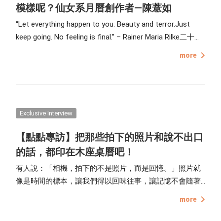
模樣呢？仙女系月曆創作者—陳薏如
“Let everything happen to you. Beauty and terror.Just
keep going. No feeling is final.” – Rainer Maria Rilke二十世
紀最偉大德語詩人里爾克曾說過這樣的話：「接受所有的
more
善與惡、美麗與醜陋，帶著傷與驕傲往前進吧，直到沒有
感覺的那天才是真正的死亡。」
Exclusive Interview
【點點專訪】把那些拍下的照片和說不出口
的話，都印在木座桌曆吧！
有人說：「相機，拍下的不是照片，而是回憶。」照片就
像是時間的標本，讓我們得以回味往事，讓記憶不會隨著
時間消失。甚至照片也像是一種抒發心情、傳達心意的媒
more
介，有些說不出口的話，透過照片得以被理解，一張照片
勝過千言萬語。