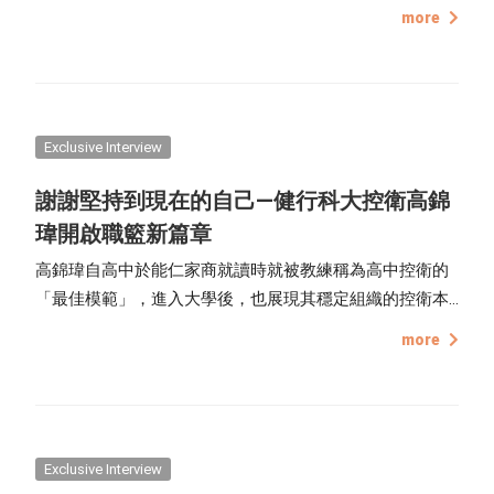
中，用快門記錄的一段故事。
more
Exclusive Interview
謝謝堅持到現在的自己—健行科大控衛高錦
瑋開啟職籃新篇章
高錦瑋自高中於能仁家商就讀時就被教練稱為高中控衛的
「最佳模範」，進入大學後，也展現其穩定組織的控衛本
色，其精彩的場上表現，也留下許多許多讓人驚豔的「籃
more
球帥照」。今年是最後一年的學生籃球，錦瑋也在 UBA 結
束前，發了一篇文感謝所有幫助、支持過他的人，帶著既
興奮又緊張地心情，即將前往人生新篇章，期許自己能變
成更成熟、更穩定的籃球選手。
Exclusive Interview