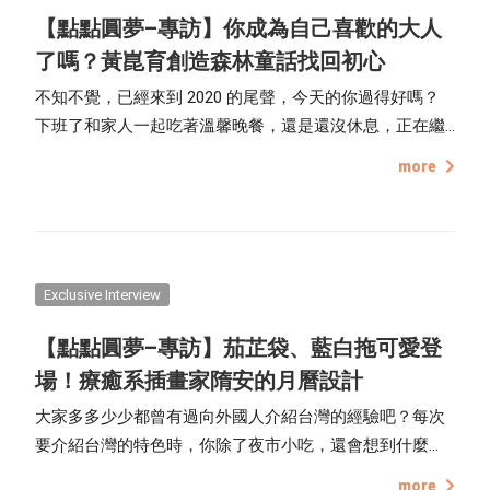
【點點圓夢–專訪】你成為自己喜歡的大人
了嗎？黃崑育創造森林童話找回初心
不知不覺，已經來到 2020 的尾聲，今天的你過得好嗎？
下班了和家人一起吃著溫馨晚餐，還是還沒休息，正在繼
續為了理想而打拚呢？
more
Exclusive Interview
【點點圓夢–專訪】茄芷袋、藍白拖可愛登
場！療癒系插畫家隋安的月曆設計
大家多多少少都曾有過向外國人介紹台灣的經驗吧？每次
要介紹台灣的特色時，你除了夜市小吃，還會想到什麼
呢？這次要介紹的 點點圓夢計畫 的月曆圖框創作者隋安，
more