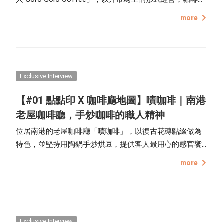
檯放置著各種公仔，店面牆上的貼紙、裝飾，都顯示出這
more
間店有別於他人的風格與個性。
Exclusive Interview
【#01 點點印 X 咖啡廳地圖】嘖咖啡｜南港
老屋咖啡廳，手炒咖啡的職人精神
位居南港的老屋咖啡廳「嘖咖啡」，以復古花磚點綴做為
特色，並堅持用陶鍋手炒烘豆，提供客人最用心的感官饗
宴。店內氛圍感十足，兩位老闆阿鈜和小鹿對咖啡也有很
more
高的熱忱跟專業度，除了推薦給平時就熱愛咖啡的各位，
也推薦平常較少喝咖啡的人，可以來一場全新的體驗。
Exclusive Interview