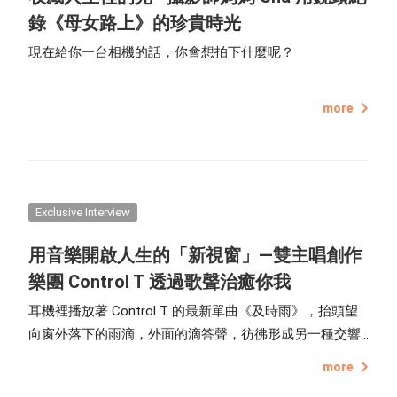
錄《母女路上》的珍貴時光
現在給你一台相機的話，你會想拍下什麼呢？
more
Exclusive Interview
用音樂開啟人生的「新視窗」—雙主唱創作
樂團 Control T 透過歌聲治癒你我
耳機裡播放著 Control T 的最新單曲《及時雨》，抬頭望
向窗外落下的雨滴，外面的滴答聲，彷彿形成另一種交響
樂，初入冬季的台北注定是避不開雨天，不愛雨天，無論
more
細雨或傾盆大雨都令人煩躁，用音樂築起一個屬於自己的