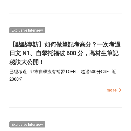
的專訪，介紹他們的創作理念和作品背後的故事。創作者
設計的 月曆圖框版型 和貼圖都已經上架點點印編輯器，看
完文章後就趕緊來試試吧！
Exclusive Interview
【點點專訪】如何做筆記考高分？一次考過
日文 N1、自學托福破 600 分，高材生筆記
秘訣大公開！
已經考過- 都靠自學沒有補習TOEFL- 超過600分GRE- 近
2000分
more
Exclusive Interview