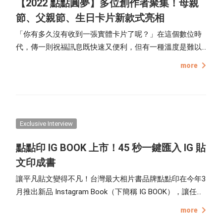
【2022 點點圓夢】多位創作者聚集！母親
節、父親節、生日卡片新款式亮相
「你有多久沒有收到一張實體卡片了呢？」在這個數位時
代，傳一則祝福訊息既快速又便利，但有一種溫度是難以
被取代的，那就是親自準備一張滿滿祝福的實體卡片。
more
Exclusive Interview
點點印 IG BOOK 上市！45 秒一鍵匯入 IG 貼
文印成書
讓平凡貼文變得不凡！台灣最大相片書品牌點點印在今年3
月推出新品 Instagram Book（下簡稱 IG BOOK），讓任何
擁有 Instagram 社群帳號的人，都可透過點點印快速導入
more
貼文印出質感俱佳的 IG BOOK，強大 AI 自動排版技術讓排