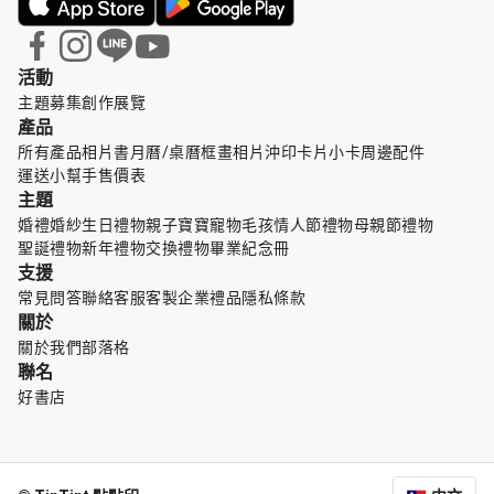
活動
主題募集
創作展覽
產品
所有產品
相片書
月曆/桌曆
框畫
相片沖印
卡片小卡
周邊配件
運送小幫手
售價表
主題
婚禮婚紗
生日禮物
親子寶寶
寵物毛孩
情人節禮物
母親節禮物
聖誕禮物
新年禮物
交換禮物
畢業紀念冊
支援
常見問答
聯絡客服
客製企業禮品
隱私條款
關於
關於我們
部落格
聯名
好書店