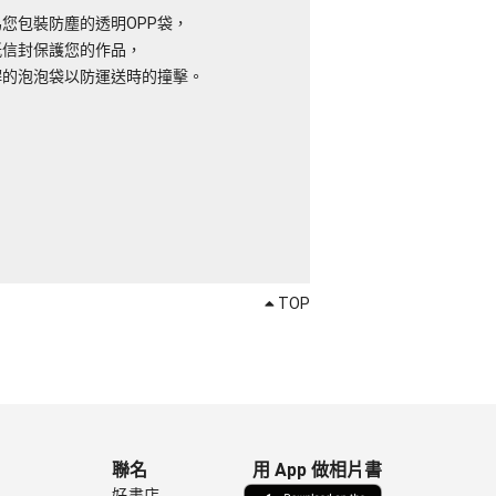
您包裝防塵的透明OPP袋，
紙信封保護您的作品，
解的泡泡袋以防運送時的撞擊。
TOP
聯名
用 App 做相片書
好書店