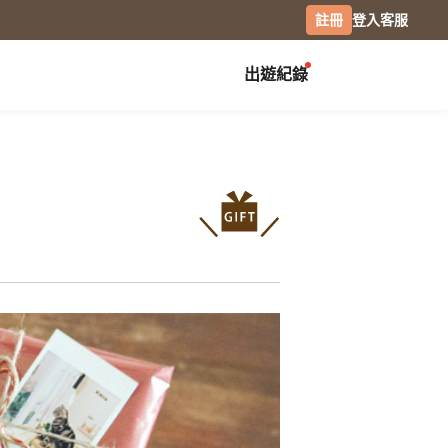
註冊
登入
客服
出遊紀錄
創作展覽
校園
慶祝
畢業紀念冊
生日書
月曆手帳
畢業禮物
生日卡片
經典桌曆
分班紀錄本
情侶 / 交往紀念
橫式桌曆
小日桌曆
社團紀錄
結婚週年
經典掛曆
活動記錄
全家福
木座桌曆
相片筆記本
日記本
攝影
專業攝影集
風景攝影