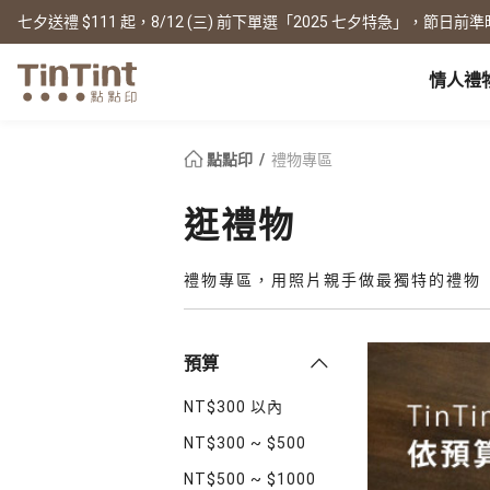
七夕送禮 $111 起，8/12 (三) 前下單選「2025 七夕特急」，節日前準
情人禮
點點印 AP
節日
全產品系列
|
周邊配件
|
產品比較
寶寶
點點印
禮物專區
生日禮物
0 歲 懷孕日記
相片書
框畫海報
New
逛禮物
新年禮物
1 月 彌月小卡
文庫本
無框畫
情人節
1 歲 週歲生日書
寫真本
木框畫
禮物專區，用照片親手做最獨特的禮物
映畫本
海報
畢業紀念
1-3 歲 親子共讀本
故事本
海報年曆
母親節
3-6 歲 好寶寶卡
主題本
父親節
雜誌本
New
預算
精裝寫真本
教師節
社群書
職場
經典布幀本
NT$300 以內
聖誕交換禮物
Fastbook
精裝映畫本
名片
NT$300 ~ $500
Fastbook 精裝本
退休紀念
NT$500 ~ $1000