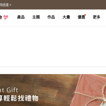
時送達 >
產品
主題
作品
大量
優惠
更多
物
P
月曆大量優惠
部落格
客製企業禮品
聯名商品
大量採購諮詢
代編服務
婚禮
旅遊
婚紗本
旅遊書
賀卡
卡類
喜帖
旅行攝影
卡片
明信片
謝卡
明信片
大卡片
代寄明信片
邀請卡
快拍卡
婚禮佈置
隨行手札
婚禮邀請卡
拍拍卡
結婚書約
代寄明信片
相片沖印
證書
寵物
回憶
相片沖印
結婚書約
毛孩桌曆
自傳回憶錄
隨手翻
生日書
生命故事