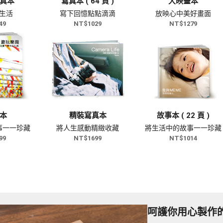
真本
寫真本 ( 64 頁 )
大映畫本
生活
寫下回憶點點滴滴
放映心中美好畫面
49
NT$1029
NT$1279
本
精裝寫真本
故事本 ( 22 頁 )
事一一珍藏
將人生感動精緻收藏
將生活中的故事一一珍藏
99
NT$1699
NT$1014
呵護你用心製作