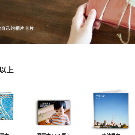
寵物拍立得
紀念品
沙龍寫真
追星紀錄
寵物明星海報
 以上