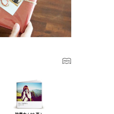
人像寫真
攝影牆佈置
攝影海報輸出