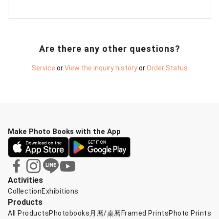
Are there any other questions?
Service
or
View the inquiry history
or
Order Status
Make Photo Books with the App
Activities
Collection
Exhibitions
Products
All Products
Photobooks
月曆/桌曆
Framed Prints
Photo Prints