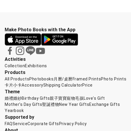
Make Photo Books with the App
Activities
Collection
Exhibitions
Products
All Products
Photobooks
月曆/桌曆
Framed Prints
Photo Prints
卡片小卡
Accessory
Shipping Calculator
Price
Theme
婚禮婚紗
Birthday Gifts
親子寶寶
寵物毛孩
Love's Gift
Mother's Day Gifts
聖誕禮物
New Year Gifts
Exchange Gifts
Yearbook
Supported by
FAQ
Service
Corporate Gifts
Privacy Policy
About