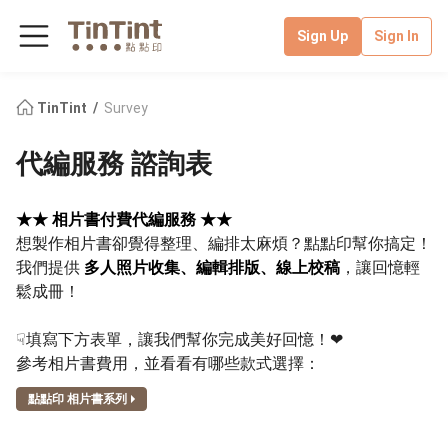
Sign Up
Sign In
TinTint
Survey
代編服務 諮詢表
★★ 相片書付費代編服務 ★★
想製作相片書卻覺得整理、編排太麻煩？點點印幫你搞定！
我們提供
多人照片收集、編輯排版、線上校稿
，讓回憶輕
鬆成冊！
☟填寫下方表單，讓我們幫你完成美好回憶！❤︎
參考相片書費用，並看看有哪些款式選擇：
點點印 相片書系列