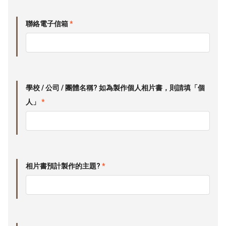
聯絡電子信箱
*
學校 / 公司 / 團體名稱? 如為製作個人相片書，則請填「個
人」
*
相片書預計製作的主題?
*