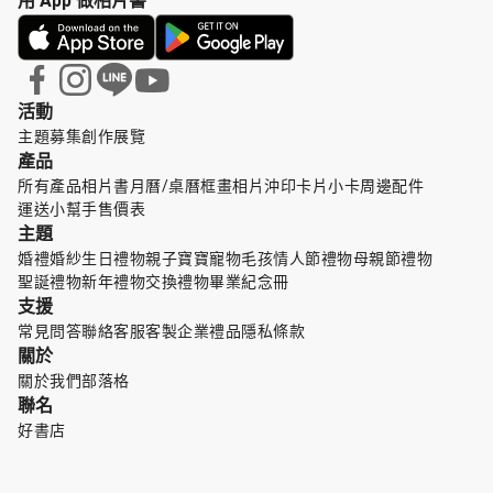
用 App 做相片書
活動
主題募集
創作展覽
產品
所有產品
相片書
月曆/桌曆
框畫
相片沖印
卡片小卡
周邊配件
運送小幫手
售價表
主題
婚禮婚紗
生日禮物
親子寶寶
寵物毛孩
情人節禮物
母親節禮物
聖誕禮物
新年禮物
交換禮物
畢業紀念冊
支援
常見問答
聯絡客服
客製企業禮品
隱私條款
關於
關於我們
部落格
聯名
好書店