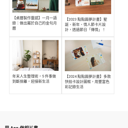
【桌曆製作靈感】一月一語
【2023 點點 圓夢計畫】聖
錄：做出屬於自己的金句月
誕、新年、情人節卡片設
曆
計，透過節日「傳情」！
年末人生整理術，5 件事做
【2024 點點圓夢計畫】多款
到斷捨離，迎接新生活
快拍卡設計圖框，用豐富色
彩記錄生活