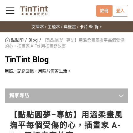
註冊
登入
文庫本 / 主題本 / 無框畫 / 卡片 85 折 >
點點印
Blog
【點點圓夢–專訪】用溫柔畫風撫平每個受傷
的心，插畫家 A-Fei 用插畫寫故事
TinTint Blog
用照片記錄回憶，用照片佈置生活。
獨家專訪
最新
【點點圓夢–專訪】用溫柔畫風
撫平每個受傷的心，插畫家 A-
點點印新聞