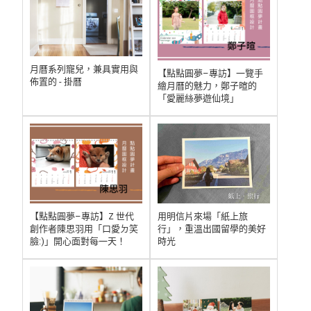
月曆系列寵兒，兼具實用與
【點點圓夢–專訪】一覽手
佈置的 - 掛曆
繪月曆的魅力，鄭子暄的
「愛麗絲夢遊仙境」
【點點圓夢–專訪】Z 世代
用明信片來場「紙上旅
創作者陳思羽用「口愛ㄉ笑
行」，重溫出國留學的美好
臉:)」開心面對每一天！
時光