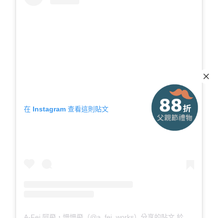
在 Instagram 查看這則貼文
A-Fei 阿飛，慢慢飛（@a_fei_works）分享的貼文
於
PDT 2020