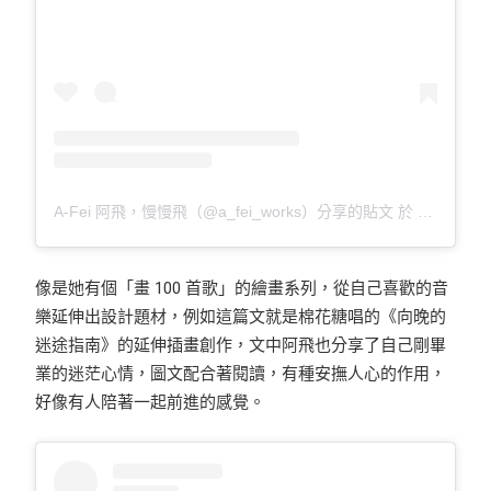
A-Fei 阿飛，慢慢飛（@a_fei_works）分享的貼文
於
PDT 2020
像是她有個「畫 100 首歌」的繪畫系列，從自己喜歡的音
樂延伸出設計題材，例如這篇文就是棉花糖唱的《向晚的
迷途指南》的延伸插畫創作，文中阿飛也分享了自己剛畢
業的迷茫心情，圖文配合著閱讀，有種安撫人心的作用，
好像有人陪著一起前進的感覺。