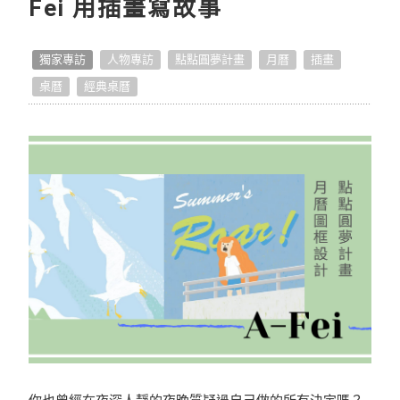
Fei 用插畫寫故事
點點手作小教室
獨家專訪
人物專訪
點點圓夢計畫
月曆
插畫
點點開箱
桌曆
經典桌曆
好作品推薦
生活提案
照片怎麼拍
編輯小技巧
好書店專訪