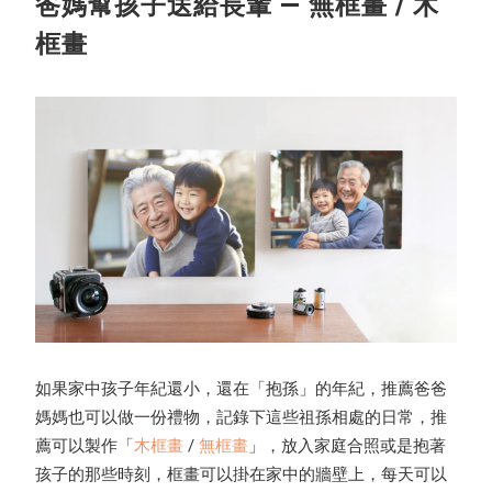
爸媽幫孩子送給長輩 — 無框畫 / 木
框畫
如果家中孩子年紀還小，還在「抱孫」的年紀，推薦爸爸
媽媽也可以做一份禮物，記錄下這些祖孫相處的日常，推
薦可以製作「
木框畫
/
無框
畫
」，放入家庭合照或是抱著
孩子的那些時刻，框畫可以掛在家中的牆壁上，每天可以