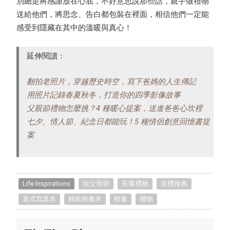
別總是將感謝放在心底，不好意思說那些話，親手做禮物
送給他們，將思念、告白都包裝在裡面，相信他們一定能
感受到隱藏在其中的溫暖與真心！
延伸閱讀：
翻拍老照片，穿越歷史時空，寫下爸媽的人生傳記
用照片記錄春夏秋冬，打造你的四季影像故事
父親節禮物怎麼挑？4 種暖心提案，送進爸爸心坎裡
七夕、情人節、紀念日都能玩！5 種情侶創意回憶書提
案
Life Inspirations
祖父母節
長輩禮物
送禮推薦
直式寫真本
精裝映畫本
框畫
禮物