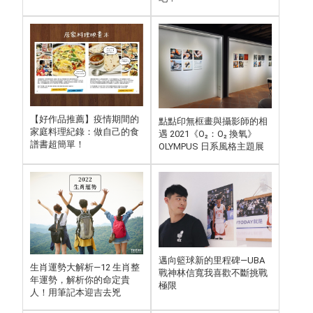
【好作品推薦】疫情期間的
點點印無框畫與攝影師的相
家庭料理紀錄：做自己的食
遇 2021《O₂：O₂ 換氧》
譜書超簡單！
OLYMPUS 日系風格主題展
邁向籃球新的里程碑—UBA
生肖運勢大解析—12 生肖整
戰神林信寬我喜歡不斷挑戰
年運勢，解析你的命定貴
極限
人！用筆記本迎吉去兇