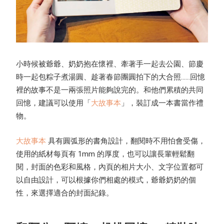
小時候被爺爺、奶奶抱在懷裡、牽著手一起去公園、節慶
時一起包粽子煮湯圓、趁著春節團圓拍下的大合照......回憶
裡的故事不是一兩張照片能夠說完的。和他們累積的共同
回憶，建議可以使用「
大故事本
」，裝訂成一本書當作禮
物。
大故事本
具有圓弧形的書角設計，翻閱時不用怕會受傷，
使用的紙材每頁有 1mm 的厚度，也可以讓長輩輕鬆翻
閱，封面的色彩和風格，內頁的相片大小、文字位置都可
以自由設計，可以根據你們相處的模式，爺爺奶奶的個
性，來選擇適合的封面紀錄。