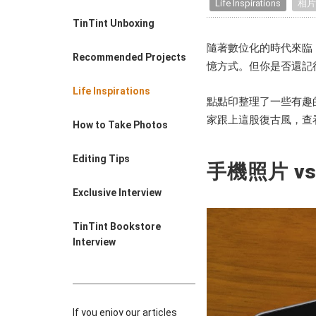
Life Inspirations
相片
Farewell Book
TinTint Unboxing
Employee Travel
Business Gifts
隨著數位化的時代來臨，
Recommended Projects
憶方式。但你是否還記
Life Inspirations
點點印整理了一些有趣
家跟上這股復古風，查
How to Take Photos
Editing Tips
手機照片 v
Exclusive Interview
TinTint Bookstore
Interview
If you enjoy our articles