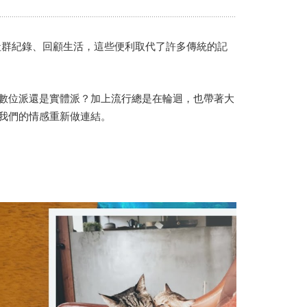
Portrait
Wall Display
Poster
 等社群紀錄、回顧生活，這些便利取代了許多傳統的記
數位派還是實體派？加上流行總是在輪迴，也帶著大
我們的情感重新做連結。