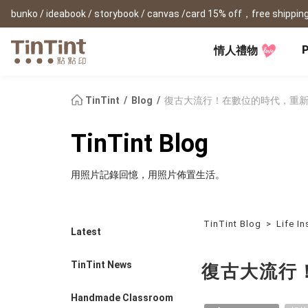
bunko / ideabook / storybook / canvas /card 15% off，free shipping
P
情人禮物
TinTint AP
Festival
All Products
|
Accessory
|
Product Comparison
Baby
TinTint
Blog
復古大流行！在數位的時代，重
Birthday Gifts
(0Y) Pregnancy Diary
Photobooks
Framed Prints
New
TinTint Blog
New Year Gifts
(1M) Milestone Card
Bunko
Canvas Prints
Valentine's Day
(1Y) Birthday Book
Shashinbook
Framed Prints
用照片記錄回憶，用照片佈置生活。
Lay Flat Square Book
Poster
Graduation Memory
(1-3Y) Family Book
Storybook
Poster Year Cale
Mother's Day
(3-6Y) Sticker Card
Ideabook
Father's Day
Fotozine
TinTint Blog
>
Life In
New
Latest
Hardcover Shashinbook
Teacher's Day
Business
Social Media 
Classic Clothbound Portrait
Christmas Gifts
TinTint News
復古大流行
Book
Fastbook
Business Cards
Lay Flat Hardcover Portrait
Hardcover Fastb
Retirement Book
Book-L
Handmade Classroom