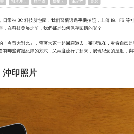
書
相片沖印
拍立得
快拍卡
筆記本
桌曆
Birthday Book
Souvenir
Pet Polaroids
追星紀錄
Salon Portraits for
日常被 3C 科技所包圍，我們習慣透過手機拍照，上傳 IG、FB
Pets
得，在科技發展之前，我們都是如何保存回憶的呢？
Pet Celebrity Posters
的「今昔大對比」，帶著大家一起回顧過去，審視現在，看看自己是
看有哪些實體紀錄的方式，又再度流行了起來，展現紀念的溫度，與
s 沖印照片