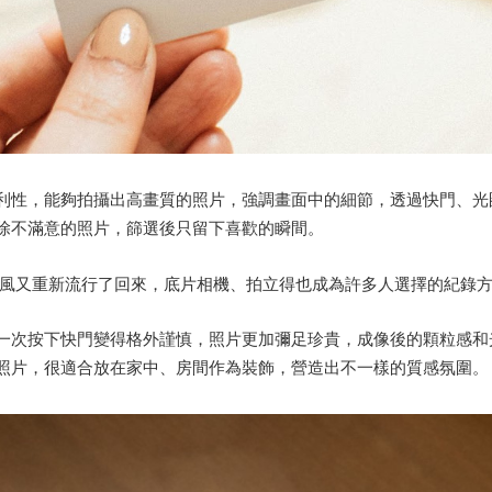
利性，能夠拍攝出高畫質的照片，強調畫面中的細節，透過快門、光
除不滿意的照片，篩選後只留下喜歡的瞬間。
，復古風又重新流行了回來，底片相機、拍立得也成為許多人選擇的紀錄
一次按下快門變得格外謹慎，照片更加彌足珍貴，成像後的顆粒感和
照片，很適合放在家中、房間作為裝飾，營造出不一樣的質感氛圍。