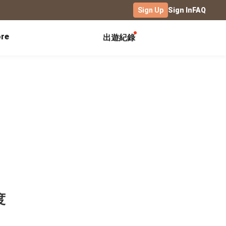
Sign Up
Sign In
FAQ
re
出遊紀錄
Exhibitions
Campus
Celebration
Yearbook
Birthday Book
Calendar Notebook
Graduation Gift
Birthday Card
Desk Calendar
Class Record Book
Love Story
rd
Desk Calendar Landscape
Desk Calendar-S
Club Records
Wedding Anniversary
Wall Calendar
Activity Log
Family Portrait
Wooden Base Calendar
Photo Notebook
Diary
Photography
度
ficate
Portfolio
Landscape