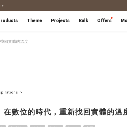
 >
roducts
Theme
Projects
Bulk
Offers
Mo
P
Bulk Calendars
Blog
Corporate Gifts
Co-Branding
Editor Service
大量採購諮詢
Wedding
Travel
新找回實體的溫度
Wedding Album
Travel Guidebook
 & Poster
Greeting Cards
Cards
Wedding Invitations
Travel Photography
Greeting Cards
Postcard
Thank You Cards
Postcard
Greeting Folded Card-L
Mailing Postca
Invitations
SnapCard
Wedding Decorations
Travel Journal
ndar
Wedding Invitations
Handycard
Marriage Certificate
Mailing Postcard
spirations
>
Pet
Memories
Books
Photo Prints
Certificate
！在數位的時代，重新找回實體的溫
Photo Prints
Marriage Certi
Fur Baby Desk
Autobiography
ook
Flipbook
Calendar
Life Story Book