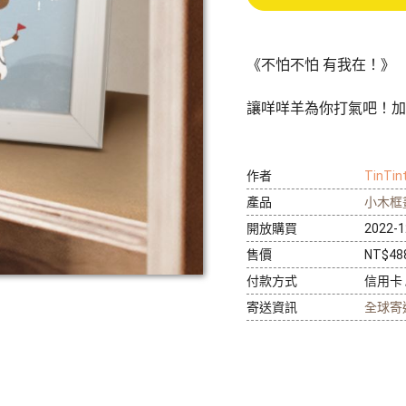
寵物拍立得
紀念品
沙龍寫真
追星紀錄
寵物明星海報
《不怕不怕 有我在！》
讓咩咩羊為你打氣吧！加
作者
TinTi
產品
小木框
開放購買
2022-1
售價
NT$4
付款方式
信用卡 / 
寄送資訊
全球寄