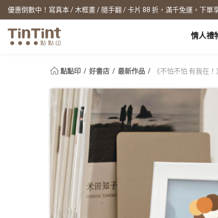
優惠倒數中！寫真本 / 木框畫 / 隨手翻 / 卡片 88 折，滿千免運，下單享
情人禮
點點印 AP
節日
全產品系列
|
周邊配件
|
產品比較
寶寶
點點印
好書店
最新作品
《不怕不怕 有我在！
生日禮物
0 歲 懷孕日記
相片書
框畫海報
New
新年禮物
1 月 彌月小卡
文庫本
無框畫
情人節
1 歲 週歲生日書
寫真本
木框畫
映畫本
海報
畢業紀念
1-3 歲 親子共讀本
故事本
海報年曆
母親節
3-6 歲 好寶寶卡
主題本
父親節
雜誌本
New
精裝寫真本
教師節
社群書
職場
經典布幀本
聖誕交換禮物
Fastbook
精裝映畫本
名片
Fastbook 精裝本
退休紀念