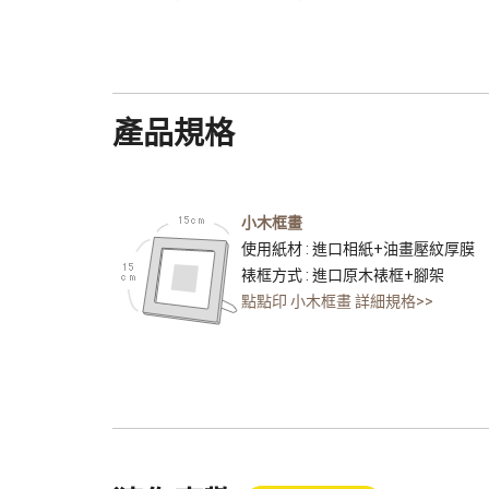
產品規格
小木框畫
使用紙材 : 進口相紙+油畫壓紋厚膜
裱框方式 : 進口原木裱框+腳架
點點印 小木框畫 詳細規格>>