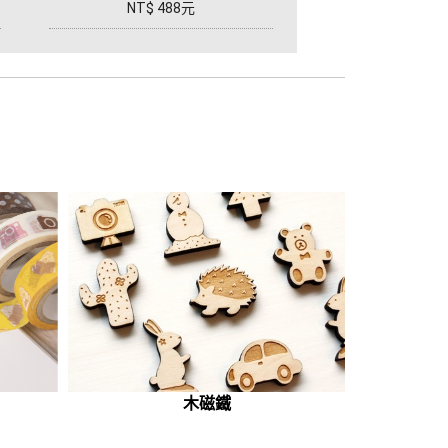
NT$ 488元
木磁鐵