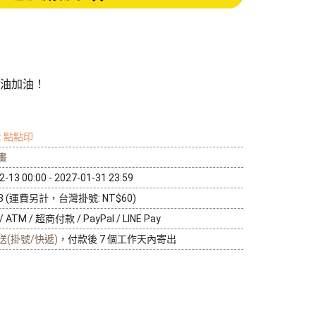
人像寫真
攝影牆佈置
攝影海報輸出
油加油！
nt 點點印
畫
2-13 00:00 - 2027-01-31 23:59
88 (運費另計，台灣掛號: NT$60)
ATM / 超商付款 / PayPal / LINE Pay
送(掛號/快遞)
，付款後 7 個工作天內寄出