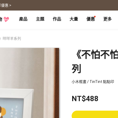
優惠 >
產品
主題
作品
大量
優惠
更多
物
P
月曆大量優惠
部落格
客製企業禮品
聯名商品
大量採購諮詢
代編服務
婚禮
旅遊
》咩咩羊系列
婚紗本
旅遊書
賀卡
卡類
《不怕不怕
喜帖
旅行攝影
卡片
明信片
謝卡
明信片
大卡片
代寄明信片
列
邀請卡
快拍卡
婚禮佈置
隨行手札
婚禮邀請卡
拍拍卡
結婚書約
代寄明信片
小木框畫 / TinTint 點點印
相片沖印
證書
寵物
回憶
NT$488
相片沖印
結婚書約
毛孩桌曆
自傳回憶錄
隨手翻
生日書
生命故事