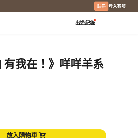
註冊
登入
客服
出遊紀錄
創作展覽
校園
慶祝
畢業紀念冊
生日書
月曆手帳
 有我在！》咩咩羊系
畢業禮物
生日卡片
經典桌曆
分班紀錄本
情侶 / 交往紀念
橫式桌曆
小日桌曆
社團紀錄
結婚週年
經典掛曆
活動記錄
全家福
木座桌曆
相片筆記本
日記本
攝影
專業攝影集
風景攝影
放入購物車