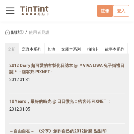
註冊
登入
點點印
使用者見證
全部
寫真本系列
其他
文庫本系列
拍拍卡
故事本系列
2012 Diary 超可愛的客製化日誌本 @ ＊VIVA LIWA 兔子婚禮日
誌＊ :: 痞客邦 PIXNET ::
2012.01.31
10 Years，最好的時光 @ 日日微光 :: 痞客邦 PIXNET ::
2012.01.05
～自由自在～: 《分享》創作自己的2012掛曆-點點印