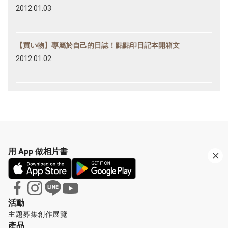
2012.01.03
【買い物】專屬於自己的日誌！點點印日記本開箱文
2012.01.02
用 App 做相片書
活動
主題募集
創作展覽
產品