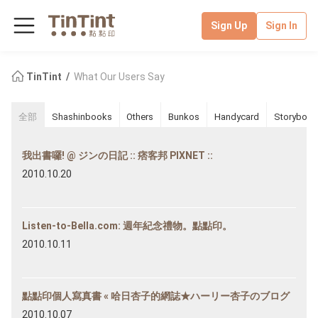
Sign Up
Sign In
TinTint
What Our Users Say
全部
Shashinbooks
Others
Bunkos
Handycard
Storybook
我出書囉! @ ジンの日記 :: 痞客邦 PIXNET ::
2010.10.20
Listen-to-Bella.com: 週年紀念禮物。點點印。
2010.10.11
點點印個人寫真書 « 哈日杏子的網誌★ハーリー杏子のブログ
2010.10.07