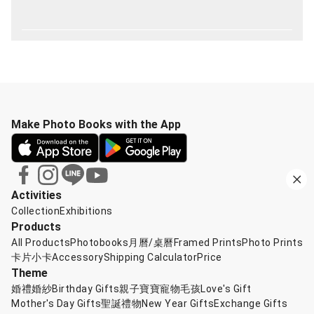
Make Photo Books with the App
Activities
Collection
Exhibitions
Products
All Products
Photobooks
月曆/桌曆
Framed Prints
Photo Prints
卡片小卡
Accessory
Shipping Calculator
Price
Theme
婚禮婚紗
Birthday Gifts
親子寶寶
寵物毛孩
Love's Gift
Mother's Day Gifts
聖誕禮物
New Year Gifts
Exchange Gifts